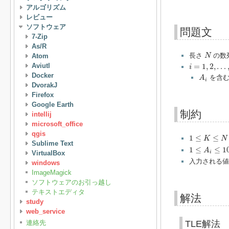
アルゴリズム
レビュー
ソフトウェア
問題文
7-Zip
As/R
N
長さ
の数
Atom
N
i
=
1
,
2
,
…
,
N
Aviutl
=
1
,
2
,
…
i
A
i
Docker
を含
A
i
DvorakJ
Firefox
Google Earth
制約
intellij
microsoft_office
1
≤
K
≤
N
≤
1.2
qgis
1
≤
≤
K
N
Sublime Text
1
≤
A
i
≤
10
6
1
≤
≤
1
A
VirtualBox
i
入力される値
windows
ImageMagick
ソフトウェアのお引っ越し
テキストエディタ
解法
study
web_service
TLE解法
連絡先