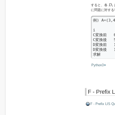
D
i
すると、各
D
i
に問題に対する
例) A=(3,4
i        
C変換前   0 
C変換後   
D変換前   1
D変換後   
求解      
Python3
F - Prefix 
F - Prefix LIS Q