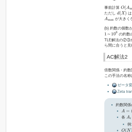
O
(
A
m
(
事前計算
O
A
m
d
(
X
)
(
)
ただし
d
X
A
max
が大きく
A
max
(b) 約数の個
1
～
10
6
6
1
～
10
の約数
TLE解法の②
ら間に合うと見
AC解法2
倍数関係・約数
この手法の名称
ゼータ変
Zeta tr
約数関係
A
=
(
A
=
A
A
i
各
A
i
例
O
(
N
l
(
O
N