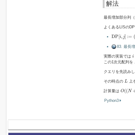
解法
最長増加部分列（
よくあるLISのD
D
P
[
i
,
j
]
:=
(
A
1
D
P
[
,
]
:
=
i
j
83. 最
i
実際の実装では
i
この1次元配列を
クエリを先読みし
L
その時点の
上
L
O
(
(
N
+
(
(
計算量は
O
N
Python3