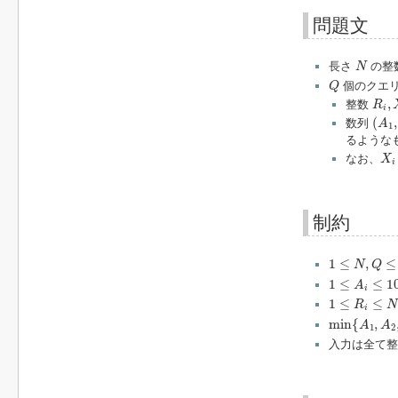
問題文
N
長さ
の整
N
Q
個のクエリ
Q
R
i
,
X
,
整数
R
i
(
A
1
,
(
,
数列
A
1
るような
X
i
なお、
X
i
制約
1
≤
N
,
Q
≤
2
×
1
1
≤
,
≤
N
Q
1
≤
A
i
≤
10
9
1
≤
≤
1
A
i
1
≤
R
i
≤
N
1
≤
≤
R
N
i
min
{
A
1
,
A
2
,
min
{
,
A
A
1
2
入力は全て整