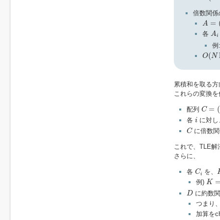
倍数関係
A
=
(
A
=
A
A
i
各
A
i
例
O
(
N
l
(
O
N
累積和を取る方
これらの変換を
C
=
(
C
=
(
配列
C
i
各
に対し
i
C
に倍数関
C
これで、TLE
さらに、
C
i
各
を、
C
i
K
=
3
例)
K
D
に約数関
D
つまり
加算をc