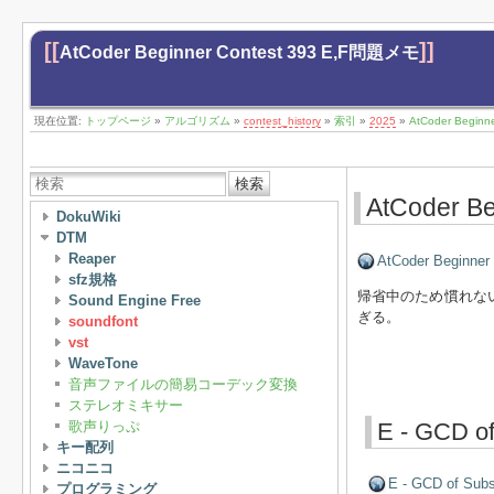
[[
]]
AtCoder Beginner Contest 393 E,F問題メモ
現在位置:
トップページ
»
アルゴリズム
»
contest_history
»
索引
»
2025
»
AtCoder Begin
検索
AtCoder B
DokuWiki
DTM
Reaper
AtCoder Beginner
sfz規格
帰省中のため慣れな
Sound Engine Free
ぎる。
soundfont
vst
WaveTone
音声ファイルの簡易コーデック変換
ステレオミキサー
歌声りっぷ
E - GCD of
キー配列
ニコニコ
E - GCD of Subs
プログラミング