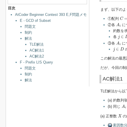
目次
まず、以下のよ
AtCoder Beginner Contest 393 E,F問題メモ
C
=
(
①配列
C
E - GCD of Subset
A
i
②各
に
A
問題文
i
約数を
制約
j
∈
D
∈
各
j
解法
A
i
③各
に
A
TLE解法
i
j
∈
D
∈
j
D
AC解法1
AC解法2
この解法の最悪
F - Prefix LIS Query
だが、今回の制
問題文
制約
AC解法1
解法
TLE解法から
(a) 約数
A
i
(b) 同じ
A
i
X
(a) 正整数
の
X
素因数分解