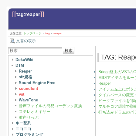
[[
]]
tag:reaper
現在位置:
トップページ
»
tag
»
reaper
文書の表示
検索
TAG: Reap
DokuWiki
DTM
Reaper
Bridge経由のVST
sfz規格
MIDIアイテムをルー
Sound Engine Free
Reaper
soundfont
アイテム左上にボタンを
vst
タイムベースの変更：R
WaveTone
ピークファイルを1箇所
音声ファイルの簡易コーデック変換
マルチコア環境で挙動
ステレオミキサー
打ち込みドラムのパラア
歌声りっぷ
キー配列
ニコニコ
プログラミング