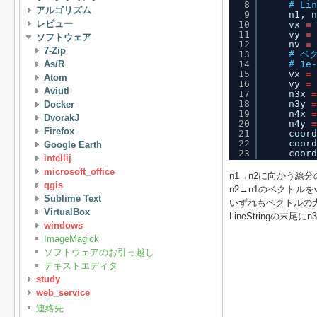
8
# Li
アルゴリズム
9
n1, n
レビュー
10
vx 
=
11
vy 
=
ソフトウェア
12
nv 
=
7-Zip
13
# ベ
As/R
14
# 1
15
vx 
=
Atom
16
vy 
=
Aviutl
17
n3x 
=
18
n3y 
=
Docker
19
n4x 
=
DvorakJ
20
n4y 
=
Firefox
21
coord
22
coord
Google Earth
23
coord
intellij
microsoft_office
n1→n2に向かう線
qgis
n2→n1のベクトル
Sublime Text
いずれもベクトルの
VirtualBox
LineStringの末
windows
ImageMagick
ソフトウェアのお引っ越し
テキストエディタ
study
web_service
連絡先