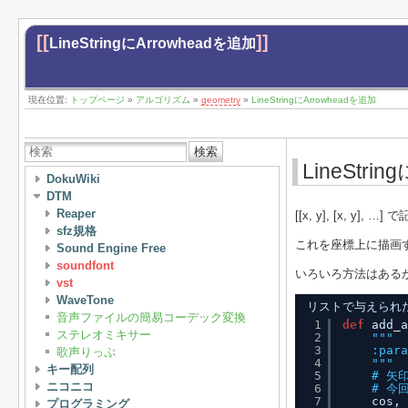
[[
]]
LineStringにArrowheadを追加
現在位置:
トップページ
»
アルゴリズム
»
geometry
»
LineStringにArrowheadを追加
検索
LineStri
DokuWiki
DTM
Reaper
[[x, y], [x, y
sfz規格
これを座標上に描画
Sound Engine Free
soundfont
いろいろ方法はある
vst
WaveTone
リストで与えられた
音声ファイルの簡易コーデック変換
1
def
add_a
ステレオミキサー
2
"""
3
:para
歌声りっぷ
4
"""
キー配列
5
# 矢
ニコニコ
6
# 今回
7
cos, 
プログラミング