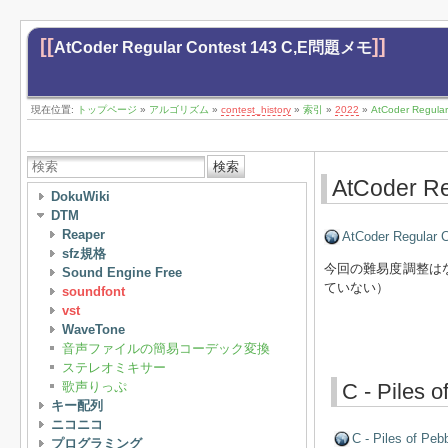
[[
]]
AtCoder Regular Contest 143 C,E問題メモ
現在位置:
トップページ
»
アルゴリズム
»
contest_history
»
索引
»
2022
»
AtCoder Regul
検索
AtCoder R
DokuWiki
DTM
Reaper
AtCoder Regular C
sfz規格
今回の難易度調整は
Sound Engine Free
ていない）
soundfont
vst
WaveTone
音声ファイルの簡易コーデック変換
ステレオミキサー
歌声りっぷ
C - Piles o
キー配列
ニコニコ
C - Piles of Peb
プログラミング