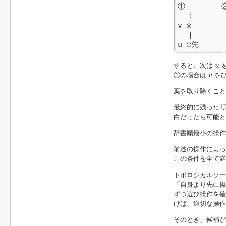
①        ②
  ：       
v ◎       
  ｜       
u ○先      
u
すると、次は
を
u
v
①の場合は
をひ
v
葉を取り除くこと
最終的に残った1
白だったら可能と
辞書順最小の操作
前述の操作によっ
この条件を全て満
トポロジカルソー
「自身より先に操
ずつ選び操作を確
けば、適切な操作
そのとき、候補が