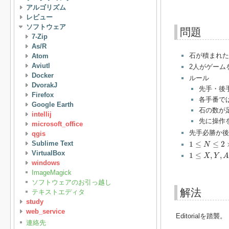
アルゴリズム
レビュー
ソフトウェア
問題
7-Zip
As/R
石が積まれ
Atom
Aviutl
2人がゲーム
Docker
ルール
DvorakJ
先手・後
Firefox
各手番で
Google Earth
石の数が
intellij
先に操作
microsoft_office
先手必勝か後
qgis
1
≤
N
≤
2
×
10
5
1
≤
≤
2
Sublime Text
N
1
≤
X
,
Y
,
A
i
≤
1
VirtualBox
1
≤
,
,
X
Y
windows
ImageMagick
ソフトウェアのお引っ越し
解法
テキストエディタ
study
web_service
Editorialを踏襲。
連絡先