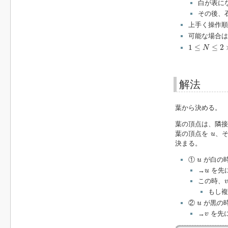
白が表に
その後、
上手く操作順
可能な場合は
1
≤
N
≤
2
×
10
5
1
≤
≤
2
N
解法
葉から決める。
葉の頂点は、隣接
u
葉の頂点を
、
u
決まる。
u
①
が白の
u
u
→
を先
u
この時、
もし複
u
②
が黒の
u
v
→
を先
v