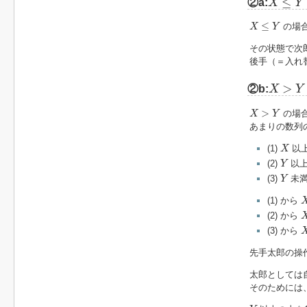
≤
②a:
X
Y
X
≤
Y
≤
の場
X
Y
その状態で次
後手（＝入れ
X
>
Y
>
②b:
X
Y
X
>
Y
>
の場
X
Y
あまりの数列
X
(1)
以
X
Y
(2)
以
Y
Y
(3)
未
Y
(1) から
(2) から
(3) から
先手太郎の操
太郎としては
そのためには
Y