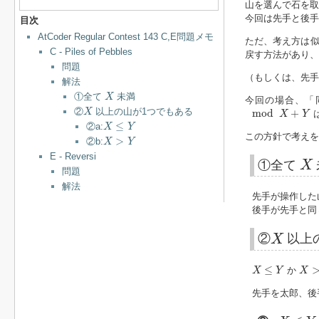
山を選んで石を取
今回は先手と後手
目次
AtCoder Regular Contest 143 C,E問題メモ
ただ、考え方は似
C - Piles of Pebbles
戻す方法があり、
問題
（もしくは、先手
解法
X
①全て
未満
X
今回の場合、「
X
mod
X
+
Y
②
以上の山が1つでもある
X
mod
+
X
Y
X
≤
Y
≤
②a:
X
Y
X
>
Y
この方針で考え
>
②b:
X
Y
X
E - Reversi
①全て
X
問題
解法
先手が操作した
後手が先手と同
X
②
X
以上
X
≤
Y
X
>
≤
か
X
Y
X
先手を太郎、後
X
≤
Y