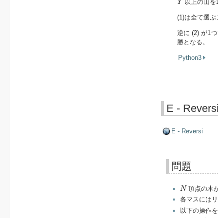
以上の山を
Y
(1)は全て選
逆に (2) 
勝となる。
Python3
E - Revers
E - Reversi
問題
N
頂点の木
N
各マスにはリ
以下の操作を