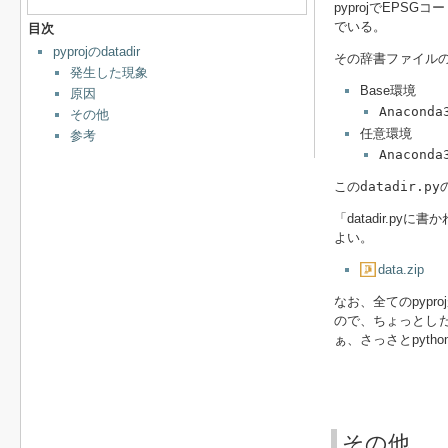
pyprojでEP
でいる。
目次
pyprojのdatadir
その辞書ファイル
発生した現象
Base環境
原因
Anaconda
その他
任意環境
参考
Anaconda
この
datadir.py
「datadir.
よい。
data.zip
なお、全てのpypr
ので、ちょっとしたミ
ぁ、さっさとpyt
その他