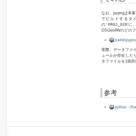
なお、pyproj
でビルドするタ
の
'PROJ_DIR
'に
OSGeo4Wのど
jswhit/pyp
実際、データファイ
ュールが存在した
タファイルを1箇
参考
python - Ru