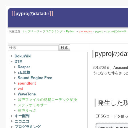
[[
]]
pyprojのdatadir
現在位置:
トップページ
»
プログラミング
»
Python
»
packages
»
pyproj
»
pyprojのdatadir
検索
pyprojのdat
DokuWiki
DTM
Reaper
2018/08頃、An
sfz規格
うになった件をきっ
Sound Engine Free
soundfont
vst
WaveTone
音声ファイルの簡易コーデック変換
発生した
ステレオミキサー
歌声りっぷ
キー配列
EPSGコードを使
ニコニコ
プログラミング
import pypro