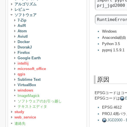
アルゴリズム
prj_jgd2000
レビュー
ソフトウェア
RuntimeErro
7-Zip
As/R
Atom
Windows
Aviutl
Anaconda経由
Docker
Python 3.5
DvorakJ
pyproj 1.5.9.1
Firefox
Google Earth
intellij
microsoft_office
qgis
原因
Sublime Text
VirtualBox
windows
EPSGコードは
ImageMagick
EPSGコードは
E
ソフトウェアのお引っ越し
テキストエディタ
EPSG:4612
study
PROJ.4用パ
web_service
JGD2000 -
連絡先