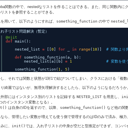
mba関数の中で、nestedなリストを作ることはできる。また、同じ関数
のリストを参照することができる。
れを用いて、以下のようにすれば、
something_function
の中で
nested_
入れ子リスト問題解決（暫定）
@njit
def
main():
nested_list 
=
[[
0
] 
for
_ 
in
range
(
10
)]  
# 関数より先
def
something_function(a, b):
nested_list[a][b] 
=
1
# 変数を使
something_function(
1
, 
5
)
かし、それでは関数と状態が1対1で結びついてしまい、クラスにおける「複
まり綺麗ではないが、無理矢理解決するとしたら、以下のようになるだろうか
数外部にはインスタンス別のリストを記録する
NESTED_LIST
を用意し、
in
1つのインスタンス変数となる）。
t()
は自身のIDを返すので、以降、
something_function()
など他の関数
れなら、管理したい変数が増えても使う側で管理するのはIDのみで済み、極力
なみに、
init()
では、入れ子リストの中身が空だと型推定ができず、コンパイ