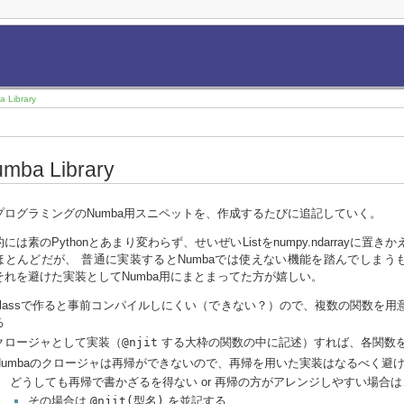
 Library
mba Library
プログラミングのNumba用スニペットを、作成するたびに追記していく。
には素のPythonとあまり変わらず、せいぜいListをnumpy.ndarrayに置き
ほとんどだが、 普通に実装するとNumbaでは使えない機能を踏んでしまう
それを避けた実装としてNumba用にまとまってた方が嬉しい。
classで作ると事前コンパイルしにくい（できない？）ので、複数の関数を用
る
クロージャとして実装（
@njit
する大枠の関数の中に記述）すれば、各関数
Numbaのクロージャは再帰ができないので、再帰を用いた実装はなるべく避
どうしても再帰で書かざるを得ない or 再帰の方がアレンジしやすい場合
その場合は
@njit(型名)
を並記する