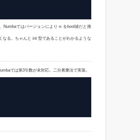
n
が、Numbaではバージョンにより
をbool値だと推
n
なる。ちゃんと int 型であることがわかるような
umbaでは第3引数が未対応。二分累乗法で実装。