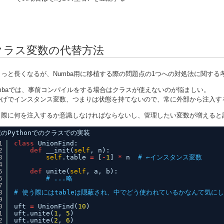
クラス変数の代替方法
ょっと長くなるが、Numba用に移植する際の問題点の1つへの対処法に関する
umbaでは、事前コンパイルをする場合はクラスが使えないのが悩ましい。
かげでインスタンス変数、つまりは状態を持てないので、常に外部から注入す
う際に何を注入するか意識しなければならないし、管理したい変数が増えると
のPythonでのクラスでの実装
1
class
UnionFind:
2
def
__init(
self
, n):
3
self
.table 
=
[
-
1
] 
*
n  
# ←インスタンス変数
4
5
def
unite(
self
, a, b):
6
# ...略
7
8
# 使う際にはtableは隠蔽され、中でどう使われているかなんて気に
9
0
uft 
=
UnionFind(
10
)
1
uft.unite(
1
, 
5
)
2
uft.unite(
2
, 
6
)