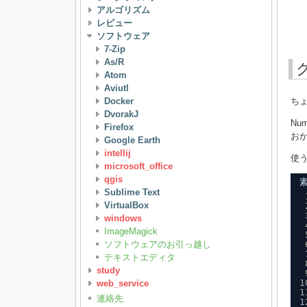
アルゴリズム
レビュー
ソフトウェア
7-Zip
As/R
Atom
Aviutl
ち
Docker
DvorakJ
N
Firefox
お
Google Earth
intellij
使
microsoft_office
qgis
素
Sublime Text
VirtualBox
windows
ImageMagick
ソフトウェアのお引っ越し
テキストエディタ
study
1
web_service
1
連絡先
1