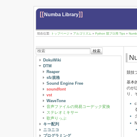
[[
]]
Numba Library
現在位置:
トップページ
»
アルゴリズム
»
Python 競プロ用 Tips
»
Numba
検索
Nu
DokuWiki
DTM
Reaper
競技
sfz規格
基本的
Sound Engine Free
のが
soundfont
り、
vst
WaveTone
音声ファイルの簡易コーデック変換
ステレオミキサー
歌声りっぷ
キー配列
ニコニコ
プログラミング