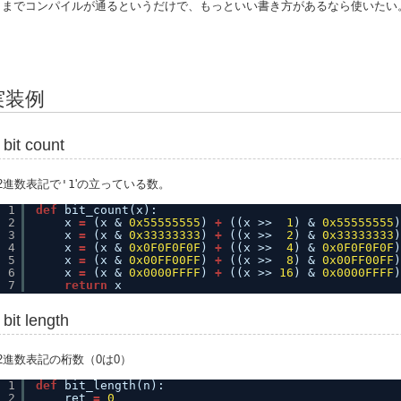
くまでコンパイルが通るというだけで、もっといい書き方があるなら使いたい
実装例
bit count
2進数表記で
'1
'の立っている数。
1
def
bit_count(x):
2
x 
=
(x & 
0x55555555
) 
+
((x >>  
1
) & 
0x55555555
)
3
x 
=
(x & 
0x33333333
) 
+
((x >>  
2
) & 
0x33333333
)
4
x 
=
(x & 
0x0F0F0F0F
) 
+
((x >>  
4
) & 
0x0F0F0F0F
)
5
x 
=
(x & 
0x00FF00FF
) 
+
((x >>  
8
) & 
0x00FF00FF
)
6
x 
=
(x & 
0x0000FFFF
) 
+
((x >> 
16
) & 
0x0000FFFF
)
7
return
x
bit length
2進数表記の桁数（0は0）
1
def
bit_length(n):
2
ret 
=
0