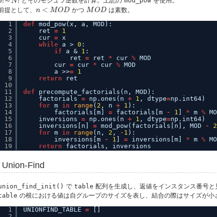
0
!
～
!
とそのモジュラ逆数を計算。上記の
mod_pow
を使用。
N
n
<
M
O
D
M
O
D
<
前提として、
かつ
は素数。
n
M
O
D
M
O
D
1
def
mod_pow(x, a, MOD):
2
ret 
=
1
3
cur 
=
x
4
while
a > 
0
:
5
if
a & 
1
:
6
ret 
=
ret 
*
cur 
%
MOD
7
cur 
=
cur 
*
cur 
%
MOD
8
a >>
=
1
9
return
ret
10
11
def
precompute_factorials(n, MOD):
12
factorials 
=
np.ones(n 
+
1
, dtype
=
np.int64)
13
for
m 
in
range
(
2
, n 
+
1
):
14
factorials[m] 
=
factorials[m 
-
1
] 
*
m 
%
MO
15
inversions 
=
np.ones(n 
+
1
, dtype
=
np.int64)
16
inversions[n] 
=
mod_pow(factorials[n], MOD 
-
2
17
for
m 
in
range
(n, 
2
, 
-
1
):
18
inversions[m 
-
1
] 
=
inversions[m] 
*
m 
%
MO
19
return
factorials, inversions
Union-Find
union_find_init()
で
table
配列を生成し、返値をインスタンス番号と
table
の根における値は自グループのサイズを表し、結合の際はサイズが小
1
UNIONFIND_TABLE 
=
[]
2