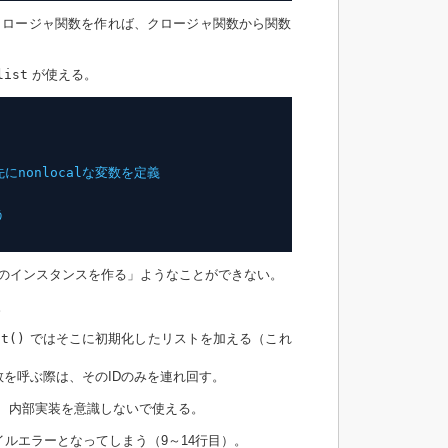
内にクロージャ関数を作れば、クロージャ関数から関数
list
が使える。
にnonlocalな変数を定義
う
数のインスタンスを作る」ようなことができない。
。
it()
ではそこに初期化したリストを加える（これ
を呼ぶ際は、そのIDのみを連れ回す。
、内部実装を意識しないで使える。
ルエラーとなってしまう（9～14行目）。