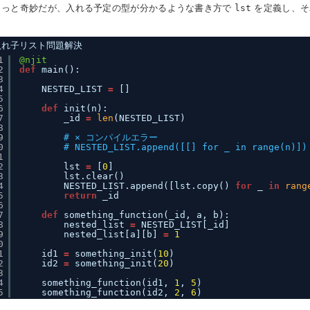
ょっと奇妙だが、入れる予定の型が分かるような書き方で
lst
を定義し、そ
。
入れ子リスト問題解決
1
@njit
2
def
main():
3
4
NESTED_LIST 
=
[]
5
6
def
init(n):
7
_id 
=
len
(NESTED_LIST)
8
9
# × コンパイルエラー
0
# NESTED_LIST.append([[] for _ in range(n)])
1
2
lst 
=
[
0
]
3
lst.clear()
4
NESTED_LIST.append([lst.copy() 
for
_ 
in
rang
5
return
_id
6
7
def
something_function(_id, a, b):
8
nested_list 
=
NESTED_LIST[_id]
9
nested_list[a][b] 
=
1
0
1
id1 
=
something_init(
10
)
2
id2 
=
something_init(
20
)
3
4
something_function(id1, 
1
, 
5
)
5
something_function(id2, 
2
, 
6
)