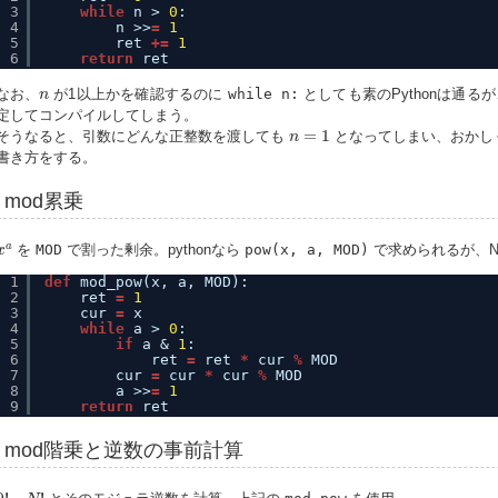
3
while
n > 
0
:
4
n >>
=
1
5
ret 
+
=
1
6
return
ret
n
なお、
が1以上かを確認するのに
while n:
としても素のPythonは通る
n
定してコンパイルしてしまう。
n
=
1
=
1
そうなると、引数にどんな正整数を渡しても
となってしまい、おかしく
n
書き方をする。
mod累乗
x
a
a
を
MOD
で割った剰余。pythonなら
pow(x, a, MOD)
で求められるが、N
x
1
def
mod_pow(x, a, MOD):
2
ret 
=
1
3
cur 
=
x
4
while
a > 
0
:
5
if
a & 
1
:
6
ret 
=
ret 
*
cur 
%
MOD
7
cur 
=
cur 
*
cur 
%
MOD
8
a >>
=
1
9
return
ret
mod階乗と逆数の事前計算
0
!
～
N
!