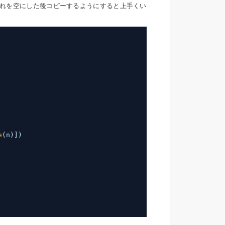
れを空にした後コピーするようにすると上手くい
e
(n)])