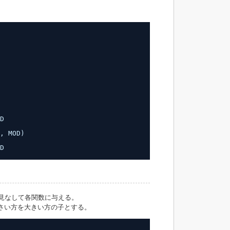
D
, MOD)
D
見なして各関数に与える。
さい方を大きい方の子とする。