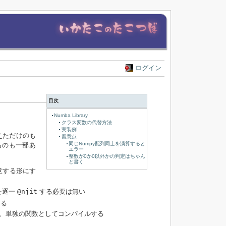
ログイン
目次
Numba Library
クラス変数の代替方法
実装例
かえただけのも
留意点
同じNumpy配列同士を演算すると
ものも一部あ
エラー
整数が0か0以外かの判定はちゃん
と書く
意する形にす
を逐一
@njit
する必要は無い
ける
は、単独の関数としてコンパイルする