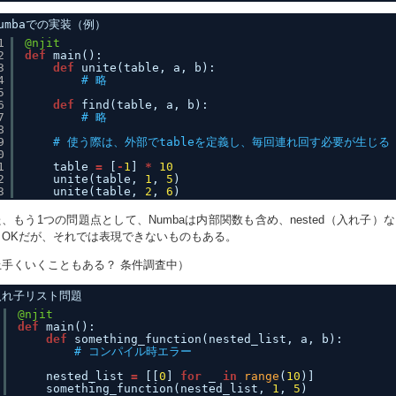
umbaでの実装（例）
1
@njit
2
def
main():
3
def
unite(table, a, b):
4
# 略
5
6
def
find(table, a, b):
7
# 略
8
9
# 使う際は、外部でtableを定義し、毎回連れ回す必要が生じる
0
1
table 
=
[
-
1
] 
*
10
2
unite(table, 
1
, 
5
)
3
unite(table, 
2
, 
6
)
、もう1つの問題点として、Numbaは内部関数も含め、nested（入れ子）
らOKだが、それでは表現できないものもある。
上手くいくこともある？ 条件調査中）
入れ子リスト問題
@njit
def
main():
def
something_function(nested_list, a, b):
# コンパイル時エラー
nested_list 
=
[[
0
] 
for
_ 
in
range
(
10
)]
something_function(nested_list, 
1
, 
5
)