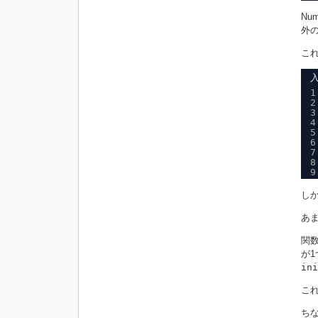
Nu
外
こ
1
2
3
4
5
6
7
8
9
し
あ
関
が
ini
こ
ち