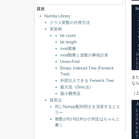
N
目次
Numba Library
クラス変数の代替方法
実装例
bit count
bit length
mod累乗
1
mod階乗と逆数の事前計算
1
Union-Find
1
1
Binary Indexed Tree (Fenwick
Tree)
また
外部注入できる Fenwick Tree
な
最大流（Dinic法）
（
最小費用流
留意点
同じNumpy配列同士を演算するとエ
1
ラー
2
3
整数が0か0以外かの判定はちゃんと
4
書く
5
6
7