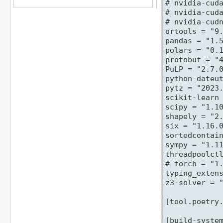
# nvidia-cuda
# nvidia-cuda
# nvidia-cudn
ortools = "9.
pandas = "1.5
polars = "0.1
protobuf = "4
PuLP = "2.7.0
python-dateut
pytz = "2023.
scikit-learn 
scipy = "1.10
shapely = "2.
six = "1.16.0
sortedcontain
sympy = "1.11
threadpoolctl
# torch = "1.
typing_extens
z3-solver = "
[tool.poetry.
[build-system