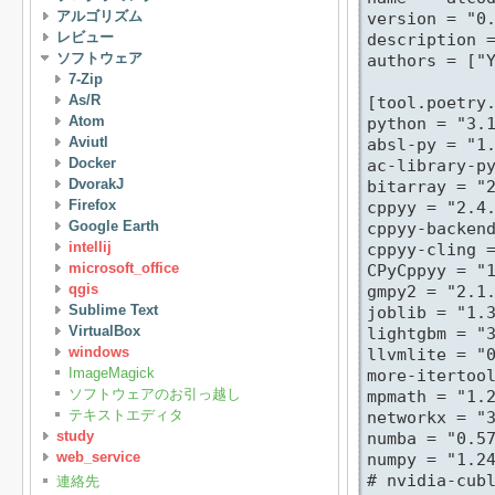
アルゴリズム
version = "0.
レビュー
description =
ソフトウェア
authors = ["Y
7-Zip
As/R
[tool.poetry.
Atom
python = "3.1
Aviutl
absl-py = "1.
Docker
ac-library-py
DvorakJ
bitarray = "2
Firefox
cppyy = "2.4.
Google Earth
cppyy-backend
intellij
cppyy-cling =
microsoft_office
CPyCppyy = "1
qgis
gmpy2 = "2.1.
Sublime Text
joblib = "1.3
VirtualBox
lightgbm = "3
windows
llvmlite = "0
ImageMagick
more-itertool
ソフトウェアのお引っ越し
mpmath = "1.2
テキストエディタ
networkx = "3
study
numba = "0.57
web_service
numpy = "1.24
# nvidia-cubl
連絡先