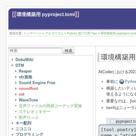
[[
]]
環境構築用 pyproject.toml
現在位置:
トップページ
»
アルゴリズム
»
Python 競プロ用 Tips
»
環境構築用 pyproject.toml
検索
環境構築用 py
DokuWiki
DTM
Reaper
AtCoderにおける2
sfz規格
事前に
Python
Sound Engine Free
構築したいディレク
soundfont
使えるようにな
vst
WaveTone
重要なのは、[tool
音声ファイルの簡易コーデック変換
torchはニ
ステレオミキサー
歌声りっぷ
pyproject.t
キー配列
ニコニコ
[tool.poetry]
プログラミング
name = "atcod