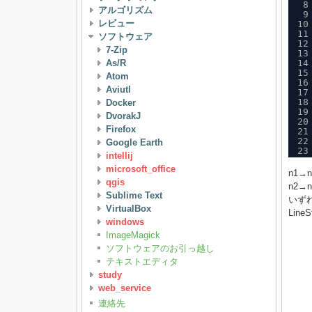
8
アルゴリズム
9
レビュー
10
11
ソフトウェア
12
7-Zip
13
As/R
14
15
Atom
16
Aviutl
17
18
Docker
19
DvorakJ
20
Firefox
21
22
Google Earth
23
intellij
microsoft_office
n1
qgis
n2
Sublime Text
いず
VirtualBox
Lin
windows
ImageMagick
ソフトウェアのお引っ越し
テキストエディタ
study
web_service
連絡先