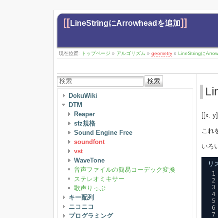
[[
]]
LineStringにArrowheadを追加
現在位置:
トップページ
»
アルゴリズム
»
geometry
»
LineStringにAr
検索
L
DokuWiki
DTM
Reaper
[[x,
sfz規格
これ
Sound Engine Free
soundfont
いろ
vst
WaveTone
リ
音声ファイルの簡易コーデック変換
1
ステレオミキサー
2
3
歌声りっぷ
4
キー配列
5
ニコニコ
6
7
プログラミング