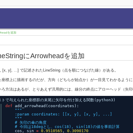
rowheadを追加
ineStringにArrowheadを追加
 y], [x, y], …] で記述されたLineString（点を順につなげた線）がある。
を座標上に描画するのだが、方向（どちらが始点か）が一目見てわかるように
いろ方法はあるが、とりあえず汎用的には、線分の終点にアローヘッド（矢印
ストで与えられた座標群の末尾に矢印を付け加える関数(python3)
def
add_arrowhead(coordinates):
"""
:param coordinates: [[x, y], [x, y], ...]
"""
# 矢印の傘の角度
# 今回は18degとし、cos(18), sin(18)の値を事前計算
cos, sin 
=
0.9510565
, 
0.3090170