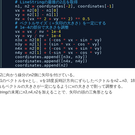
# LineStringの最後の2点を取得
n1, n2 
=
coordinates[
-
2
], coordinates[
-
1
]
vx 
=
n2[
0
] 
-
n1[
0
]
vy 
=
n2[
1
] 
-
n1[
1
]
nv 
=
(vx 
*
*
2
+
vy 
*
*
2
) 
*
*
0.5
# ベクトルサイズ（＝矢印の大きさ）を一定にする
# 1e-4の部分で大きさを調整
vx 
=
vx 
/
nv 
*
1e
-
4
vy 
=
vy 
/
nv 
*
1e
-
4
n3x 
=
n2[
0
] 
+
(
-
cos 
*
vx 
-
sin 
*
vy)
n3y 
=
n2[
1
] 
+
(sin 
*
vx 
-
cos 
*
vy)
n4x 
=
n2[
0
] 
+
(
-
cos 
*
vx 
+
sin 
*
vy)
n4y 
=
n2[
1
] 
+
(
-
sin 
*
vx 
-
cos 
*
vy)
coordinates.append([n3x, n3y])
coordinates.append([n4x, n4y])
coordinates.append(n2)
→n2に向かう線分のn2側に矢印を付けている。
→n1のベクトルをvとし、vを18度反時計方向にずらしたベクトルをn2→n3、
れもベクトルの大きさが一定になるようにvの大きさで割って調整する。
eStringの末尾にn3,n4,n2を加えることで、矢印の頭の三角形となる