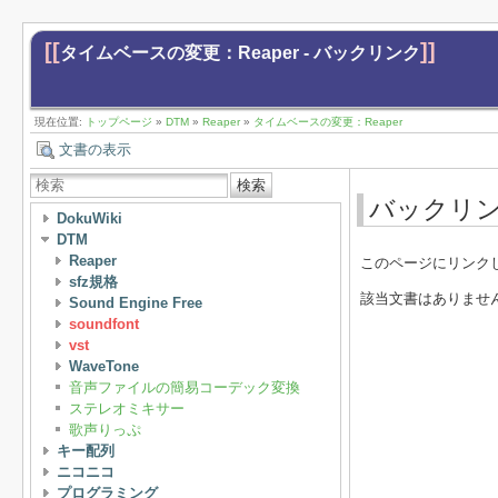
[[
]]
タイムベースの変更：Reaper - バックリンク
現在位置:
トップページ
»
DTM
»
Reaper
»
タイムベースの変更：Reaper
文書の表示
検索
バックリ
DokuWiki
DTM
Reaper
このページにリンク
sfz規格
該当文書はありませ
Sound Engine Free
soundfont
vst
WaveTone
音声ファイルの簡易コーデック変換
ステレオミキサー
歌声りっぷ
キー配列
ニコニコ
プログラミング