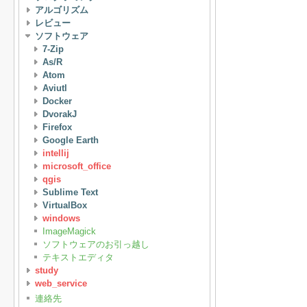
アルゴリズム
レビュー
ソフトウェア
7-Zip
As/R
Atom
Aviutl
Docker
DvorakJ
Firefox
Google Earth
intellij
microsoft_office
qgis
Sublime Text
VirtualBox
windows
ImageMagick
ソフトウェアのお引っ越し
テキストエディタ
study
web_service
連絡先