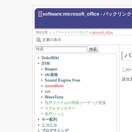
[[
software:microsoft_office - バックリンク
現在位置:
トップページ
»
ソフトウェア
»
microsoft_office
文書の表示
検索
バ
DokuWiki
DTM
Reaper
この
sfz規格
該当
Sound Engine Free
soundfont
vst
WaveTone
音声ファイルの簡易コーデック変換
ステレオミキサー
歌声りっぷ
キー配列
ニコニコ
プログラミング