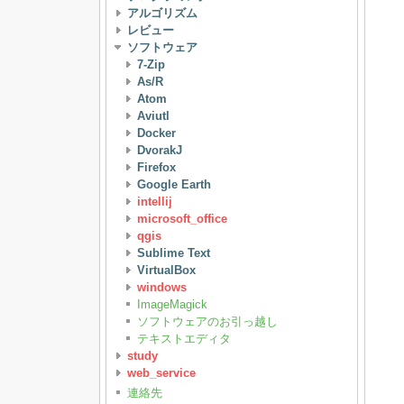
アルゴリズム
レビュー
ソフトウェア
7-Zip
As/R
Atom
Aviutl
Docker
DvorakJ
Firefox
Google Earth
intellij
microsoft_office
qgis
Sublime Text
VirtualBox
windows
ImageMagick
ソフトウェアのお引っ越し
テキストエディタ
study
web_service
連絡先