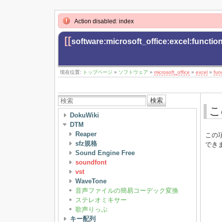
Action disabled: index
[[
software:microsoft_office:excel:functio
現在位置:
トップページ
»
ソフトウェア
»
microsoft_office
»
excel
»
fun
検索
こ
DokuWiki
DTM
Reaper
この
sfz規格
でき
Sound Engine Free
soundfont
vst
WaveTone
音声ファイルの簡易コーデック変換
ステレオミキサー
歌声りっぷ
キー配列