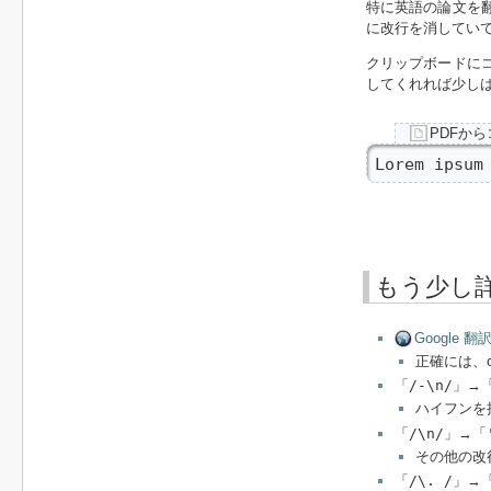
特に英語の論文を
に改行を消してい
クリップボードに
してくれれば少し
PDFか
Lorem ipsum
もう少し
Google 翻
正確には、
「
/-\n/
」→
ハイフンを
「
/\n/
」→「
その他の改
「
/\. /
」→