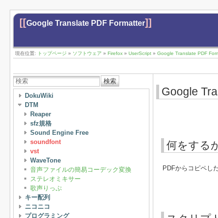
[[
]]
Google Translate PDF Formatter
現在位置:
トップページ
»
ソフトウェア
»
Firefox
»
UserScript
»
Google Translate PDF Form
検索
Google Tra
DokuWiki
DTM
Reaper
sfz規格
Sound Engine Free
soundfont
何をする
vst
WaveTone
PDFからコピペした
音声ファイルの簡易コーデック変換
ステレオミキサー
歌声りっぷ
キー配列
ニコニコ
プログラミング