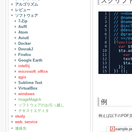
スクリプ
アルゴリズム
レビュー
1
// ==Us
ソフトウェア
2
// @nam
7-Zip
3
// @nam
4
// @inc
As/R
5
// @des
Atom
6
// @gra
Aviutl
7
// ==/U
8
(
functi
Docker
9
var
$
DvorakJ
10
$ta.a
Firefox
11
var
12
tex
Google Earth
13
$ta
intellij
14
});
15
}) ();
microsoft_office
qgis
Sublime Text
VirtualBox
windows
ImageMagick
例
ソフトウェアのお引っ越し
テキストエディタ
例えば以下のPDF
study
web_service
連絡先
sample.p