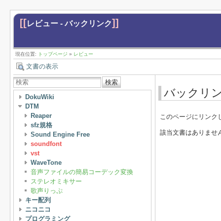
[[
]]
レビュー - バックリンク
現在位置:
トップページ
»
レビュー
文書の表示
検索
バックリ
DokuWiki
DTM
Reaper
このページにリンク
sfz規格
該当文書はありませ
Sound Engine Free
soundfont
vst
WaveTone
音声ファイルの簡易コーデック変換
ステレオミキサー
歌声りっぷ
キー配列
ニコニコ
プログラミング