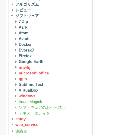
アルゴリズム
レビュー
ソフトウェア
7-Zip
As/R
Atom
Aviutl
Docker
DvorakJ
Firefox
Google Earth
intellij
microsoft_office
qgis
Sublime Text
VirtualBox
windows
ImageMagick
ソフトウェアのお引っ越し
テキストエディタ
study
web_service
連絡先