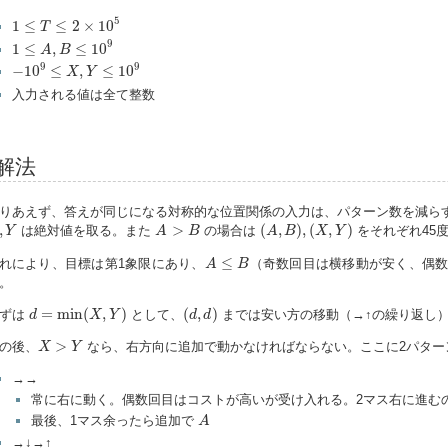
1
≤
T
≤
2
×
10
5
5
1
≤
≤
2
×
10
T
1
≤
A
,
B
≤
10
9
9
1
≤
,
≤
10
A
B
−
10
9
≤
X
,
Y
≤
10
9
9
9
−
10
≤
,
≤
10
X
Y
入力される値は全て整数
解法
りあえず、答えが同じになる対称的な位置関係の入力は、パターン数を減ら
(
A
,
B
)
,
(
X
,
Y
)
A
>
B
Y
,
>
(
,
)
,
(
,
)
は絶対値を取る。また
の場合は
をそれぞれ45
Y
A
B
A
B
X
Y
A
≤
B
≤
れにより、目標は第1象限にあり、
（奇数回目は横移動が安く、偶
A
B
。
d
=
min
(
X
,
Y
)
(
d
,
d
)
=
min
(
,
)
(
,
)
ずは
として、
までは安い方の移動（→↑の繰り返し
d
X
Y
d
d
X
>
Y
>
の後、
なら、右方向に追加で動かなければならない。ここに2パター
X
Y
→→
常に右に動く。偶数回目はコストが高いが受け入れる。2マス右に進む
A
最後、1マス余ったら追加で
A
→↓→↑