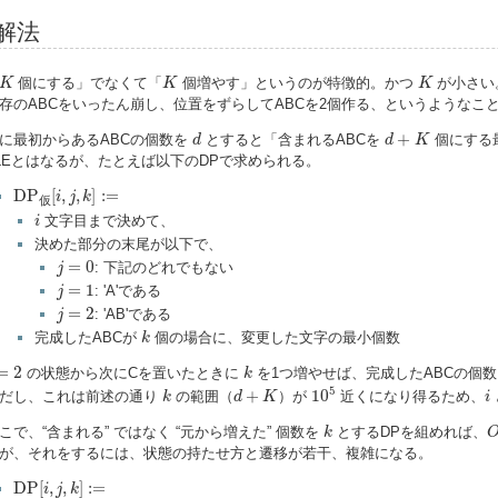
解法
K
K
K
個にする」でなくて「
個増やす」というのが特徴的。かつ
が小さい
K
K
K
存のABCをいったん崩し、位置をずらしてABCを2個作る、というようなこ
d
d
+
K
+
に最初からあるABCの個数を
とすると「含まれるABCを
個にする
d
d
K
LEとはなるが、たとえば以下のDPで求められる。
D
P
仮
[
i
,
j
,
k
]
:=
D
P
[
,
,
]
:
=
i
j
k
仮
i
文字目まで決めて、
i
決めた部分の末尾が以下で、
j
=
0
=
0
: 下記のどれでもない
j
j
=
1
=
1
: 'A'である
j
j
=
2
=
2
: 'AB'である
j
k
完成したABCが
個の場合に、変更した文字の最小個数
k
2
k
=
2
の状態から次にCを置いたときに
を1つ増やせば、完成したABCの個
k
10
5
k
d
+
K
i
5
+
10
だし、これは前述の通り
の範囲（
）が
近くになり得るため、
k
d
K
i
k
こで、“含まれる” ではなく “元から増えた” 個数を
とするDPを組めれば、
k
が、それをするには、状態の持たせ方と遷移が若干、複雑になる。
D
P
[
i
,
j
,
k
]
:=
D
P
[
,
,
]
:
=
i
j
k