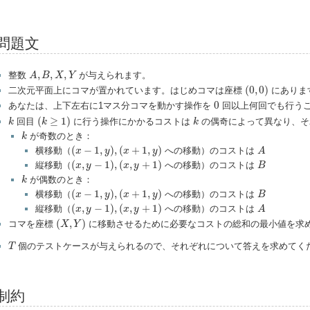
問題文
A
,
B
,
X
,
Y
,
,
,
整数
が与えられます。
A
B
X
Y
(
0
,
0
)
(
0
,
0
)
二次元平面上にコマが置かれています。はじめコマは座標
にありま
0
0
あなたは、上下左右に1マス分コマを動かす操作を
回以上何回でも行う
(
k
≥
1
)
k
k
(
≥
1
)
回目
に行う操作にかかるコストは
の偶奇によって異なり、そ
k
k
k
k
が奇数のとき：
k
(
x
−
1
,
y
)
,
(
x
+
1
,
y
)
A
(
−
1
,
)
,
(
+
1
,
)
横移動（
への移動）のコストは
x
y
x
y
A
(
x
,
y
−
1
)
,
(
x
,
y
+
1
)
B
(
,
−
1
)
,
(
,
+
1
)
縦移動（
への移動）のコストは
x
y
x
y
B
k
が偶数のとき：
k
(
x
−
1
,
y
)
,
(
x
+
1
,
y
)
B
(
−
1
,
)
,
(
+
1
,
)
横移動（
への移動）のコストは
x
y
x
y
B
(
x
,
y
−
1
)
,
(
x
,
y
+
1
)
A
(
,
−
1
)
,
(
,
+
1
)
縦移動（
への移動）のコストは
x
y
x
y
A
(
X
,
Y
)
(
,
)
コマを座標
に移動させるために必要なコストの総和の最小値を求
X
Y
T
個のテストケースが与えられるので、それぞれについて答えを求めてく
T
制約