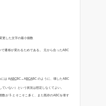
変更した文字の最小個数
で遷移が変わるためである。 元から合ったABC
には A
ABC
BC→A
BCA
BC のように、壊したABC
成していない）という状況は想定しなくてよい。
5
5
状態数が
とそこそこ多く、また既存のABCを壊す