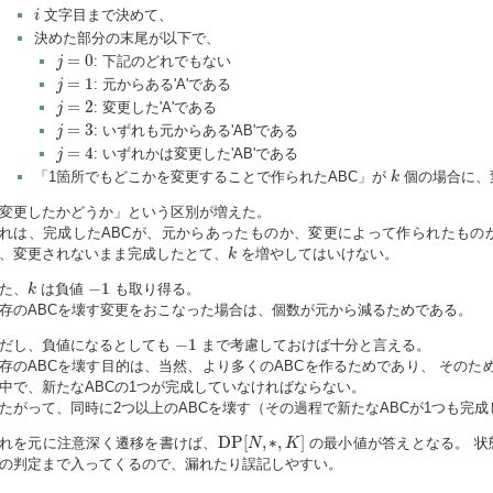
i
文字目まで決めて、
i
決めた部分の末尾が以下で、
j
=
0
=
0
: 下記のどれでもない
j
j
=
1
=
1
: 元からある'A'である
j
j
=
2
=
2
: 変更した'A'である
j
j
=
3
=
3
: いずれも元からある'AB'である
j
j
=
4
=
4
: いずれかは変更した'AB'である
j
k
「1箇所でもどこかを変更することで作られたABC」が
個の場合に、
k
変更したかどうか」という区別が増えた。
れは、完成したABCが、元からあったものか、変更によって作られたものか
k
、変更されないまま完成したとて、
を増やしてはいけない。
k
k
−
1
−
1
た、
は負値
も取り得る。
k
存のABCを壊す変更をおこなった場合は、個数が元から減るためである。
−
1
−
1
だし、負値になるとしても
まで考慮しておけば十分と言える。
存のABCを壊す目的は、当然、より多くのABCを作るためであり、 そのため
中で、新たなABCの1つが完成していなければならない。
たがって、同時に2つ以上のABCを壊す（その過程で新たなABCが1つも完
D
P
[
N
,
∗
,
K
]
D
P
[
,
∗
,
]
れを元に注意深く遷移を書けば、
の最小値が答えとなる。 
N
K
の判定まで入ってくるので、漏れたり誤記しやすい。