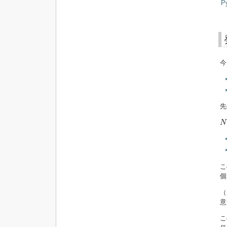
P
今
先
N
N
こ
個
（
意
こ