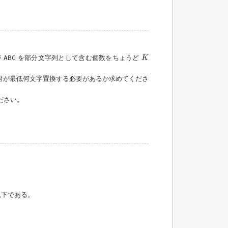
K
が
ABC
を部分文字列として含む個数をちょうど
K
君が最低何文字置換する必要があるか求めてくださ
ださい。
下である。