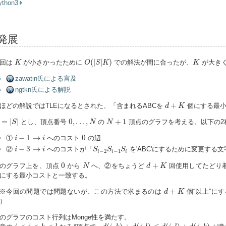
ython3
発展
O
(
|
S
|
K
)
K
K
(
|
|
)
回は
が小さかったために
での解法が間に合ったが、
が大き
K
O
S
K
K
zawatin氏による言及
ngtkn氏による解説
d
+
K
+
ほどの解説ではTLEになるとされた、「含まれるABCを
個にする最小
d
K
=
|
S
|
0
,
.
.
.
,
N
N
+
1
=
|
|
0
,
.
.
.
,
+
1
とし、頂点番号
の
頂点のグラフを考える。以下の2
S
N
N
i
−
1
→
i
0
−
1
→
0
①
へのコスト
の辺
i
i
i
−
3
→
i
S
i
−
2
S
i
−
1
S
i
−
3
→
②
へのコストが「
を'ABC'にするために変更する
i
i
S
S
S
−
2
−
1
i
i
i
0
N
d
+
K
0
+
のグラフ上を、頂点
から
へ、②をちょうど
回使用してたどり着
N
d
K
にする最小コストと一致する。
d
+
K
+
※今回の問題では問題ないが、この方法で求まるのは
個“以上”に
d
K
）
のグラフのコスト行列はMonge性を満たす。
d
(
i
,
k
)
+
d
(
j
,
l
)
≤
d
(
i
,
l
)
+
d
(
j
,
k
)
i
<
j
<
k
<
l