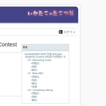
ログイン
ontest
目次
CodeQUEEN 2026 予選 (AtCoder
Beginner Contest 462)E,F,G問題メモ
E - Alternating Costs
問題文
制約
解法
F - More ABC
問題文
制約
解法
発展
G - Completely Wrong
問題文
制約
解法