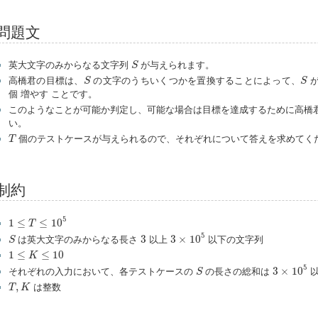
問題文
S
英大文字のみからなる文字列
が与えられます。
S
S
S
高橋君の目標は、
の文字のうちいくつかを置換することによって、
S
S
個 増やす ことです。
このようなことが可能か判定し、可能な場合は目標を達成するために高橋
い。
T
個のテストケースが与えられるので、それぞれについて答えを求めてく
T
制約
1
≤
T
≤
10
5
5
1
≤
≤
10
T
3
×
10
5
S
3
5
3
3
×
10
は英大文字のみからなる長さ
以上
以下の文字列
S
1
≤
K
≤
10
1
≤
≤
10
K
3
×
10
5
S
5
3
×
10
それぞれの入力において、各テストケースの
の長さの総和は
以
S
T
,
K
,
は整数
T
K