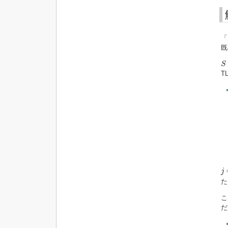
「
既
S
S
T
j
=
j
た
こ
だ