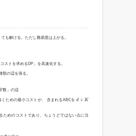
くても解ける。ただし難易度は上がる。
コストを求めるDP」を高速化する。
種類の辺を張る。
文字数」の辺
d
+
K
+
くための最小コストが、 含まれるABCを
d
K
するためのコストであり、ちょうどではない点に注