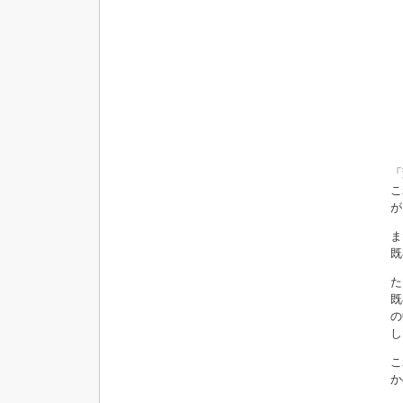
「
こ
が
ま
既
た
既
の
し
こ
か