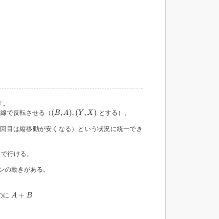
す。
(
B
,
A
)
,
(
Y
,
X
)
(
,
)
,
(
,
)
度線で反転させる（
とする）。
B
A
Y
X
数回目は縦移動が安くなる）という状況に統一でき
）で行ける。
ンの動きがある。
A
+
B
+
のに
A
B