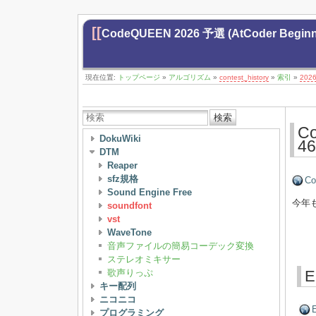
[[
CodeQUEEN 2026 予選 (AtCoder Beginn
現在位置:
トップページ
»
アルゴリズム
»
contest_history
»
索引
»
202
検索
Co
DokuWiki
4
DTM
Reaper
sfz規格
Co
Sound Engine Free
今年
soundfont
vst
WaveTone
音声ファイルの簡易コーデック変換
ステレオミキサー
歌声りっぷ
E
キー配列
ニコニコ
E
プログラミング