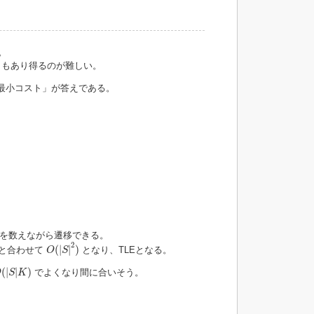
。
ともあり得るのが難しい。
最小コスト」が答えである。
数を数えながら遷移できる。
O
(
|
S
|
2
)
2
(
|
|
)
と合わせて
となり、TLEとなる。
O
S
O
(
|
S
|
K
)
(
|
|
)
でよくなり間に合いそう。
O
S
K