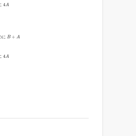
4
A
4
に
A
B
+
A
+
のに
B
A
4
A
4
に
A