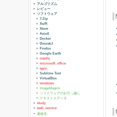
アルゴリズム
レビュー
ソフトウェア
7-Zip
As/R
Atom
Aviutl
Docker
DvorakJ
Firefox
Google Earth
intellij
microsoft_office
qgis
Sublime Text
VirtualBox
windows
ImageMagick
ソフトウェアのお引っ越し
テキストエディタ
study
web_service
連絡先