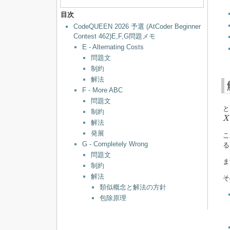
目次
CodeQUEEN 2026 予選 (AtCoder Beginner
Contest 462)E,F,G問題メモ
E - Alternating Costs
問題文
制約
解法
F - More ABC
問題文
と
制約
X
,
X
解法
発展
こ
G - Completely Wrong
る
問題文
ま
制約
解法
そ
類似概念と解法の方針
包除原理