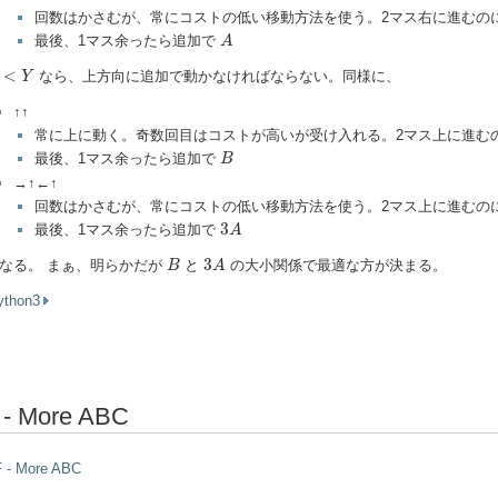
回数はかさむが、常にコストの低い移動方法を使う。2マス右に進むの
A
最後、1マス余ったら追加で
A
<
Y
<
なら、上方向に追加で動かなければならない。同様に、
Y
↑↑
常に上に動く。奇数回目はコストが高いが受け入れる。2マス上に進む
B
最後、1マス余ったら追加で
B
→↑←↑
回数はかさむが、常にコストの低い移動方法を使う。2マス上に進むの
3
A
3
最後、1マス余ったら追加で
A
3
A
B
3
なる。 まぁ、明らかだが
と
の大小関係で最適な方が決まる。
B
A
ython3
 - More ABC
F - More ABC