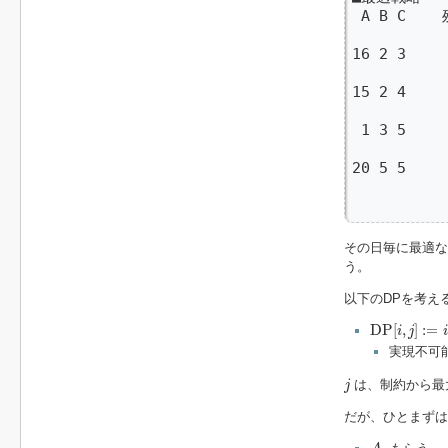
 A B C  
           
16 2 3   
         
15 2 4   
         
 1 3 5  
         
20 5 5   
         
        
その日毎に最適な
う。
以下のDPを考え
D
P
[
i
,
j
]
:=
i
D
P
[
,
]
:
=
i
j
i
実現不可
j
は、制約から最
j
だが、ひとまずは
A
i