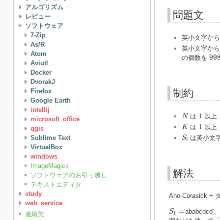
アルゴリズム
問題文
レビュー
ソフトウェア
7-Zip
英小文字か
As/R
英小文字か
Atom
99
99
の個数を
Aviutl
Docker
DvorakJ
Firefox
制約
Google Earth
intellij
N
1
1
は
以上
N
microsoft_office
K
1
1
は
以上
K
qgis
S
i
Sublime Text
は英小文
S
i
VirtualBox
windows
ImageMagick
解法
ソフトウェアのお引っ越し
テキストエディタ
study
Aho-Corasick
web_service
S
1
=
=
'ababcdcd'
S
1
連絡先