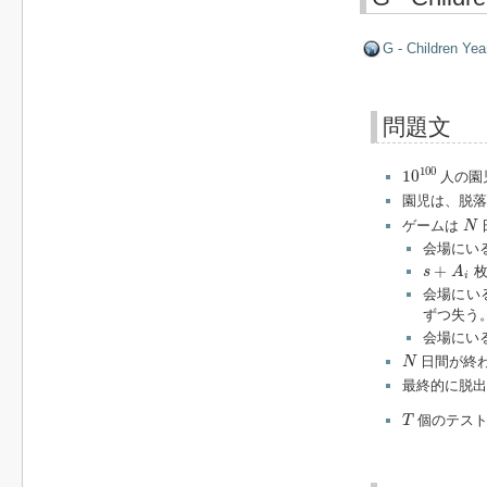
G - Children Yea
問題文
10
100
100
10
人の園
園児は、脱落
N
ゲームは
N
会場にい
s
+
A
i
+
枚
s
A
i
会場にい
ずつ失う
会場にい
N
日間が終
N
最終的に脱出
T
個のテスト
T