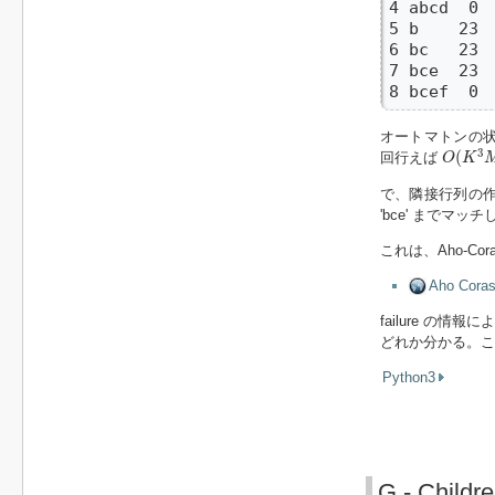
4 abcd  0  
5 b    23  
6 bc   23  
7 bce  23  
8 bcef  0 
オートマトンの
O
(
K
3
M
3
(
回行えば
O
K
で、隣接行列の作り方
'bce' までマ
これは、Aho-Cor
Aho Cor
failure 
どれか分かる。こ
Python3
G - Childre