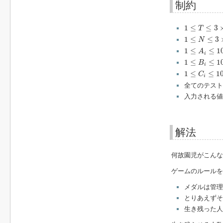
制約
1
≤
T
≤
3
×
10
5
1
≤
≤
3
T
1
≤
N
≤
3
×
10
5
1
≤
≤
3
N
1
≤
A
i
≤
10
6
1
≤
≤
1
A
i
1
≤
B
i
≤
10
6
1
≤
≤
1
B
i
1
≤
C
i
≤
10
6
1
≤
≤
1
C
i
全てのテス
入力される値
解法
何故園児がこんな
ゲームのルールを
メダルは管理
とりあえず
生き残った