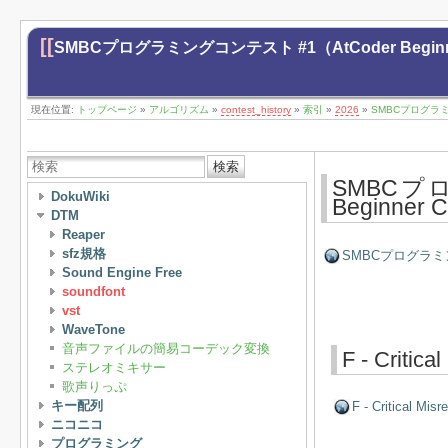
[[
SMBCプログラミングコンテスト #1（AtCoder Beginne
現在位置:
トップページ
»
アルゴリズム
»
contest_history
»
索引
»
2026
»
SMBCプログラミング
検索
SMBCプ
DokuWiki
Beginner
DTM
Reaper
sfz規格
SMBCプログラミングコ
Sound Engine Free
soundfont
vst
WaveTone
音声ファイルの簡易コーデック変換
F - Critica
ステレオミキサー
歌声りっぷ
キー配列
F - Critical Misr
ニコニコ
プログラミング