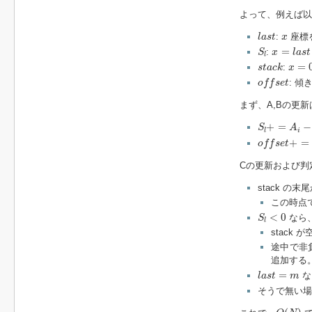
よって、例えば以
l
a
s
t
x
:
座標
l
a
s
t
x
S
l
x
=
l
a
s
t
=
:
S
x
l
a
s
t
l
x
=
0
s
t
a
c
k
=
:
s
t
a
c
k
x
o
f
f
s
e
t
: 
o
f
f
s
e
t
まず、A,Bの更
S
l
+
=
A
i
−
B
i
(
+
=
−
S
A
i
l
o
f
f
s
e
t
+
=
B
i
+
=
o
f
f
s
e
t
Cの更新および判
stack の末
この時点
S
l
<
0
<
0
なら、
S
l
stac
途中で非
追加する
l
a
s
t
=
m
=
な
l
a
s
t
m
そうで無い場
O
(
N
)