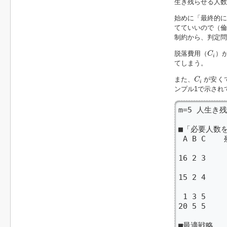
生き残らせる人
始めに「最終的
てていいので（倫
制約から、判定
C
i
脱落費用（
）
C
i
てしまう。
C
i
また、
が安く
C
i
ンプル1で示され
m=5 人生き
■「必要人数
 A B C  
           
16 2 3   
         
15 2 4   
         
 1 3 5   
20 5 5   
■最適戦略
