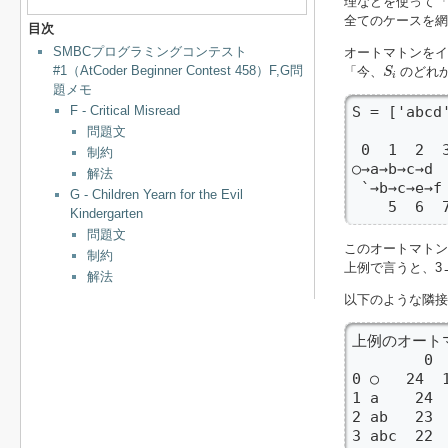
理などを使って
全てのケースを網
目次
SMBCプログラミングコンテスト
オートマトンをイ
S
i
#1（AtCoder Beginner Contest 458）F,G問
「今、
のどれ
S
i
題メモ
F - Critical Misread
S = ['abcd'
問題文
 0  1  2  3
制約
○→a→b→c→
解法
 `→b→c→e→f

G - Children Yearn for the Evil
    5  6  
Kindergarten
問題文
このオートマトン
制約
上例で言うと、3→
解法
以下のような隣
上例のオートマ
        0  
0 ○   24  1
1 a    24  
2 ab   23  
3 abc  22  