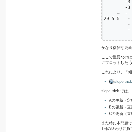
        -3 
        -3 
     →  -
20 5 5   - 
         - 
         - 
        
かなり複雑な更
ここで重要なの
(
(
にプロットした
これにより、「傾き
slope tr
slope tric
Aの更新（定
Bの更新（直
Cの更新（直
また特に本問題
1日の終わりに負