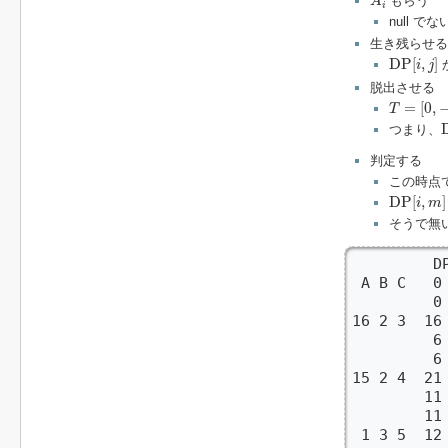
もらう
A
i
null でな
生き残らせる
D
P
[
i
,
j
]
D
P
[
,
]
i
j
脱出させる
T
=
[
0
,
−
C
i
=
[
0
,
T
つまり、
判定する
この時点
D
P
[
i
,
m
]
D
P
[
,
]
i
m
そうで無
         DP
 A B C   0 
         0 
16 2 3  16
         6
         
15 2 4  21 
        11 
        11 
 1 3 5  12 