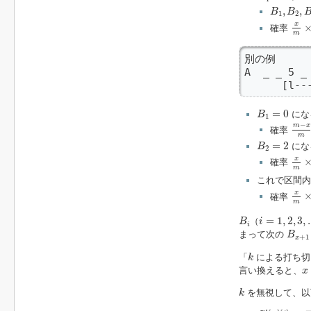
B
1
,
B
2
,
B
,
,
B
B
1
2
x
m
x
確率
m
別の例

A  _ _ 5 _
      [l--
B
1
=
0
=
0
にな
B
1
m
−
−
m
x
確率
m
B
2
=
2
=
2
にな
B
2
x
m
x
確率
m
これで区間
x
m
x
確率
m
B
i
i
=
1
,
2
,
3
,
.
.
.
=
1
,
2
,
3
,
.
（
B
i
i
B
x
+
1
まって次の
B
+
1
x
k
「
による打ち切
k
x
言い換えると、
x
k
を無視して、以
k
C
′
[
x
]
[
i
]
:=