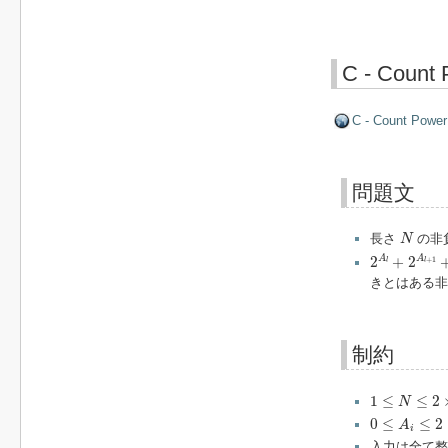
C - Count 
C - Count Power
問題文
N
長さ
の非
N
2
A
l
+
2
A
l
+
1
+
A
A
2
+
2
+
1
l
l
きとはある
制約
1
≤
N
≤
2
×
10
5
1
≤
≤
2
N
0
≤
A
i
≤
2
×
10
5
0
≤
≤
2
A
i
入力は全て整