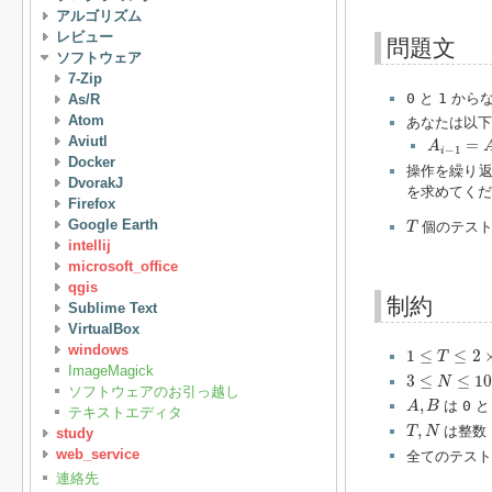
アルゴリズム
レビュー
問題文
ソフトウェア
7-Zip
0
と
1
から
As/R
Atom
あなたは以
A
i
−
1
=
A
i
Aviutl
=
A
−
1
i
Docker
操作を繰り
DvorakJ
を求めてくだ
Firefox
T
Google Earth
個のテスト
T
intellij
microsoft_office
qgis
制約
Sublime Text
VirtualBox
1
≤
T
≤
2
×
10
5
windows
1
≤
≤
2
T
3
≤
N
≤
10
6
ImageMagick
3
≤
≤
10
N
ソフトウェアのお引っ越し
A
,
B
,
は
0
A
B
テキストエディタ
T
,
N
,
は整数
T
N
study
web_service
全てのテス
連絡先