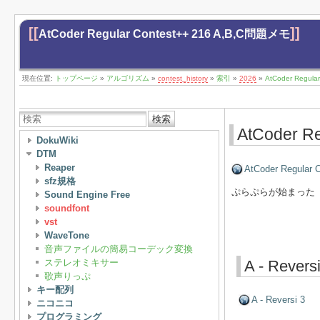
[[
]]
AtCoder Regular Contest++ 216 A,B,C問題メモ
現在位置:
トップページ
»
アルゴリズム
»
contest_history
»
索引
»
2026
»
AtCoder Regul
検索
AtCoder R
DokuWiki
DTM
Reaper
AtCoder Regular 
sfz規格
ぷらぷらが始まった（A
Sound Engine Free
soundfont
vst
WaveTone
音声ファイルの簡易コーデック変換
ステレオミキサー
A - Reversi
歌声りっぷ
キー配列
A - Reversi 3
ニコニコ
プログラミング