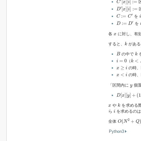
′
[
]
[
]
:
=
C
x
i
D
′
[
x
]
[
i
]
:=
′
[
]
[
]
:
=
D
x
i
C
:=
C
′
i
′
:
=
を
C
C
D
:=
D
′
i
′
:
=
を
D
D
x
各
に対し、有
x
k
すると、
がある
k
B
k
の中で
B
k
i
=
0
k
<
B
=
0
<
（
i
k
x
≥
i
≥
の時、
x
i
x
<
i
<
の時、
x
i
y
「区間内に
個
y
D
[
x
]
[
y
]
+
(
1
−
[
]
[
]
+
(
D
x
y
k
x
や
を求める
x
k
i
ら
を求めるのは
i
O
(
N
2
+
Q
)
2
(
+
全体
O
N
Q
Python3