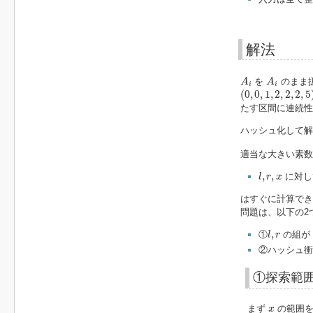
解法
A
i
A
i
を
のまま
A
A
i
i
(
0
,
0
,
1
,
2
,
2
,
2
,
5
)
(
0
,
0
,
1
,
2
,
2
,
2
,
5
たす区間に連続性
ハッシュ化して解
適当な大きい素
l
,
r
,
x
,
,
に対し
l
r
x
はすぐに計算でき
問題は、以下の2
l
,
r
,
①
の組
l
r
②ハッシュ衝
①探索範
x
まず
の範囲を
x