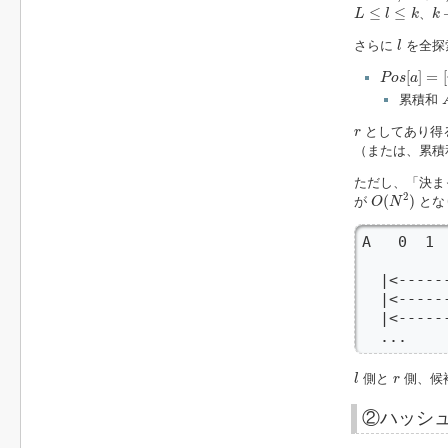
L
≤
l
≤
k
k
≤
≤
、
L
l
k
k
l
さらに
を全探
l
P
o
s
[
a
]
=
[
i
1
[
]
=
[
P
o
s
a
累積和
r
としてあり得
r
（または、累積
ただし、「決ま
O
(
N
2
)
2
(
)
が
とな
O
N
A   0  1 
  |<-----
  |<------
  |<------
  ...
l
r
側と
側、候
l
r
②ハッシ