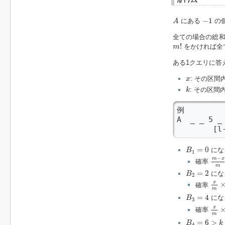
A
−
1
−
1
にある
の
A
全ての場合の総和
m
!
!
をかければ全
m
ある1クエリに答
x
: その区
x
k
: その区間
k
例

A  _ _ 5 _
        [l
B
1
=
0
=
0
にな
B
1
m
−
−
m
x
確率
m
B
2
=
2
=
2
にな
B
2
x
m
x
確率
m
B
3
=
4
=
4
にな
B
3
x
m
x
確率
m
B
4
=
6
>
k
=
5
=
6
>
B
k
4