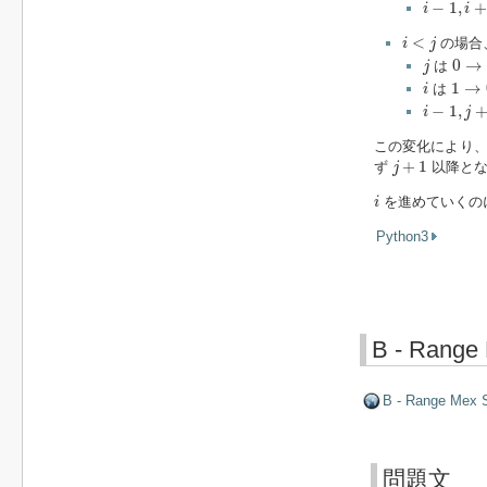
i
−
1
,
i
+
1
−
1
,
+
i
i
i
<
j
<
の場合
i
j
j
0
→
1
0
→
は
j
i
1
→
0
1
→
は
i
i
−
1
,
j
+
1
−
1
,
i
j
この変化により
j
+
1
+
1
ず
以降と
j
i
を進めていくの
i
Python3
B - Range
B - Range Mex
問題文