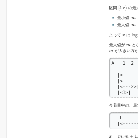
[
l
,
r
)
[
,
)
区間
の最
l
r
m
最小値:
m
m
最大値:
m
log
x
log
よって
は
x
m
最大値が
とな
m
m
が大きい方か
m
A   1  2 
  |<-----
  |<-----
  |<---2>
  |<1>|  
今着目中の、最
   L     
  |<-----
x
=
m
,
m
+
1
,
.
.
.
,
=
,
+
1
x
m
m