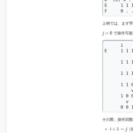
E     1 1 1
F     0 . 
上例では、まず
j
=
6
=
6
で操作可能
j
      i    
E     1 1 1
           
      1 1 1
           
      1 1 1
           
      1 1 0
          v
      1 0 0
        v

      0 0 
その際、操作回
i
+
1
=
j
+
1
=
（
i
j