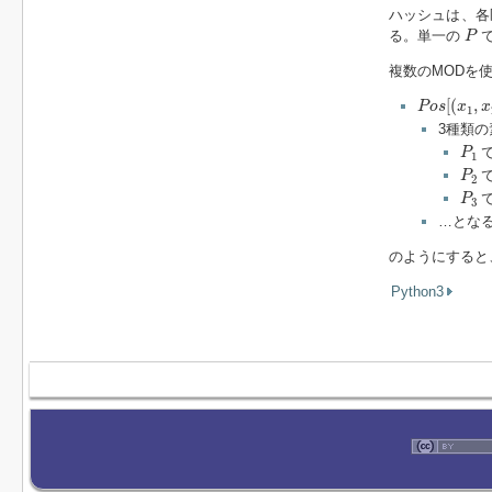
ハッシュは、
P
る。単一の
で
P
複数のMODを
P
o
s
[
(
x
1
,
x
[
(
,
P
o
s
x
x
1
3種類
P
1
で
P
1
P
2
で
P
2
P
3
で
P
3
…となる
のようにすると
Python3