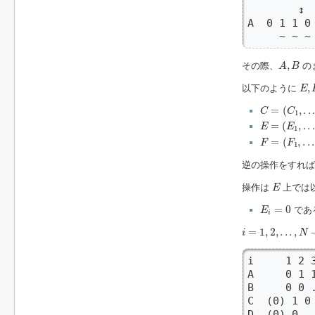
        ↕
A  0 1 1
     ~ ~
A
,
B
,
その際、
の
A
B
E
,
,
以下のように
E
C
=
(
C
1
,
.
.
.
,
C
=
(
,
.
.
C
C
1
E
=
(
E
1
,
.
.
.
,
E
=
(
,
.
.
.
E
E
1
F
=
(
F
1
,
.
.
.
,
F
=
(
,
.
.
.
F
F
1
逆の操作をすれ
E
操作は
上では
E
E
i
=
0
=
0
であ
E
i
i
=
1
,
2
,
.
.
.
,
N
−
2
=
1
,
2
,
.
.
.
,
i
N
i     1 2 3
A     0 1 1
B     0 0 .
C  (0) 1 0 
D  (0) 0 . 