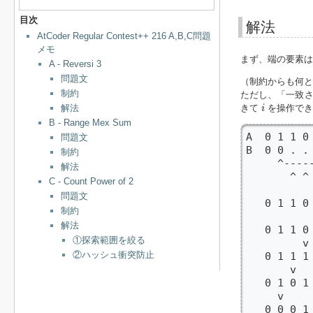
目次
解法
AtCoder Regular Contest++ 216 A,B,C問題
メモ
まず、端の要素は
A - Reversi 3
問題文
（制約からも何と
制約
ただし、「一致
i
解法
きて
を操作でき
i
B - Range Mex Sum
A  0 1 1 0 
問題文
B  0 0 . . 
制約
     ^-
解法
       ^ 
C - Count Power of 2
        
問題文
   0 1 1 0 
制約
        
解法
   0 1 1
①探索範囲を絞る
         v

②ハッシュ衝突防止
   0 1 1 1 
       v

   0 1 0 1 
     v

   0 0 0 1 