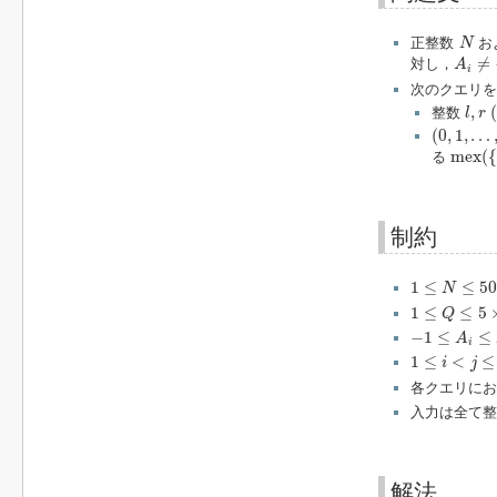
N
正整数
お
N
A
i
≠
−
1
≠
対し，
A
i
次のクエリ
l
,
r
(
1
,
(
整数
l
r
(
0
,
1
,
…
,
N
(
0
,
1
,
…
m
e
x
(
{
m
e
x
(
{
る
制約
1
≤
N
≤
5000
1
≤
≤
50
N
1
≤
Q
≤
5
×
10
5
1
≤
≤
5
Q
−
1
≤
A
i
≤
N
−
1
−
1
≤
≤
A
i
1
≤
i
<
j
≤
N
1
≤
<
≤
i
j
各クエリにお
入力は全て整
解法