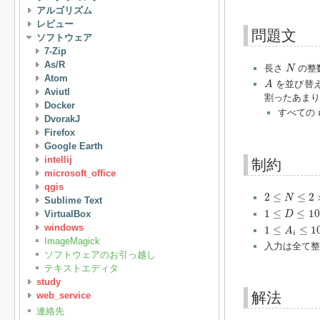
アルゴリズム
レビュー
問題文
ソフトウェア
7-Zip
N
As/R
長さ
の整
N
A
Atom
を並び替
A
Aviutl
割ったあまり
Docker
i
すべての
DvorakJ
Firefox
Google Earth
intellij
制約
microsoft_office
qgis
2
≤
N
≤
2
×
10
5
2
≤
≤
2
N
Sublime Text
1
≤
D
≤
10
6
1
≤
≤
10
VirtualBox
D
1
≤
A
i
≤
10
6
windows
1
≤
≤
1
A
i
ImageMagick
入力は全て整
ソフトウェアのお引っ越し
テキストエディタ
study
解法
web_service
連絡先