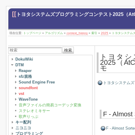
[[
トヨタシステムズプログラミングコンテスト2025（AtCoder B
現在位置:
トップページ
»
アルゴリズム
»
contest_history
»
索引
»
2025
»
トヨタシステムズプロ
検索
トヨタシ
DokuWiki
2025（AtC
DTM
モ
Reaper
sfz規格
Sound Engine Free
トヨタシステムズプログ
soundfont
vst
WaveTone
音声ファイルの簡易コーデック変換
ステレオミキサー
F - Almost
歌声りっぷ
キー配列
ニコニコ
F - Almost Sorte
プログラミング