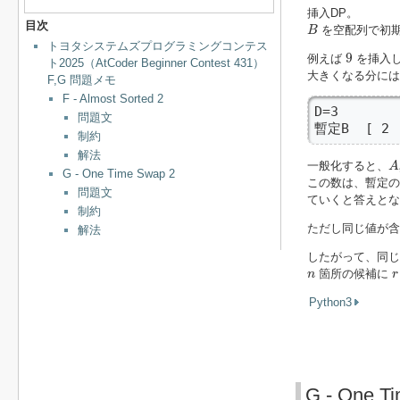
挿入DP。
B
目次
を空配列で初期
B
トヨタシステムズプログラミングコンテス
9
9
例えば
を挿入し
ト2025（AtCoder Beginner Contest 431）
大きくなる分には
F,G 問題メモ
F - Almost Sorted 2
D=3      
問題文
暫定B  [ 2  
制約
解法
A
i
一般化すると、
A
G - One Time Swap 2
この数は、暫定
問題文
ていくと答えとな
制約
ただし同じ値が含
解法
したがって、同じ
n
r
箇所の候補に
n
r
Python3
G - One T