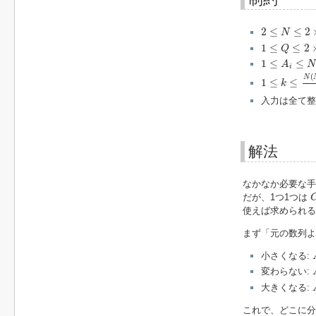
2
≤
N
≤
2
×
10
5
2
≤
≤
2
N
1
≤
Q
≤
2
×
10
5
1
≤
≤
2
Q
1
≤
A
i
≤
N
1
≤
≤
A
N
i
1
≤
k
≤
N
(
N
−
1
(
N
1
≤
≤
k
入力は全て整
解法
なかなか必要な手
だが、1つ1つは
使えば求められる
まず「元の数列よ
小さくなる:
変わらない:
大きくなる:
これで、どこに分