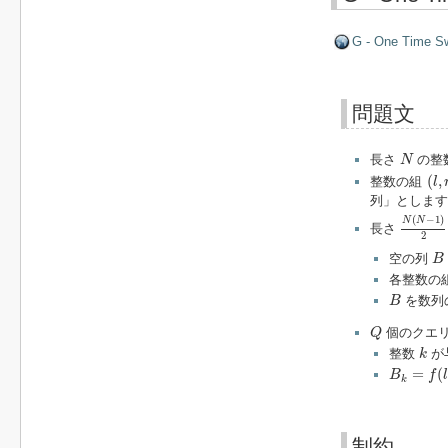
G - One Time S
問題文
N
長さ
の整
N
(
l
,
r
(
,
整数の組
l
列」とします
N
(
N
−
1
(
−
1
)
N
N
長さ
2
B
空の列
B
各整数の
B
を数列
B
Q
個のクエリ
Q
k
整数
が
k
B
k
=
f
(
l
,
r
)
=
(
B
f
k
制約