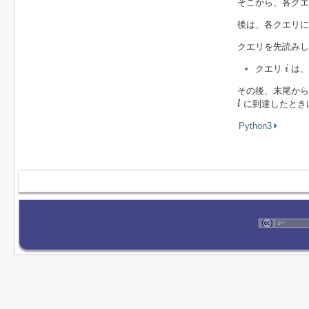
そこから、各クエ
後は、各クエリに
クエリを先読み
i
クエリ
は、
i
その後、末尾か
l
に到達したときに 
l
Python3