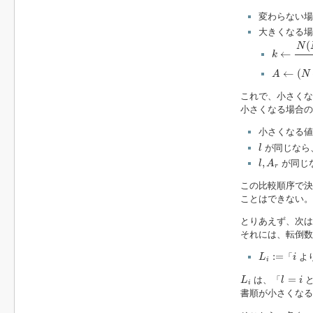
変わらない場
大きくなる場
k
←
N
(
N
−
(
N
←
k
A
←
(
N
+
1
←
(
A
N
これで、小さくな
小さくなる場合の
小さくなる
l
が同じなら
l
l
,
A
r
,
が同じ
l
A
r
この比較順序で決
ことはできない。
とりあえず、次は
それには、転倒数
L
i
:=
i
:
=
「
よ
L
i
i
L
i
l
=
i
=
は、「
と
L
l
i
i
書順が小さくな