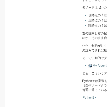
A
i
各ノードは
の
A
i
l
現時点の
以
l
l
現時点の
以
l
l
現時点の
以
l
左の区間と右の区
のか、そのまま合
1
≤
x
1
≤
ただ、制約が
先読みできれば座
そこで、動的セグ
My Algo
まぁ、こういうデ
Pythonでは実
（自作ノードクラ
普通に通っている
Python3