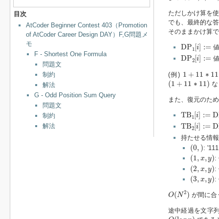
ただしかけ算を使
目次
でも、最終的な答
AtCoder Beginner Contest 403（Promotion
そのままかけ算で
of AtCoder Career Design DAY）F,G問題メ
D
P
1
[
i
]
:=
モ
D
P
[
]
:
=
i
1
F - Shortest One Formula
D
P
2
[
i
]
:=
D
P
[
]
:
=
i
2
問題文
1
+
11
∗
11
1
+
11
∗
11
制約
(例)
(
1
+
11
∗
11
)
(
1
+
11
∗
11
)
な
解法
G - Odd Position Sum Query
また、復元のため
問題文
T
B
1
[
i
]
:=
D
P
T
B
[
]
:
=
D
制約
i
1
T
B
2
[
i
]
:=
D
P
T
B
[
]
:
=
D
解法
i
2
持たせる情報
(
0
,
)
(
0
,
)
: '
(
1
,
x
,
y
)
(
1
,
,
)
x
y
(
2
,
x
,
y
)
(
2
,
,
)
x
y
(
3
,
x
,
y
)
(
3
,
,
)
x
y
O
(
N
2
)
2
(
)
が間に合
O
N
途中経過を文字列
O
(
log
n
)