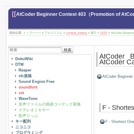
[[
AtCoder Beginner Contest 403（Promotion of At
現在位置:
トップページ
»
アルゴリズム
»
contest_history
»
索引
»
2025
»
AtCoder Beginn
検索
AtCoder 
DokuWiki
AtCoder 
DTM
Reaper
sfz規格
AtCoder Beginner
Sound Engine Free
soundfont
vst
WaveTone
音声ファイルの簡易コーデック変換
F - Shorte
ステレオミキサー
歌声りっぷ
キー配列
F - Shortest On
ニコニコ
プログラミング