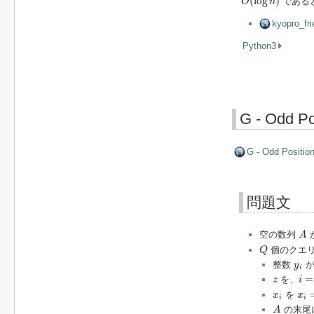
(
log
)
である
O
n
kyopro
Python3
G - Odd P
G - Odd Positio
問題文
A
空の数列
A
Q
個のクエリ
Q
y
i
整数
が
y
i
i
=
1
z
=
を、
z
i
x
i
=
x
i
を
x
x
i
i
A
の末尾
A