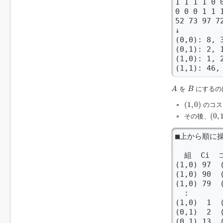
1 1 1 1 0 
0 0 0 1 1 
52 73 97 7
↓

(0,0): 8, 3
(0,1): 2, 1
(1,0): 1, 
(1,1): 46,
A
B
を
にするの
A
B
(
1
,
0
)
(
1
,
0
)
のコス
(
0
,
1
(
0
,
その後、
■上から順に操
  組  Ci  
(1,0) 97 
(1,0) 90 
(1,0) 79 
  :

(1,0)  1 
(0,1)  2 
(0,1) 13 