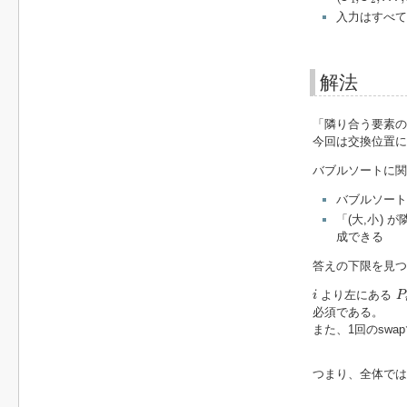
入力はすべて
解法
「隣り合う要素の
今回は交換位置
バブルソートに関
バブルソート
「(大,小)
成できる
答えの下限を見つ
i
P
より左にある
i
P
必須である。
また、1回のswa
つまり、全体で