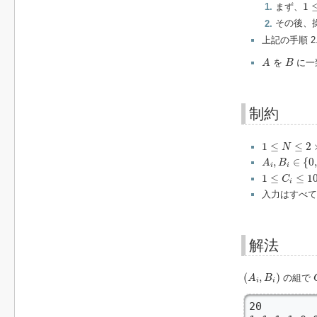
1
≤
i
1
まず、
その後、
上記の手順 
A
B
を
に一
A
B
制約
1
≤
N
≤
2
×
10
5
1
≤
≤
2
N
A
i
,
B
i
∈
{
0
,
1
}
,
∈
{
0
A
B
i
i
1
≤
C
i
≤
10
6
1
≤
≤
1
C
i
入力はすべて
解法
(
A
i
,
B
i
)
(
,
)
の組で
A
B
i
i
20
