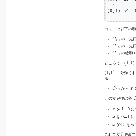
  :

(0,1) 54 
         
コストは以下の和
G
0
,
1
の、先
G
0
,
1
G
1
,
0
の、先
G
1
,
0
G
1
,
1
の総和 
G
1
,
1
(
1
,
1
)
(
1
,
1
)
ところで、
(
1
,
1
)
(
1
,
1
)
に分類さ
る。
G
1
,
1
x
から
G
x
1
,
1
この変更後の各
x
を 1→0 
x
x
を 0→1 
x
x
が0になっ
x
これで差分更新で