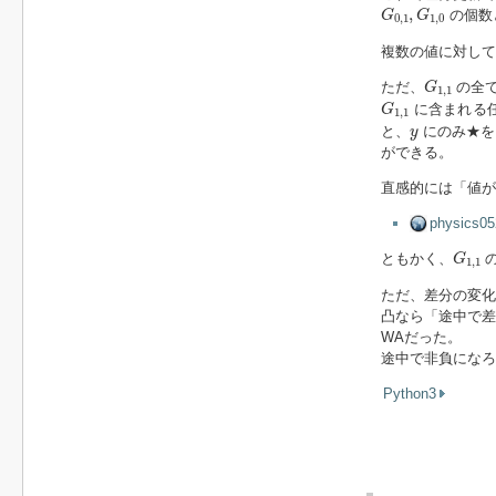
G
0
,
1
,
G
1
,
0
,
の個数と
G
G
0
,
1
1
,
0
複数の値に対して
G
1
,
1
ただ、
の全て
G
1
,
1
G
1
,
1
に含まれる
G
1
,
1
y
と、
にのみ★を
y
ができる。
直感的には「値が
physic
G
1
,
1
ともかく、
の
G
1
,
1
ただ、差分の変化
凸なら「途中で差
WAだった。
途中で非負になろ
Python3