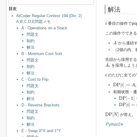
解法
目次
AtCoder Regular Contest 194 (Div. 2)
i
A,B,C,D,E問題メモ
番目の操作でpo
i
A - Operations on a Stack
この操作ででき
問題文
A
制約
から連続す
A
解法
（2個の内、
B - Minimum Cost Sort
先頭から採用する
問題文
A
i
を採用しよう
A
制約
i
i
解法
のたびに全ての“
i
C - Cost to Flip
D
P
[
i
]
:=
A
i
D
P
[
]
:
=
i
A
問題文
i
初期状態・遷
制約
D
P
[
−
1
]
=
D
P
[
−
1
]
解法
D
P
[
i
]
=
m
D
P
[
]
=
D - Reverse Brackets
i
問題文
D
P
[
N
]
D
P
[
]
が答え。
N
制約
解法
Python3
E - Swap 0^X and 1^Y