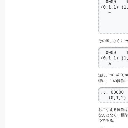
  0000    
(0,1,1) (1
   ~      
          
          
          
その際、さらに
  0000    
(0,1,1) (1
   a      
m
i
≠
0
,
m
i
+
≠
0
,
逆に、
m
i
特に、この操作に
... 00000 
   (0,1,2)
おこなえる操作は
なんとなく、標準
つである。