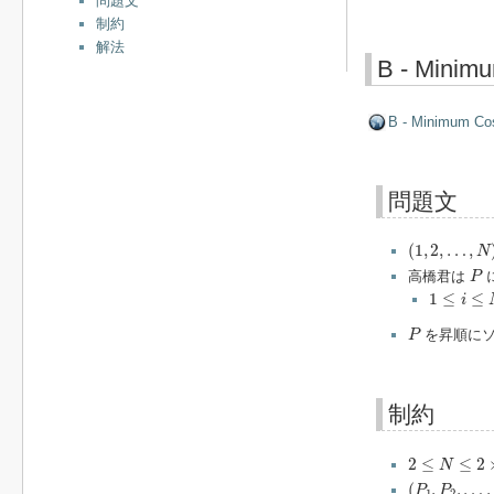
問題文
制約
解法
B - Minimu
B - Minimum Cos
問題文
(
1
,
2
,
…
,
N
)
(
1
,
2
,
…
,
N
P
高橋君は
P
1
≤
i
≤
N
−
1
1
≤
≤
i
P
を昇順にソ
P
制約
2
≤
N
≤
2
×
10
5
2
≤
≤
2
N
(
P
1
,
P
2
,
…
,
P
(
,
,
…
,
P
P
1
2