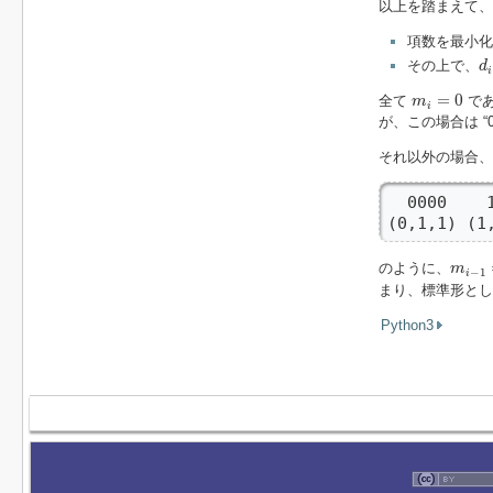
以上を踏まえて、
項数を最小化
d
i
その上で、
d
i
m
i
=
0
=
0
全て
であ
m
i
が、この場合は “00
それ以外の場合、
  0000    
(0,1,1) (1
m
i
−
1
のように、
m
−
1
i
まり、標準形とし
Python3