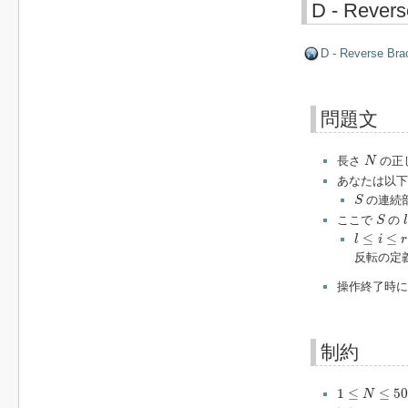
D - Revers
D - Reverse Bra
問題文
N
長さ
の正
N
あなたは以下
S
の連続
S
S
l
ここで
の
S
l
l
≤
i
≤
r
≤
≤
l
i
r
反転の定
操作終了時
制約
1
≤
N
≤
5000
1
≤
≤
50
N
|
S
|
=
N