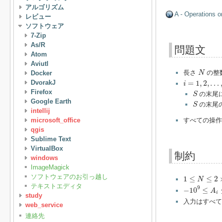
アルゴリズム
A - Operations o
レビュー
ソフトウェア
7-Zip
As/R
問題文
Atom
Aviutl
N
長さ
の整
Docker
N
i
=
1
,
2
,
…
,
N
DvorakJ
=
1
,
2
,
…
i
S
Firefox
の末尾
S
S
Google Earth
の末尾
S
intellij
microsoft_office
すべての操作
qgis
Sublime Text
VirtualBox
制約
windows
ImageMagick
1
≤
N
≤
2
×
10
5
ソフトウェアのお引っ越し
1
≤
≤
2
N
−
10
9
≤
A
i
≤
10
テキストエディタ
9
−
10
≤
A
i
study
入力はすべて
web_service
連絡先