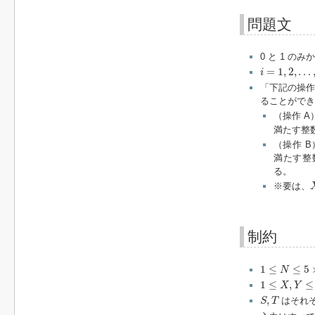
問題文
0 と 1 の
i
=
1
,
2
,
…
,
N
=
1
,
2
,
…
i
「下記の操作
ることができ
（操作 A
満たす整
（操作 B
満たす整
る。
※要は、
制約
1
≤
N
≤
5
×
10
5
1
≤
≤
5
N
1
≤
X
,
Y
≤
N
1
≤
,
≤
X
Y
S
,
T
,
はそれぞ
S
T