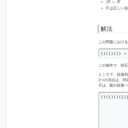
|
|
=
S
N
S
は正しい括
S
解法
この問題における
()(()()) →
この操作で、対応する
ところで、括弧列
1つの頂点は、対応す
子は、親の括弧ペ
()(()()((
          
           
          
           
          