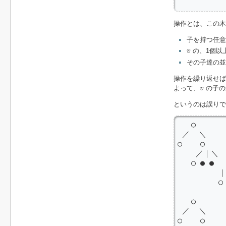
          
操作とは、この木
子を持つ任
v
の、1個以
v
その子達の並
操作を繰り返せば
v
よって、
の子の
v
というのは誤りで
   ○       
 ／  ＼   
○    ○   
    ／｜＼  
   ○ ● ●   
         ｜
         ○ 
   ○       
 ／  ＼   
○    ○  