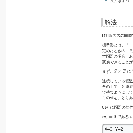
入力はすべて
解法
D問題の木の同型
標準形とは、「一
定めたときの、最
本問題の場合、お
変換できることが
S
T
まず、
と
に含
S
T
連続している個数
その上で、各連
で持つようにして
この列を、とりあ
01列に問題の操
m
i
=
0
i
=
0
である
m
i
i
X=3 Y=2
