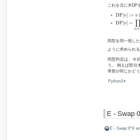
これを元に木DP
D
P
[
v
]
:=
v
D
P
[
]
:
=
v
v
D
P
[
v
]
=
∏
u
∈
D
P
[
]
=
v
∈
u
同型を同一視した
ように求められる
同型判定は、今
う。 例えば部分
準形が同じかどう
Python3
E - Swap 
E - Swap 0^X a