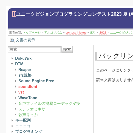
[[
ユニークビジョンプログラミングコンテスト2023 夏 (AtCoder
現在位置:
トップページ
»
アルゴリズム
»
contest_history
»
索引
»
2023
»
ユニークビジョンプログ
文書の表示
検索
バックリ
DokuWiki
DTM
Reaper
このページにリンク
sfz規格
該当文書はありませ
Sound Engine Free
soundfont
vst
WaveTone
音声ファイルの簡易コーデック変換
ステレオミキサー
歌声りっぷ
キー配列
ニコニコ
プログラミング