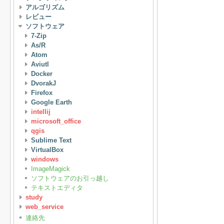
アルゴリズム
レビュー
ソフトウェア
7-Zip
As/R
Atom
Aviutl
Docker
DvorakJ
Firefox
Google Earth
intellij
microsoft_office
qgis
Sublime Text
VirtualBox
windows
ImageMagick
ソフトウェアのお引っ越し
テキストエディタ
study
web_service
連絡先