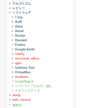
アルゴリズム
レビュー
ソフトウェア
7-Zip
As/R
Atom
Aviutl
Docker
DvorakJ
Firefox
Google Earth
intellij
microsoft_office
qgis
Sublime Text
VirtualBox
windows
ImageMagick
ソフトウェアのお引っ越し
テキストエディタ
study
web_service
連絡先