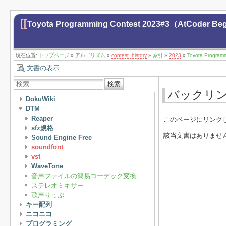
[[
Toyota Programming Contest 2023#3（AtCoder
現在位置:
トップページ
»
アルゴリズム
»
contest_history
»
索引
»
2023
»
Toyota Progra
文書の表示
検索
バックリ
DokuWiki
DTM
Reaper
このページにリンク
sfz規格
該当文書はありませ
Sound Engine Free
soundfont
vst
WaveTone
音声ファイルの簡易コーデック変換
ステレオミキサー
歌声りっぷ
キー配列
ニコニコ
プログラミング