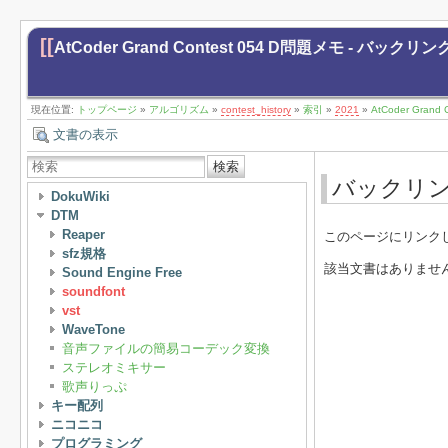
[[
AtCoder Grand Contest 054 D問題メモ - バックリン
現在位置:
トップページ
»
アルゴリズム
»
contest_history
»
索引
»
2021
»
AtCoder Grand
文書の表示
検索
バックリ
DokuWiki
DTM
Reaper
このページにリンク
sfz規格
該当文書はありませ
Sound Engine Free
soundfont
vst
WaveTone
音声ファイルの簡易コーデック変換
ステレオミキサー
歌声りっぷ
キー配列
ニコニコ
プログラミング