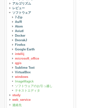
アルゴリズム
レビュー
ソフトウェア
7-Zip
As/R
Atom
Aviutl
Docker
DvorakJ
Firefox
Google Earth
intellij
microsoft_office
qgis
Sublime Text
VirtualBox
windows
ImageMagick
ソフトウェアのお引っ越し
テキストエディタ
study
web_service
連絡先