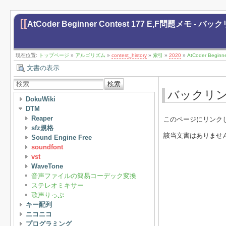
[[
AtCoder Beginner Contest 177 E,F問題メモ - バ
現在位置:
トップページ
»
アルゴリズム
»
contest_history
»
索引
»
2020
»
AtCoder Begin
文書の表示
検索
バックリ
DokuWiki
DTM
Reaper
このページにリンク
sfz規格
該当文書はありませ
Sound Engine Free
soundfont
vst
WaveTone
音声ファイルの簡易コーデック変換
ステレオミキサー
歌声りっぷ
キー配列
ニコニコ
プログラミング