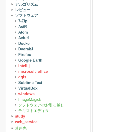
アルゴリズム
レビュー
ソフトウェア
7-Zip
As/R
Atom
Aviutl
Docker
DvorakJ
Firefox
Google Earth
intellij
microsoft_office
qgis
Sublime Text
VirtualBox
windows
ImageMagick
ソフトウェアのお引っ越し
テキストエディタ
study
web_service
連絡先