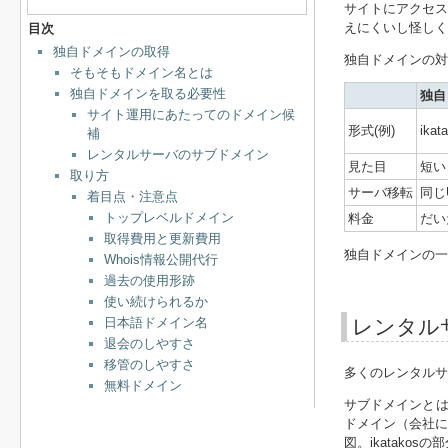
サイトにアクセス
えにくいし怪しく
目次
独自ドメインの取得
独自ドメインの対
そもそもドメイン名とは
独自ドメインを取る必要性
独自
サイト運用にあたってのドメイン候
形式(例)
ikat
補
レンタルサーバのサブドメイン
見た目
短い
取り方
サーバ移転
同じ
着目点・注意点
トップレベルドメイン
料金
だい
取得費用と更新費用
独自ドメインの一
Whois情報公開代行
過去の使用形跡
使い続けられるか
日本語ドメイン名
レンタル
退会のしやすさ
移管のしやすさ
多くのレンタルサ
無料ドメイン
サブドメインとは、た
ドメイン（会社に
図。ikatak