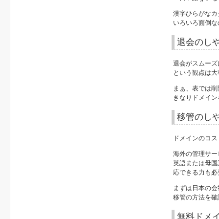
漢字ひらがなカ
いろいろ面倒な
退会のし
退会がスムーズ
という観点は大
まぁ、表では削
きなりドメイン
移管のし
ドメインのコス
海外の管理サー
英語または母国
応できる力も必
まずは日本の会
移管の方法を確
無料ドメ