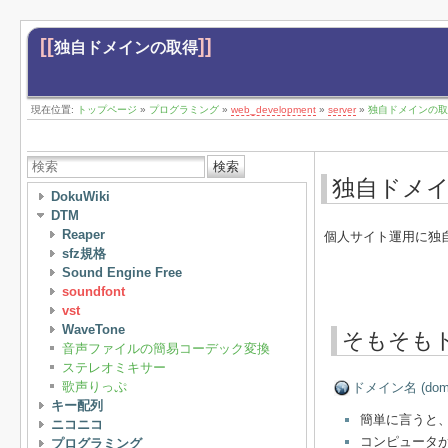
[[
]]
独自ドメインの取得
現在位置:
トップページ
»
プログラミング
»
web_development
»
server
»
独自ドメインの取
検索
独自ドメ
DokuWiki
DTM
Reaper
個人サイト運用に独
sfz規格
Sound Engine Free
soundfont
vst
WaveTone
そもそも
音声ファイルの簡易コーデック変換
ステレオミキサー
歌声りっぷ
ドメイン名 (d
キー配列
簡単に言うと
ニコニコ
コンピュータが
プログラミング