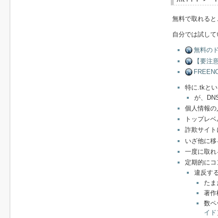
無料で取れるとこ
自分では試して
無料のドメ
【要注意
FREEN
特に.tk
が、D
個人情報の
トップレベ
詐欺サイト
いざ他に移
一度に取れ
定期的にコ
違反す
たま
著作
数ペ
イド