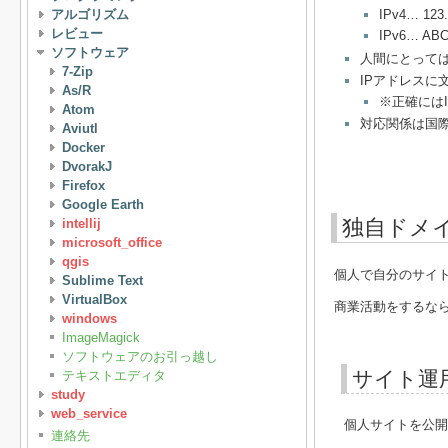
アルゴリズム
IPv4… 12
レビュー
IPv6… AB
ソフトウェア
人間にとっては
7-Zip
IPアドレスに
As/R
※正確には
Atom
対応関係は国
Aviutl
Docker
DvorakJ
Firefox
Google Earth
独自ドメ
intellij
microsoft_office
qgis
個人で自分のサイト
Sublime Text
VirtualBox
商業活動をするな
windows
ImageMagick
ソフトウェアのお引っ越し
サイト運
テキストエディタ
study
web_service
個人サイトを公開
連絡先