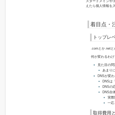
スタードメインや
えたら個人情報を
着目点・
トップレ
.comとか.
何が変わるわけ
見た目の問
あまり
DNSが変わ
DNS
DNS
DNS
実際
一応
取得費用