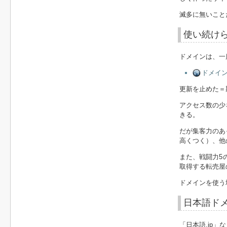
滅多に無いこと
使い続け
ドメインは、一
ドメイン
更新を止めた＝
アクセス数の少
きる。
だが集客力のあ
高くつく）、他
また、戦闘力5
取得する転売屋
ドメインを使う
日本語ド
「日本語.jp