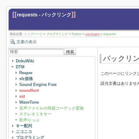
[[
]]
requests - バックリンク
現在位置:
トップページ
»
プログラミング
»
Python
»
packages
»
requests
文書の表示
検索
バックリ
DokuWiki
DTM
Reaper
このページにリンク
sfz規格
該当文書はありませ
Sound Engine Free
soundfont
vst
WaveTone
音声ファイルの簡易コーデック変換
ステレオミキサー
歌声りっぷ
キー配列
ニコニコ
プログラミング