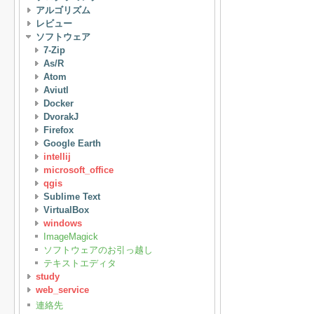
アルゴリズム
レビュー
ソフトウェア
7-Zip
As/R
Atom
Aviutl
Docker
DvorakJ
Firefox
Google Earth
intellij
microsoft_office
qgis
Sublime Text
VirtualBox
windows
ImageMagick
ソフトウェアのお引っ越し
テキストエディタ
study
web_service
連絡先