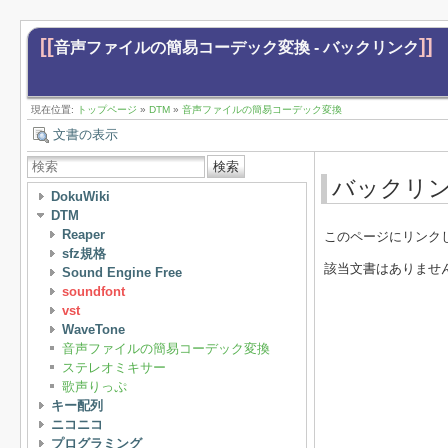
[[
]]
音声ファイルの簡易コーデック変換 - バックリンク
現在位置:
トップページ
»
DTM
»
音声ファイルの簡易コーデック変換
文書の表示
検索
バックリ
DokuWiki
DTM
Reaper
このページにリンク
sfz規格
該当文書はありませ
Sound Engine Free
soundfont
vst
WaveTone
音声ファイルの簡易コーデック変換
ステレオミキサー
歌声りっぷ
キー配列
ニコニコ
プログラミング