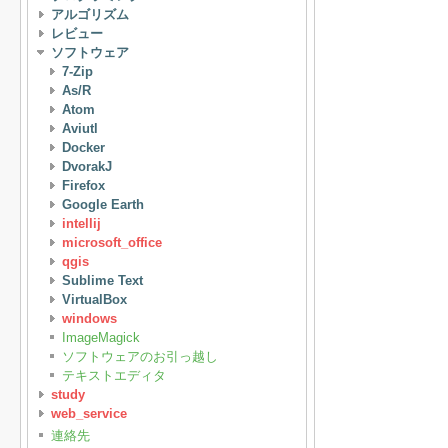
アルゴリズム
レビュー
ソフトウェア
7-Zip
As/R
Atom
Aviutl
Docker
DvorakJ
Firefox
Google Earth
intellij
microsoft_office
qgis
Sublime Text
VirtualBox
windows
ImageMagick
ソフトウェアのお引っ越し
テキストエディタ
study
web_service
連絡先