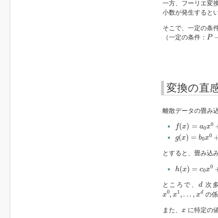
一方、フーリエ変
小数が発生すると
そこで、一定の条
P
−
（一定の条件：
P
変換の直
離散データの畳み
f
(
x
)
=
a
0
x
0
+
a
1
0
(
)
=
f
x
a
x
0
g
(
x
)
=
b
0
x
0
+
b
0
(
)
=
g
x
b
x
0
とすると、畳み込
h
(
x
)
=
c
0
x
0
+
c
0
(
)
=
h
x
c
x
0
d
ところで、
次
d
x
0
,
x
1
,
.
.
.
,
x
d
0
1
,
,
.
.
.
,
d
の係
x
x
x
x
また、
に特定の値
x