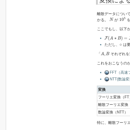
変換によ
離散データについ
10
5
N
5
10
かる。
が
を
N
ここでもし、以下
F
(
A
∗
B
)
=
F
(
A
(
∗
)
=
F
A
B
∘
∘
ただし、
は要
A
,
B
,
「
それぞれを
A
B
これをおこなうの
FFT（高速
NTT(数論変換
変換
フーリエ変換（FT
離散フーリエ変換（
数論変換（NTT）
特に、離散フーリエ