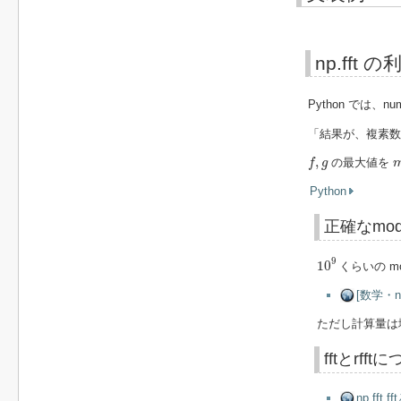
np.fft の
Python では、
「結果が、複素数の型
f
,
g
,
の最大値を
f
g
Python
正確なmo
10
9
9
10
くらいの m
[数学・n
ただし計算量は
fftとrfft
np.fft.ff