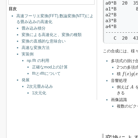
a0*B  20  35
a1*B       8
目次
a2*B        
高速フーリエ変換(FFT),数論変換(NTT)によ
a3*B        
る畳み込みの高速化
a4*B        
畳み込み積分
----------
変換による高速化と、変換の種類
   C  20  4
変換の直感的な意味合い
高速な変換方法
この合成には、様
実装例
np.fft の利用
多項式の掛け
正確なmod上の計算
2つの多項
f
(
x
)
g
(
x
)
(
)
(
fftとrfftについて
積
f
x
g
x
発展
音響処理
A
2次元畳み込み
例えば
A
1次元化
きる
画像認識
複数のピク