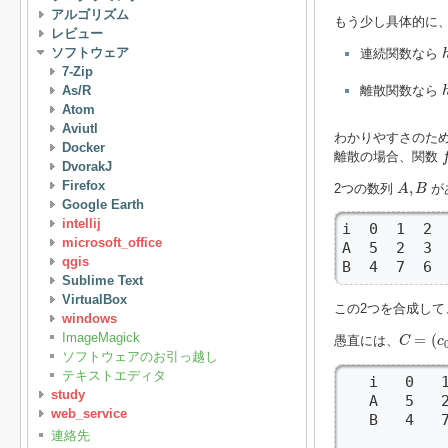
アルゴリズム
もう少し具体的に、
レビュー
ソフトウェア
連続関数なら
7-Zip
As/R
離散関数なら
Atom
Aviutl
わかりやすさのた
Docker
f
離散の場合、関数
DvorakJ
A
,
B
Firefox
,
2つの数列
が
A
B
Google Earth
intellij
i  0  1  2  
microsoft_office
A  5  2  3  
qgis
B  4  7  6 
Sublime Text
VirtualBox
この2つを合成して
windows
C
=
(
c
0
,
ImageMagick
=
(
愚直には、
C
c
ソフトウェアのお引っ越し
テキストエディタ
   i   0   1
study
   A   5   2
web_service
   B   4   7
連絡先