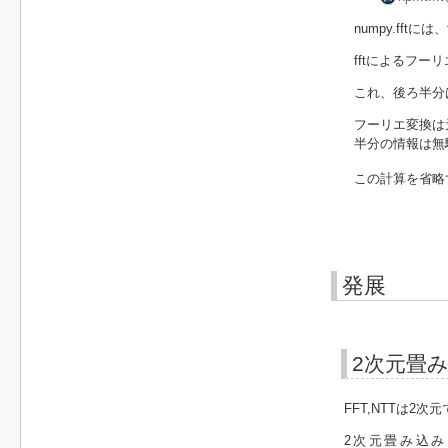
numpy.fftに
fftによるフー
これ、後ろ半分
フーリエ変換は
半分の情報は無
この計算を省略す
発展
2次元畳
FFT,NTTは2
2次元畳み込