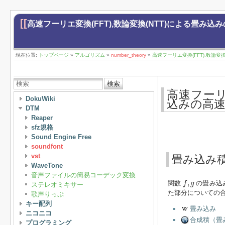
[[
高速フーリエ変換(FFT),数論変換(NTT)による畳み込
現在位置:
トップページ
»
アルゴリズム
»
number_theory
»
高速フーリエ変換(FFT),数論変
検索
高速フーリ
DokuWiki
込みの高
DTM
Reaper
sfz規格
Sound Engine Free
soundfont
vst
畳み込み
WaveTone
音声ファイルの簡易コーデック変換
f
,
g
,
関数
の畳み込
f
g
ステレオミキサー
た部分についての
歌声りっぷ
キー配列
畳み込み
ニコニコ
合成積（畳
プログラミング