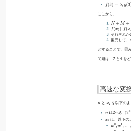
f
(
3
)
=
5
,
g
(
3
)
=
−
(
3
)
=
5
,
(
3
f
g
ここから、
N
+
M
+
1
+
+
N
M
f
(
x
0
)
,
f
(
x
1
)
,
(
)
,
(
f
x
f
x
0
それぞれか
復元して、
とすることで、畳
問題は、2.と4.
高速な変
n
x
i
と
を以下のよ
n
x
i
2
k
n
k
2
は2べき（
n
x
i
は、以下の
x
i
w
0
,
w
1
,
.
.
.
,
0
1
,
,
.
.
.
w
w
w
n
=
1
n