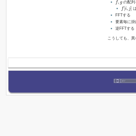
,
の配列
f
g
f
[
i
,
j
]
[
,
]
f
i
j
FFTする
要素毎に掛
逆FFTする
こうしても、異