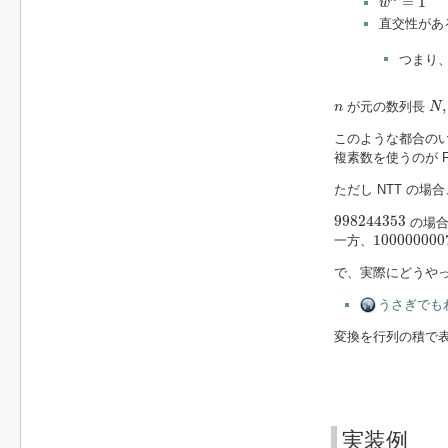
=
1
w
直交性があ
つまり
N
,
n
,
が元の数列長
n
N
このような都合の
複素数を使うのが F
ただし NTT の場
998244353
998244353
の場合
100000000
100000000
一方、
で、実際にどうや
うさぎでもわ
変換を行列の積で
実装例