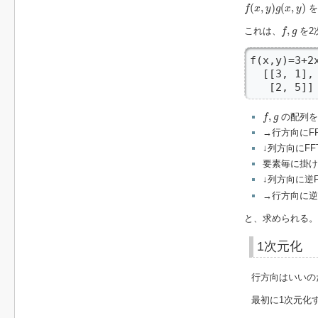
f
(
x
,
y
)
g
(
x
,
y
)
(
,
)
(
,
)
を
f
x
y
g
x
y
f
,
g
,
これは、
を2
f
g
f(x,y)=3+2
  [[3, 1]
   [2, 5]]
f
,
g
,
の配列を
f
g
→行方向にF
↓列方向にFF
要素毎に掛け
↓列方向に逆F
→行方向に逆
と、求められる。
1次元化
行方向はいいの
最初に1次元化
f
,
g