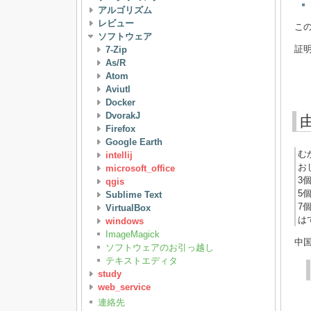
アルゴリズム
レビュー
こ
ソフトウェア
証明
7-Zip
As/R
Atom
Aviutl
Docker
DvorakJ
Firefox
Google Earth
む
intellij
お
microsoft_office
3
qgis
5
Sublime Text
7
VirtualBox
は
windows
ImageMagick
中
ソフトウェアのお引っ越し
テキストエディタ
study
web_service
連絡先