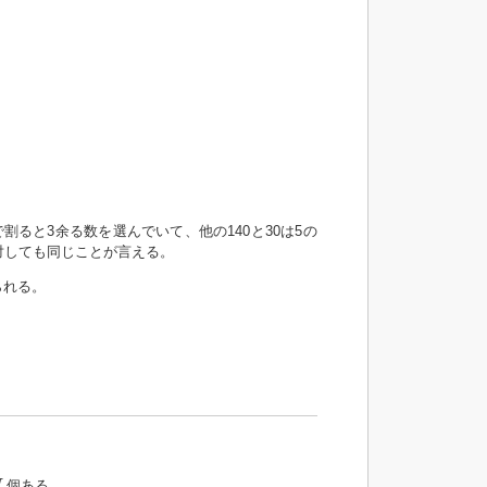
。
で割ると3余る数を選んでいて、他の140と30は5の
に対しても同じことが言える。
られる。
個ある
N