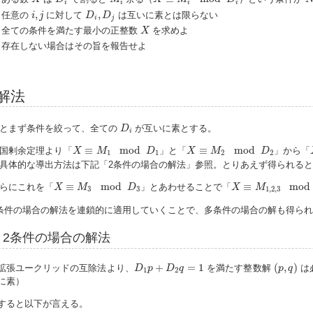
i
i
i
i
i
,
j
D
i
,
D
j
,
,
任意の
に対して
は互いに素とは限らない
i
j
D
D
i
j
X
全ての条件を満たす最小の正整数
を求めよ
X
存在しない場合はその旨を報告せよ
解法
D
i
とまず条件を絞って、全ての
が互いに素とする。
D
i
X
≡
M
1
mod
D
1
X
≡
M
2
mod
D
2
≡
mod
≡
mod
国剰余定理より「
」と「
」から「
X
M
D
X
M
D
1
1
2
2
具体的な導出方法は下記「2条件の場合の解法」参照。とりあえず得られる
X
≡
M
3
mod
D
3
X
≡
M
1
,
2
,
3
mod
D
1
≡
mod
≡
mod
らにこれを「
」とあわせることで「
X
M
D
X
M
3
3
1
,
2
,
3
条件の場合の解法を連鎖的に適用していくことで、多条件の場合の解も得られ
2条件の場合の解法
(
p
,
q
)
D
1
p
+
D
2
q
=
1
+
=
1
(
,
)
拡張ユークリッドの互除法より、
を満たす整数解
は
D
p
D
q
p
q
1
2
に素）
すると以下が言える。