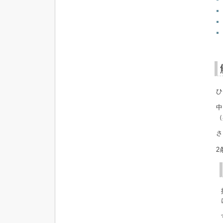
ひ
中
（
さ
2