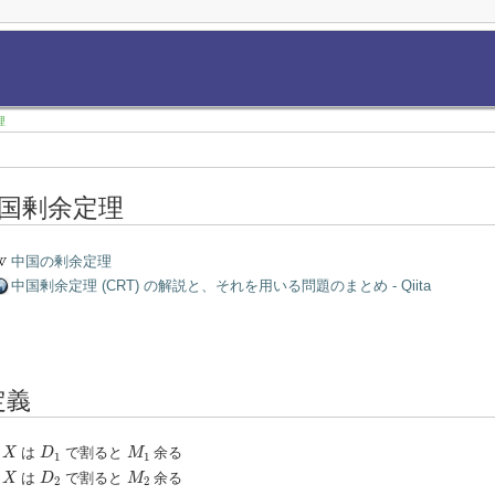
理
国剰余定理
中国の剰余定理
中国剰余定理 (CRT) の解説と、それを用いる問題のまとめ - Qiita
定義
X
D
1
M
1
は
で割ると
余る
X
D
M
1
1
X
D
2
M
2
は
で割ると
余る
X
D
M
2
2
D
1
D
2