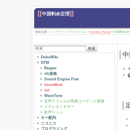
[[
]]
中国剰余定理
現在位置:
トップページ
»
アルゴリズム
»
number_theory
»
中国剰余定
検索
中
DokuWiki
DTM
Reaper
sfz規格
Sound Engine Free
soundfont
vst
WaveTone
音声ファイルの簡易コーデック変換
ステレオミキサー
歌声りっぷ
キー配列
ニコニコ
プログラミング