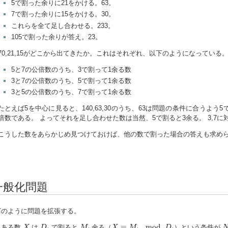
5で割った余りに21をかける。63。
7で割った余りに15をかける。30。
これらを全て足し合わせる。233。
105で割った余りが答え。23。
70,21,15がどこから出てきたか。これはそれぞれ、以下のようになっている
5と7の公倍数のうち、3で割って1余る数
3と7の公倍数のうち、5で割って1余る数
3と5の公倍数のうち、7で割って1余る数
たとえば5を中心に見ると、140,63,30のうち、63は問題の条件に合うよう5
倍数である。 よってそれを足し合わせた数は当然、5で割ると3余る。 3,7
こうした数をあらかじめ見つけておけば、他の数で割った場合の答えも求め
一般化問題
下のように問題を拡張する。
X
D
i
M
i
X
≡
M
i
mod
D
i
N
≡
mod
ある数
は
で割ると
余る（
）という条件が
X
D
M
X
M
D