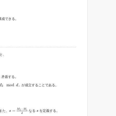
構成できる。
と、
、矛盾する。
2
mod
d
mod
」が成立することである。
M
d
2
s
=
M
2
−
M
1
d
−
M
M
s
=
2
1
また、
なる
を定義する。
s
s
d