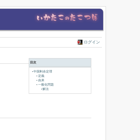
ログイン
目次
中国剰余定理
定義
由来
一般化問題
解法