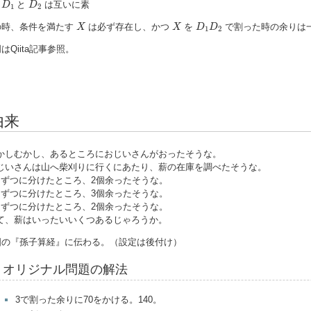
と
は互いに素
D
D
1
2
X
X
D
1
D
2
の時、条件を満たす
は必ず存在し、かつ
を
で割った時の余りは
X
X
D
D
1
2
はQiita記事参照。
由来
かしむかし、あるところにおじいさんがおったそうな。
じいさんは山へ柴刈りに行くにあたり、薪の在庫を調べたそうな。
個ずつに分けたところ、2個余ったそうな。
個ずつに分けたところ、3個余ったそうな。
個ずつに分けたところ、2個余ったそうな。
て、薪はいったいいくつあるじゃろうか。
国の『孫子算経』に伝わる。（設定は後付け）
オリジナル問題の解法
3で割った余りに70をかける。140。