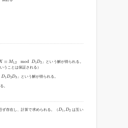
X
≡
M
1
,
2
mod
D
1
D
2
≡
mod
」という解が得られる。
X
M
D
D
1
,
2
1
2
ということは保証される）
D
2
D
3
」という解が得られる。
D
D
D
1
2
3
る。
D
1
,
D
2
,
必ず存在し、計算で求められる。（
は互い
D
D
1
2