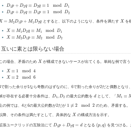
D
1
p
+
D
2
q
≡
D
2
q
≡
1
mod
D
1
+
≡
≡
1
mod
D
p
D
q
D
q
D
1
2
2
1
D
1
p
+
D
2
q
≡
D
1
p
≡
1
mod
D
2
+
≡
≡
1
mod
D
p
D
q
D
p
D
1
2
1
2
X
=
M
2
D
1
p
+
M
1
D
2
q
X
=
+
とすると、以下のようになり、条件を満たす
を
X
M
D
p
M
D
q
X
2
1
1
2
X
≡
M
1
D
2
q
≡
M
1
mod
D
1
≡
≡
mod
X
M
D
q
M
D
1
2
1
1
X
≡
M
2
D
1
p
≡
M
2
mod
D
2
≡
≡
mod
X
M
D
p
M
D
2
1
2
2
互いに素とは限らない場合
X
この場合、矛盾のため
が構成できないケースが出てくる。単純な例で言う
X
X
≡
1
mod
4
≡
1
mod
4
X
X
≡
2
mod
6
≡
2
mod
6
X
4で割った余りが1なら奇数のはずなのに、6で割った余りが2だと偶数となり
D
1
,
D
2
d
M
1
≡
M
,
≡
解が存在する必要十分条件は、
の最大公約数を
として、「
D
D
d
M
1
2
1
1
≢
2
mod
2
1
≢
2
mod
2
上の例では、4と6の最大公約数が2だが
のため、矛盾する。
X
以降、その条件は満たすとして、具体的な
の構成方法を示す。
X
(
p
,
q
)
D
1
p
+
D
2
q
=
d
+
=
(
,
)
拡張ユークリッドの互除法にて
となる
を見つける。
D
p
D
q
d
p
q
1
2