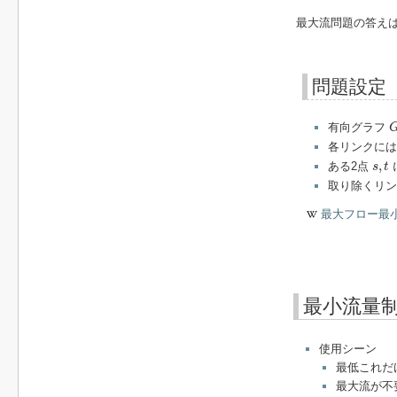
最大流問題の答え
問題設定
有向グラフ
各リンクには
s
,
t
,
ある2点
s
t
取り除くリン
最大フロー最
最小流量
使用シーン
最低これだ
最大流が不