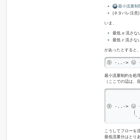
最小流量制
(ネタバレ注意
いま、
a
最低
流さな
a
c
最低
流さな
c
があったとすると
ⓢ -..-> ⓤ 
最小流量制約を処
（ここでの辺は、
            
            
ⓢ -..-> ⓤ -
         ｜ 
          `
こうしてフローを
最低流量分はとり