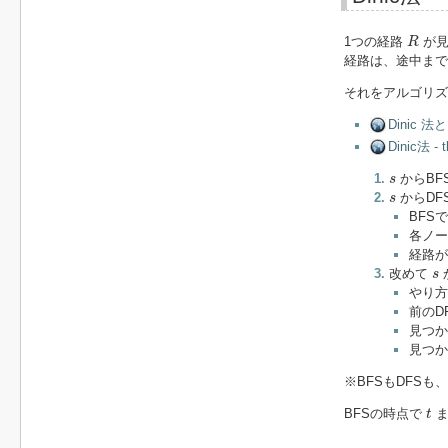
R
1つの経路
が
R
経路は、途中まで
それをアルゴリズ
Dinic 
Dinic法 - t
s
からBF
s
s
からDF
s
BFS
各ノー
経路が
s
改めて
s
やり方
前のD
見つか
見つか
※BFSもDFS
t
BFSの時点で
ま
t