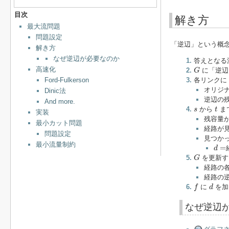
目次
解き方
最大流問題
問題設定
「逆辺」という概
解き方
なぜ逆辺が必要なのか
答えとなる
G
高速化
に「逆辺
G
Ford-Fulkerson
各リンクに
オリジ
Dinic法
逆辺の
And more.
t
s
から
ま
s
t
実装
残容量
最小カット問題
経路が
問題設定
見つか
d
=
最小流量制約
=
d
G
を更新す
G
経路の
経路の
f
d
に
を加
f
d
なぜ逆辺