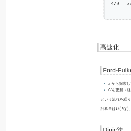
  4/0  
       
高速化
Ford-Fulk
s
から探索
s
G
を更新（経
G
という流れを繰り
O
(
E
f
)
(
)
計算量は
O
E
f
Dinic法