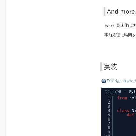
And more
もっと高速化は進
事前処理に時間を
実装
Dinic法 - tkw’s d
Dinic法 - Pyt
1
from
co
2
3
4
class
D
5
def
6
7
8
9