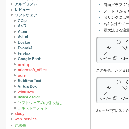
G
アルゴリズム
有向グラフ
G
t
レビュー
s
ノード
から
s
ソフトウェア
各リンクには
7-Zip
s
,
t
,
以外のノー
s
t
As/R
最大流せる流
Atom
Aviutl
       ① -9
Docker
  10↗    ＼6
DvorakJ
  ／       
Firefox
ｓ-4→ ③ -3→
Google Earth
intellij
microsoft_office
この場合、たとえば
qgis
Sublime Text
       ① -8
VirtualBox
  10↗    ＼2
windows
  ／      
ImageMagick
ｓ-2→ ③ -2→
ソフトウェアのお引っ越し
テキストエディタ
わかりやすい図と
study
web_service
連絡先