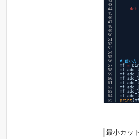
42
43
44
def
45
46
47
48
49
50
51
52
53
54
55
56
# 使い方
57
mf 
=
Di
58
mf.add_
59
mf.add_
60
mf.add_
61
mf.add_
62
mf.add_
63
mf.add_
64
mf.add_
65
print
(m
最小カッ