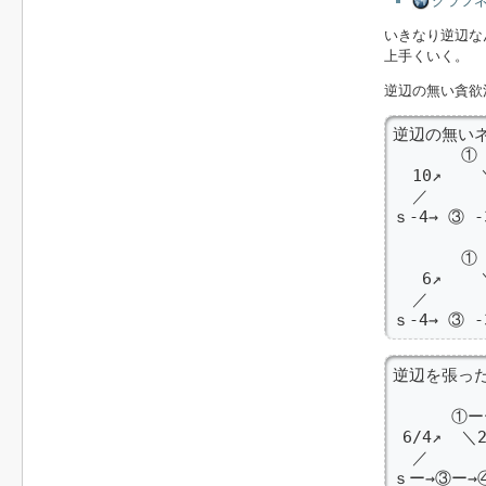
グラフ
いきなり逆辺な
上手くいく。
逆辺の無い貪欲
逆辺の無いネ
       
  10↗  
  ／    
ｓ-4→ ③ -
       
       ① 
   6↗  
  ／    
ｓ-4→ ③
逆辺を張った
          
      ①
 6/4↗  ＼2
  ／    
ｓー→③ー→