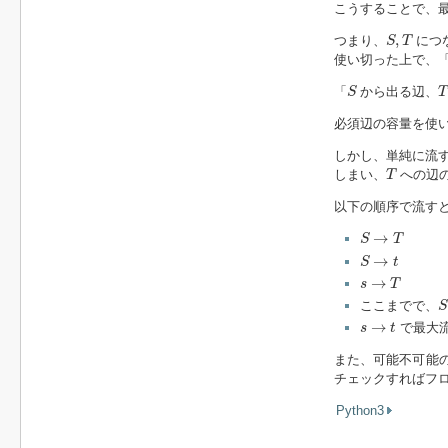
こうすることで、
S
,
T
,
つまり、
につ
S
T
使い切った上で、
S
T
「
から出る辺、
S
T
必須辺の容量を使
しかし、単純に流
T
しまい、
への辺
T
以下の順序で流す
S
→
T
→
S
T
S
→
t
→
S
t
s
→
T
→
s
T
S
ここまでで、
S
s
→
t
→
で最大
s
t
また、可能不可能
チェックすればフロ
Python3