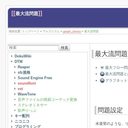
[[
]]
最大流問題
現在位置:
トップページ
»
アルゴリズム
»
graph_theory
»
最大流問題
検索
最大流問題
DokuWiki
DTM
Reaper
最大フロー問
sfz規格
最大流問題とは
Sound Engine Free
グラフネット
soundfont
vst
WaveTone
音声ファイルの簡易コーデック変換
ステレオミキサー
問題設定
歌声りっぷ
キー配列
ニコニコ
水道管のような、
プログラミング