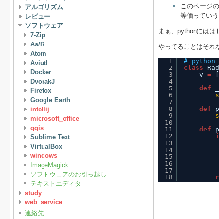
このページのi
アルゴリズム
等価っていう
レビュー
ソフトウェア
まぁ、pythonには
7-Zip
As/R
やってることはそれ
Atom
1
# python
Aviutl
2
class
Rad
Docker
3
v 
=
[
DvorakJ
4
5
def
_
Firefox
6
s
Google Earth
7
8
def
p
intellij
9
s
microsoft_office
10
qgis
11
def
p
12
i
Sublime Text
13
VirtualBox
14
windows
15
16
ImageMagick
17
ソフトウェアのお引っ越し
18
r
テキストエディタ
study
web_service
連絡先