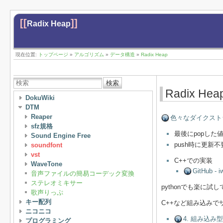
[[
]]
Radix Heap
現在位置:
トップページ
»
アルゴリズム
»
データ構造
»
Radix Heap
検索
Radix Hea
DokuWiki
DTM
Reaper
色々なダイクス
sfz規格
最後にpopした
Sound Engine Free
push時に更新
soundfont
vst
C++での実装
WaveTone
GitHub - i
音声ファイルの簡易コーデック変換
ステレオミキサー
pythonでも楽に
歌声りっぷ
キー配列
C++など組み込みでサ
ニコニコ
4. 組み込み型 
プログラミング