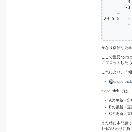
        -3 
        -3 
     →  -
20 5 5   - 
         - 
         - 
        
かなり複雑な更
ここで重要なの
(
(
にプロットした
これにより、「傾き
slope tr
slope tric
Aの更新（定
Bの更新（直
Cの更新（直
また特に本問題
1日の終わりに負