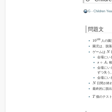
G - Children Yea
問題文
10
100
100
10
人の園
園児は、脱落
N
ゲームは
N
会場にい
s
+
A
i
+
枚
s
A
i
会場にい
ずつ失う
会場にい
N
日間が終
N
最終的に脱出
T
個のテスト
T