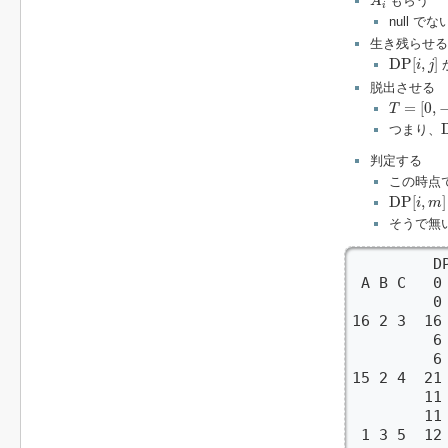
もらう
A
i
null でな
生き残らせる
D
P
[
i
,
j
]
D
P
[
,
]
i
j
脱出させる
T
=
[
0
,
−
C
i
=
[
0
,
T
つまり、
判定する
この時点
D
P
[
i
,
m
]
D
P
[
,
]
i
m
そうで無
         DP
 A B C   0 
         0 
16 2 3  16
         6
         
15 2 4  21 
        11 
        11 
 1 3 5  12 