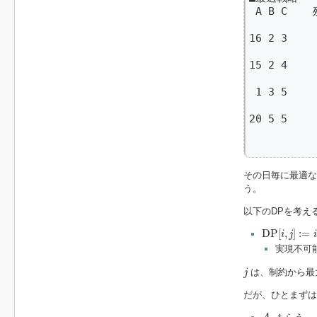
 A B C  
           
16 2 3   
         
15 2 4   
         
 1 3 5  
         
20 5 5   
         
        
その日毎に最適な
う。
以下のDPを考え
D
P
[
i
,
j
]
:=
i
D
P
[
,
]
:
=
i
j
i
実現不可
j
は、制約から最
j
だが、ひとまずは
A
i