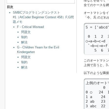
理などを使って
全てのケースを網
目次
SMBCプログラミングコンテスト
オートマトンをイ
S
i
#1（AtCoder Beginner Contest 458）F,G問
「今、
のどれ
S
i
題メモ
F - Critical Misread
S = ['abcd'
問題文
 0  1  2  3
制約
○→a→b→c→
解法
 `→b→c→e→f

G - Children Yearn for the Evil
    5  6  
Kindergarten
問題文
このオートマトン
制約
上例で言うと、3→
解法
以下のような隣
上例のオートマ
        0  
0 ○   24  1
1 a    24  
2 ab   23  
3 abc  22  