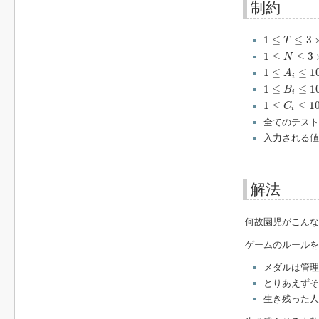
制約
1
≤
T
≤
3
×
10
5
1
≤
≤
3
T
1
≤
N
≤
3
×
10
5
1
≤
≤
3
N
1
≤
A
i
≤
10
6
1
≤
≤
1
A
i
1
≤
B
i
≤
10
6
1
≤
≤
1
B
i
1
≤
C
i
≤
10
6
1
≤
≤
1
C
i
全てのテス
入力される値
解法
何故園児がこんな
ゲームのルールを
メダルは管理
とりあえず
生き残った