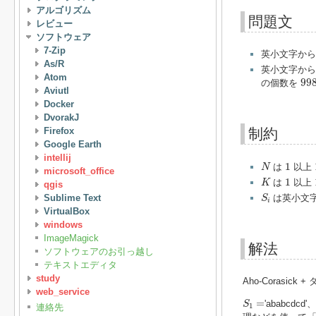
アルゴリズム
問題文
レビュー
ソフトウェア
7-Zip
英小文字か
As/R
英小文字か
Atom
99
99
の個数を
Aviutl
Docker
DvorakJ
Firefox
制約
Google Earth
intellij
N
1
1
は
以上
N
microsoft_office
K
1
1
は
以上
K
qgis
S
i
Sublime Text
は英小文
S
i
VirtualBox
windows
ImageMagick
解法
ソフトウェアのお引っ越し
テキストエディタ
study
Aho-Corasick
web_service
S
1
=
=
'ababcdcd'
S
1
連絡先