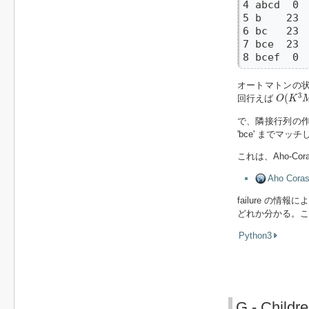
4 abcd  0  
5 b    23  
6 bc   23  
7 bce  23  
8 bcef  0 
オートマトンの
O
(
K
3
M
3
(
回行えば
O
K
で、隣接行列の作り方
'bce' までマ
これは、Aho-Cor
Aho Cor
failure 
どれか分かる。こ
Python3
G - Childre