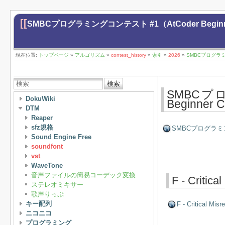
[[
SMBCプログラミングコンテスト #1（AtCoder Beginne
現在位置:
トップページ
»
アルゴリズム
»
contest_history
»
索引
»
2026
»
SMBCプログラミング
検索
SMBCプ
DokuWiki
Beginner
DTM
Reaper
sfz規格
SMBCプログラミングコ
Sound Engine Free
soundfont
vst
WaveTone
音声ファイルの簡易コーデック変換
F - Critica
ステレオミキサー
歌声りっぷ
キー配列
F - Critical Misr
ニコニコ
プログラミング