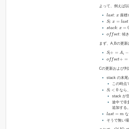
よって、例えば以
l
a
s
t
x
:
座標
l
a
s
t
x
S
l
x
=
l
a
s
t
=
:
S
x
l
a
s
t
l
x
=
0
s
t
a
c
k
=
:
s
t
a
c
k
x
o
f
f
s
e
t
: 
o
f
f
s
e
t
まず、A,Bの更
S
l
+
=
A
i
−
B
i
(
+
=
−
S
A
i
l
o
f
f
s
e
t
+
=
B
i
+
=
o
f
f
s
e
t
Cの更新および判
stack の末
この時点
S
l
<
0
<
0
なら、
S
l
stac
途中で非
追加する
l
a
s
t
=
m
=
な
l
a
s
t
m
そうで無い場
O
(
N
)