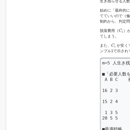
生き残らせる人
始めに「最終的
てていいので（倫
制約から、判定
C
i
脱落費用（
）
C
i
てしまう。
C
i
また、
が安く
C
i
ンプル1で示され
m=5 人生き
■「必要人数
 A B C  
           
16 2 3   
         
15 2 4   
         
 1 3 5   
20 5 5   
■最適戦略
