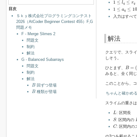
1
≤
l
q
≤
r
q
≤
N
1
≤
≤
l
r
q
q
1
≤
a
q
≤
10
9
目次
1
≤
≤
1
a
q
Ｓｋｙ株式会社プログラミングコンテスト
入力はすべて
2026（AtCoder Beginner Contest 455）F,G
問題メモ
F - Merge Slimes 2
解法
問題文
制約
クエリで、スライ
解法
しそう。
G - Balanced Subarrays
B
=
(
1
,
問題文
=
ひとまず、
B
制約
みると、全く同じ
解法
B
このことから、コ
回ずつ登場
B
B
種類が登場
B
ちゃんと確かめ
スライムの重さは
L
: 区間長
L
S
: 区間内の
S
C
: 区間内
C
の3つを載せるこ