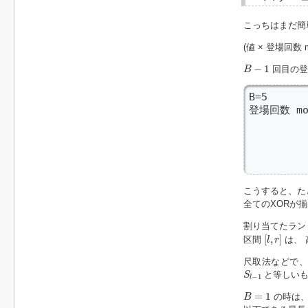
こっちはまだ簡単。
(値 × 登場回数
B
−
1
−
1
回目の登
B
B=5      
登場回数 mod
         
       
         
        
こうすると、た
全てのXORが
割り当てたラン
[
l
,
r
]
[
,
]
区間
は、
l
r
尺取法などで
S
l
−
1
と等しいも
S
−
1
l
B
=
1
=
1
の時は、
B