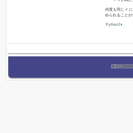
l
r
何度も同じ
に
r
められることが
Python3