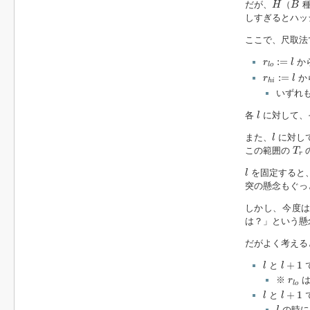
だが、
（
種
H
B
しすぎるとハッ
ここで、尺取法
r
l
o
:=
l
:
=
か
r
l
l
o
r
h
i
:=
l
:
=
か
r
l
h
i
いずれ
l
各
に対して、
l
l
また、
に対し
l
T
r
この範囲の
T
r
l
を固定すると
l
突の懸念もぐっ
しかし、今度
は？」という懸
だがよく考える
l
l
+
1
+
1
と
l
l
r
l
o
※
は
r
l
o
l
l
+
1
+
1
と
l
l
l
の時