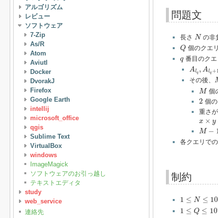
アルゴリズム
問題文
レビュー
ソフトウェア
N
7-Zip
長さ
の非
N
As/R
Q
個のクエリ
Q
Atom
q
番目のクエ
q
Aviutl
A
l
q
,
A
l
q
+
,
A
A
+
Docker
l
l
q
q
その後、
DvorakJ
M
Firefox
個
M
2
Google Earth
2
個の
intellij
重さ
microsoft_office
x
×
y
×
x
y
qgis
M
−
1
−
M
Sublime Text
各クエリで
VirtualBox
windows
ImageMagick
ソフトウェアのお引っ越し
制約
テキストエディタ
study
1
≤
N
≤
10
5
1
≤
≤
10
N
web_service
1
≤
Q
≤
10
5
1
≤
≤
10
Q
連絡先