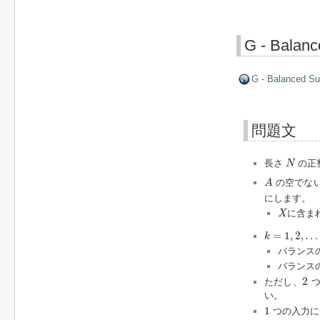
G - Balanc
G - Balanced Su
問題文
N
長さ
の正
N
A
の空でな
A
にします。
X
に含ま
X
k
=
1
,
2
,
…
,
K
=
1
,
2
,
…
k
バランス
バランス
2
2
ただし、
つ
い。
1
1
つの入力に