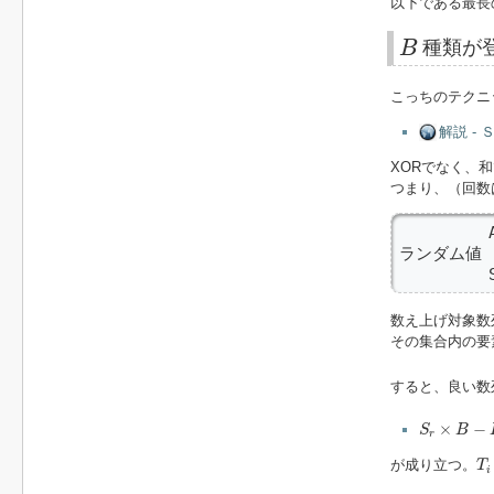
以下である最長
B
B
種類が
こっちのテクニ
解説 - 
XORでなく、
つまり、（回数
         
ランダム値  
         
数え上げ対象数
その集合内の要
すると、良い数
S
r
×
B
−
H
×
r
×
−
S
B
r
T
i
が成り立つ。
T
i
H
B