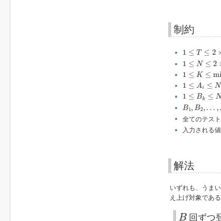
制約
1
≤
T
≤
2
×
10
5
1
≤
≤
2
T
1
≤
N
≤
2
×
10
5
1
≤
≤
2
N
1
≤
K
≤
min
(
N
,
1
≤
≤
m
K
1
≤
A
i
≤
N
1
≤
≤
A
N
i
1
≤
B
k
≤
N
1
≤
≤
B
k
B
1
,
B
2
,
…
,
B
,
,
…
,
B
B
1
2
全てのテス
入力される値
解法
いずれも、うま
え上げ対象である
B
B
回ずつ