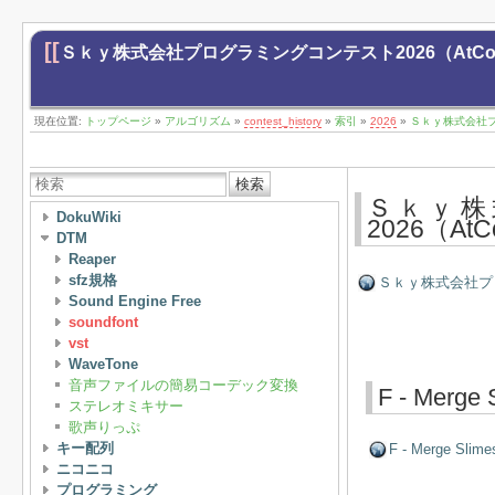
[[
Ｓｋｙ株式会社プログラミングコンテスト2026（AtCoder Be
現在位置:
トップページ
»
アルゴリズム
»
contest_history
»
索引
»
2026
»
Ｓｋｙ株式会社プログ
検索
Ｓｋｙ株
DokuWiki
2026（AtC
DTM
Reaper
sfz規格
Ｓｋｙ株式会社プログラ
Sound Engine Free
soundfont
vst
WaveTone
音声ファイルの簡易コーデック変換
F - Merge 
ステレオミキサー
歌声りっぷ
キー配列
F - Merge Slime
ニコニコ
プログラミング