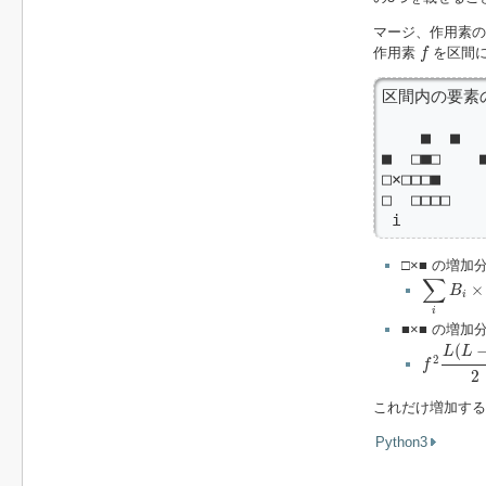
マージ、作用素の合成
f
作用素
を区間に
f
区間内の要素の
    ■  ■ 
■  □■□   
□×□□□■

□  □□□□

 i
□×■ の増加
∑
i
B
i
×
f
(
L
∑
×
B
i
i
■×■ の増加
f
2
L
(
L
−
1
)
(
L
L
2
f
2
これだけ増加する
Python3