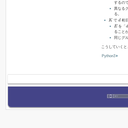
するの
異なる
る。
K
d
で
桁
K
d
E
を「
E
ること
同じグ
こうしていくと
Python3