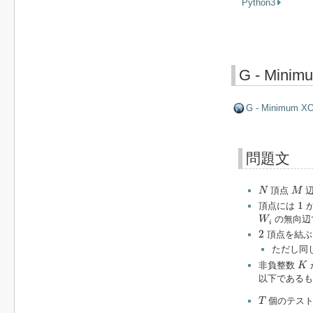
Python3
G - Minim
G - Minimum X
問題文
N
M
頂点
辺
N
M
1
1
頂点には
W
i
の無向辺
W
i
2
2
頂点を結ぶ
ただし同
K
非負整数
K
以下であるも
T
個のテスト
T