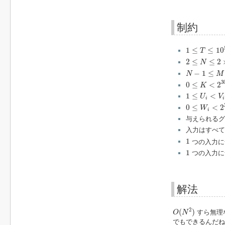
制約
1
≤
T
≤
10
5
1
≤
≤
10
T
2
≤
N
≤
2
×
10
5
2
≤
≤
2
N
N
−
1
≤
M
≤
2
×
−
1
≤
N
M
0
≤
K
<
2
30
3
0
≤
<
2
K
1
≤
U
i
<
V
i
≤
N
1
≤
<
U
V
i
i
0
≤
W
i
<
2
30
0
≤
<
2
W
i
与えられるグ
入力はすべて
1
1
つの入力に
1
1
つの入力に
解法
O
(
N
2
)
2
(
)
すら無理
O
N
でもできるんだね