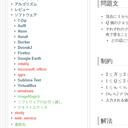
問題文
アルゴリズム
レビュー
1
ソフトウェア
1
頂点に
か
7-Zip
Q
個のクエ
Q
As/R
それぞれの
Atom
色で塗ること
Aviutl
どの辺に
Docker
DvorakJ
Firefox
Google Earth
制約
intellij
microsoft_office
2
≤
N
≤
2
×
10
5
2
≤
≤
2
qgis
N
1
≤
Q
≤
2
×
10
5
Sublime Text
1
≤
≤
2
Q
1
≤
u
i
<
v
i
≤
N
VirtualBox
1
≤
<
u
v
i
i
windows
(
u
i
,
v
i
)
≠
(
u
j
,
v
j
(
,
)
≠
(
u
v
i
i
ImageMagick
入力される値
ソフトウェアのお引っ越し
テキストエディタ
study
web_service
解法
連絡先