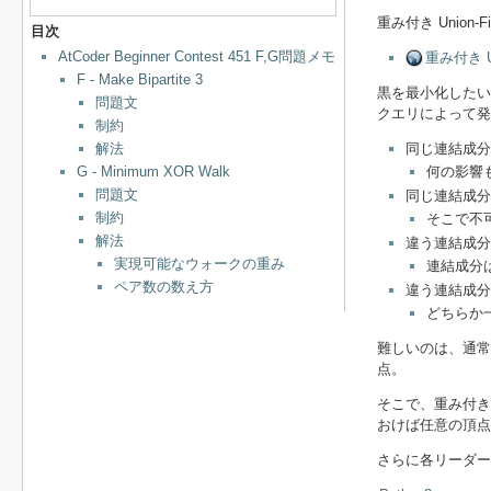
重み付き Union
目次
AtCoder Beginner Contest 451 F,G問題メモ
重み付き 
F - Make Bipartite 3
黒を最小化したい
問題文
クエリによって発
制約
同じ連結成分
解法
何の影響
G - Minimum XOR Walk
問題文
同じ連結成分
制約
そこで不可
解法
違う連結成分
実現可能なウォークの重み
連結成分
ペア数の数え方
違う連結成分
どちらか
難しいのは、通常の
点。
そこで、重み付き 
おけば任意の頂
さらに各リーダー