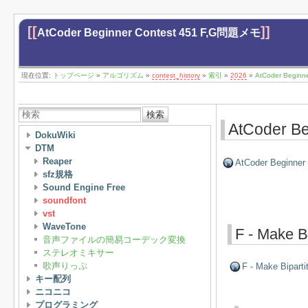
[[
]]
AtCoder Beginner Contest 451 F,G問題メモ
現在位置:
トップページ
»
アルゴリズム
»
contest_history
»
索引
»
2026
»
AtCoder Begin
検索
AtCoder B
DokuWiki
DTM
Reaper
AtCoder Beginner
sfz規格
Sound Engine Free
soundfont
vst
WaveTone
F - Make Bi
音声ファイルの簡易コーデック変換
ステレオミキサー
歌声りっぷ
F - Make Biparti
キー配列
ニコニコ
プログラミング