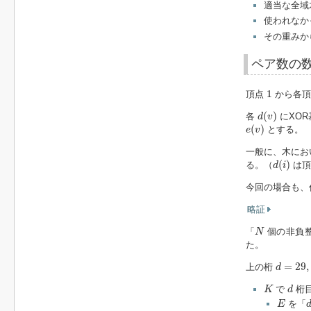
適当な全域
使われなか
その重みか
ペア数の
1
1
頂点
から各
d
(
v
)
(
)
各
にXO
d
v
e
(
v
)
(
)
とする。
e
v
一般に、木にお
d
(
i
)
(
)
る。（
は
d
i
今回の場合も、
略証
N
「
個の非負
N
た。
d
=
29
,
2
=
29
,
上の桁
d
K
d
で
桁
K
d
E
を「
E