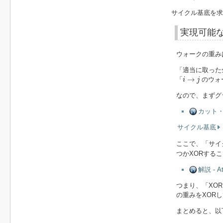
サイクル基底を求
実現可能
ウォークの重み
「適当に取った
i
→
j
→
「
のウォ
i
j
なので、まずグ
カット・サ
サイクル基底
ここで、「サイ
つかXORする
解説 - At
つまり、「XO
の重みをXOR
まとめると、以