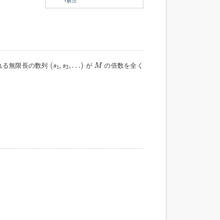
解法
(
s
1
,
s
2
,
…
)
M
(
,
,
…
)
れる無限長の数列
が
の倍数を全く
s
s
M
1
2