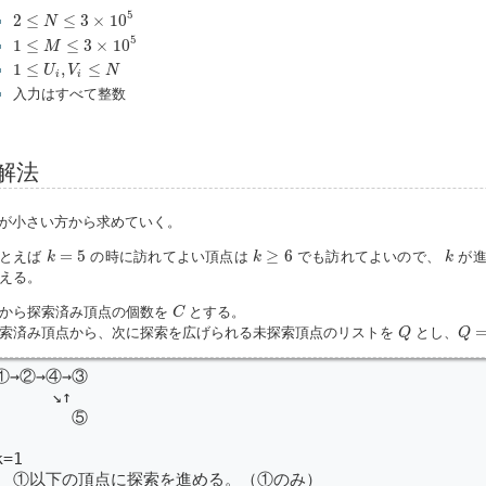
2
≤
N
≤
3
×
10
5
5
2
≤
≤
3
×
10
N
1
≤
M
≤
3
×
10
5
5
1
≤
≤
3
×
10
M
1
≤
U
i
,
V
i
≤
N
1
≤
,
≤
U
V
N
i
i
入力はすべて整数
解法
が小さい方から求めていく。
k
=
5
k
≥
6
k
=
5
≥
6
とえば
の時に訪れてよい頂点は
でも訪れてよいので、
が進
k
k
k
える。
C
から探索済み頂点の個数を
とする。
C
Q
=
[
Q
索済み頂点から、次に探索を広げられる未探索頂点のリストを
とし、
Q
Q
①→②→④→③

      ↘↑

        ⑤

k=1

  ①以下の頂点に探索を進める。（①のみ）
