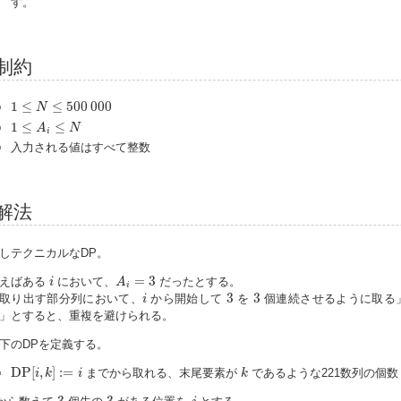
す。
制約
1
≤
N
≤
500
000
1
≤
≤
500
000
N
1
≤
A
i
≤
N
1
≤
≤
A
N
i
入力される値はすべて整数
解法
しテクニカルなDP。
A
i
=
3
i
=
3
えばある
において、
だったとする。
i
A
i
i
3
3
3
3
取り出す部分列において、
から開始して
を
個連続させるように取る
i
」とすると、重複を避けられる。
下のDPを定義する。
D
P
[
i
,
k
]
:=
i
k
D
P
[
,
]
:
=
までから取れる、末尾要素が
であるような221数列の個数
i
k
i
k
3
3
j