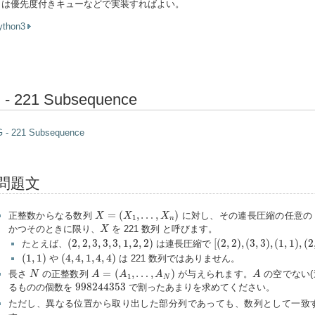
は優先度付きキューなどで実装すればよい。
ython3
 - 221 Subsequence
G - 221 Subsequence
問題文
X
=
(
X
1
,
…
,
X
n
)
=
(
,
…
,
)
正整数からなる数列
に対し、その連長圧縮の任意の 
X
X
X
1
n
X
かつそのときに限り、
を 221 数列 と呼びます。
X
(
2
,
2
,
3
,
3
,
3
,
1
,
2
,
2
)
[
(
2
,
2
)
,
(
3
,
3
)
,
(
1
,
1
)
,
(
2
,
2
)
]
(
2
,
2
,
3
,
3
,
3
,
1
,
2
,
2
)
[
(
2
,
2
)
,
(
3
,
3
)
,
(
1
,
1
)
,
(
2
たとえば、
は連長圧縮で
(
1
,
1
)
(
4
,
4
,
1
,
4
,
4
)
(
1
,
1
)
(
4
,
4
,
1
,
4
,
4
)
や
は 221 数列ではありません。
A
=
(
A
1
,
…
,
A
N
)
A
N
=
(
,
…
,
)
長さ
の正整数列
が与えられます。
の空でない(
N
A
A
A
A
1
N
998244353
998244353
るものの個数を
で割ったあまりを求めてください。
ただし、異なる位置から取り出した部分列であっても、数列として一致