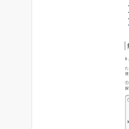
k
k
た
使
①
探