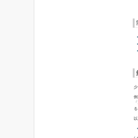
少
例
「
る
以
i