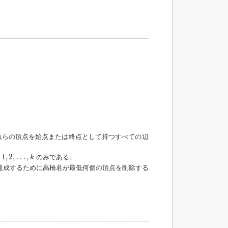
れらの頂点を始点または終点として持つすべての辺
1
,
2
,
…
,
k
1
,
2
,
…
,
点
のみである。
k
達成するために高橋君が最低何個の頂点を削除する