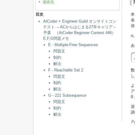
連絡先
目次
本
各
AtCoder × Engineer Guild オンサイトコン
倍
テスト ～ACからはじまる27卒キャリア～
予選 （AtCoder Beginner Contest 446）
a
,
,
a
E,F,G問題メモ
E - Multiple-Free Sequences
あ
問題文
制約
解法
F - Reachable Set 2
数
し
問題文
制約
よ
解法
ア
0
G - 221 Subsequence
0
問題文
制約
調
解法
P