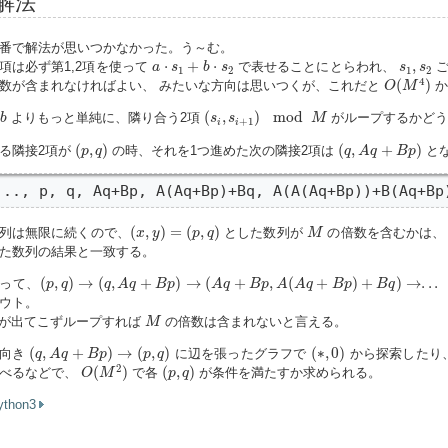
解法
番で解法が思いつかなかった。う～む。
a
⋅
s
1
+
b
⋅
s
2
s
1
,
s
2
⋅
+
⋅
,
項は必ず第1,2項を使って
で表せることにとらわれ、
ご
a
s
b
s
s
s
1
2
1
2
O
(
M
4
)
4
(
)
数が含まれなければよい、 みたいな方向は思いつくが、これだと
か
O
M
(
s
i
,
s
i
+
1
)
mod
M
b
(
,
)
mod
よりもっと単純に、隣り合う2項
がループするかどう
b
s
s
M
+
1
i
i
(
p
,
q
)
(
q
,
A
q
+
B
p
)
(
,
)
(
,
+
)
る隣接2項が
の時、それを1つ進めた次の隣接2項は
と
p
q
q
A
q
B
p
..., p, q, Aq+Bp, A(Aq+Bp)+Bq, A(A(Aq+Bp))+B(Aq+Bp
(
x
,
y
)
=
(
p
,
q
)
M
(
,
)
=
(
,
)
列は無限に続くので、
とした数列が
の倍数を含むかは、
x
y
p
q
M
た数列の結果と一致する。
(
p
,
q
)
→
(
q
,
A
q
+
B
p
)
→
(
A
q
+
B
p
,
A
(
A
q
+
B
p
)
+
B
q
)
→
.
.
.
mod
M
(
,
)
→
(
,
+
)
→
(
+
,
(
+
)
+
)
→
.
.
.
って、
p
q
q
A
q
B
p
A
q
B
p
A
A
q
B
p
B
q
ウト。
M
が出てこずループすれば
の倍数は含まれないと言える。
M
(
q
,
A
q
+
B
p
)
→
(
p
,
q
)
(
∗
,
0
)
(
,
+
)
→
(
,
)
(
∗
,
0
)
逆向き
に辺を張ったグラフで
から探索したり
q
A
q
B
p
p
q
O
(
M
2
)
(
p
,
q
)
2
(
)
(
,
)
べるなどで、
で各
が条件を満たすか求められる。
O
M
p
q
ython3