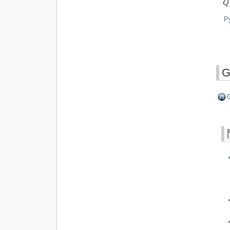
Q
P
G