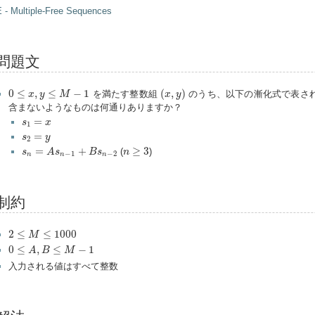
 - Multiple-Free Sequences
問題文
(
x
,
y
)
0
≤
x
,
y
≤
M
−
1
0
≤
,
≤
−
1
(
,
)
を満たす整数組
のうち、以下の漸化式で表さ
x
y
M
x
y
含まないようなものは何通りありますか？
s
1
=
x
=
s
x
1
s
2
=
y
=
s
y
2
s
n
=
A
s
n
−
1
+
B
s
n
−
2
n
≥
3
=
+
≥
3
(
)
s
A
s
B
s
n
−
1
−
2
n
n
n
制約
2
≤
M
≤
1000
2
≤
≤
1000
M
0
≤
A
,
B
≤
M
−
1
0
≤
,
≤
−
1
A
B
M
入力される値はすべて整数