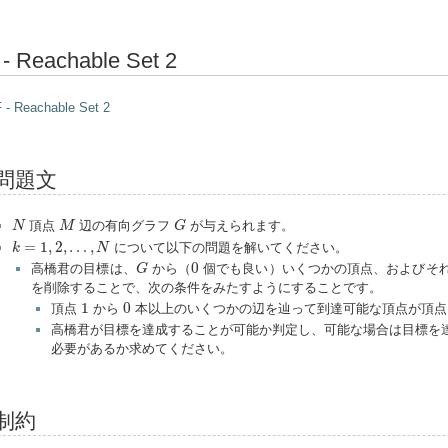
 - Reachable Set 2
 - Reachable Set 2
問題文
N
M
G
頂点
辺の有向グラフ
が与えられます。
N
M
G
k
=
1
,
2
,
…
,
N
=
1
,
2
,
…
,
について以下の問題を解いてください。
k
N
G
0
0
高橋君の目標は、
から（
個でも良い）いくつかの頂点、およびそ
G
を削除することで、次の条件をみたすようにすることです。
1
0
1
0
頂点
から
本以上のいくつかの辺を辿って到達可能な頂点が頂
高橋君が目標を達成することが可能か判定し、可能な場合は目標を
必要があるか求めてください。
制約