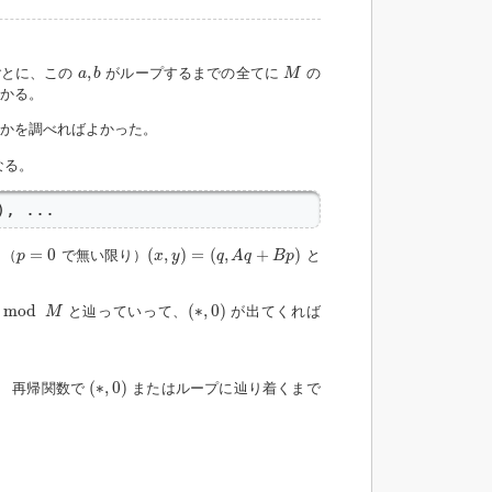
a
,
b
M
,
とに、この
がループするまでの全てに
の
a
b
M
かる。
かを調べればよかった。
なる。
), ...
(
x
,
y
)
=
(
q
,
A
q
+
B
p
)
p
=
0
=
0
(
,
)
=
(
,
+
)
 （
で無い限り）
と
p
x
y
q
A
q
B
p
(
∗
,
0
)
mod
(
∗
,
0
)
と辿っていって、
が出てくれば
M
(
∗
,
0
)
(
∗
,
0
)
、 再帰関数で
またはループに辿り着くまで