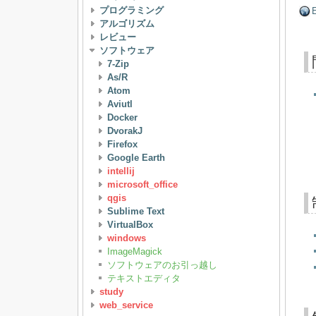
プログラミング
E
アルゴリズム
レビュー
ソフトウェア
7-Zip
As/R
Atom
Aviutl
Docker
DvorakJ
Firefox
Google Earth
intellij
microsoft_office
qgis
Sublime Text
VirtualBox
windows
ImageMagick
ソフトウェアのお引っ越し
テキストエディタ
study
web_service