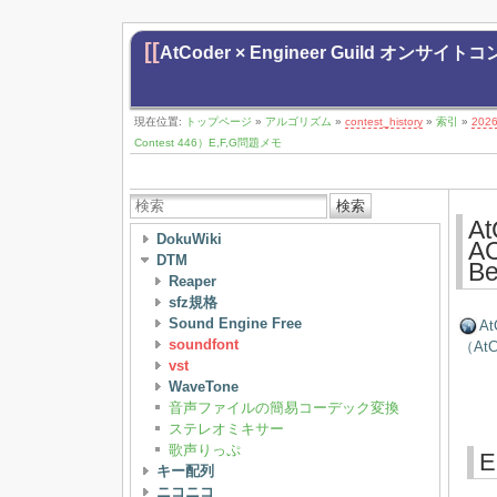
[[
AtCoder × Engineer Guild オンサ
現在位置:
トップページ
»
アルゴリズム
»
contest_history
»
索引
»
202
Contest 446）E,F,G問題メモ
検索
A
DokuWiki
A
DTM
Be
Reaper
sfz規格
Sound Engine Free
A
soundfont
（AtCo
vst
WaveTone
音声ファイルの簡易コーデック変換
ステレオミキサー
歌声りっぷ
E
キー配列
ニコニコ