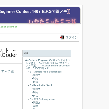
]]
nner Contest 446）E,F,G問題メモ
r Beginner
ログイン
テスト ～
oder
目次
AtCoder × Engineer Guild オンサイトコ
ンテスト ～ACからはじまる27卒キャリ
ア～予選 （AtCoder Beginner Contest
446）E,F,G問題メモ
卒キャリア～予選
E - Multiple-Free Sequences
問題文
制約
解法
F - Reachable Set 2
問題文
制約
解法
G - 221 Subsequence
問題文
制約