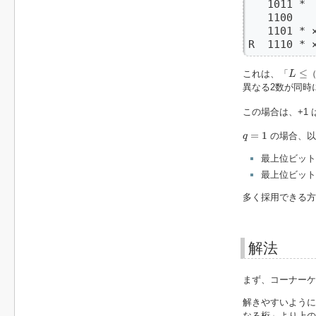
   1011 *

   1100    
   1101 * ×
R  1110 * 
L
≤
≤
これは、「
L
異なる2数が同時
この場合は、+1 
q
=
1
=
1
の場合、以
q
最上位ビットが
最上位ビットが
多く採用できる方
解法
まず、コーナーケ
解きやすいよう
なる桁」より上