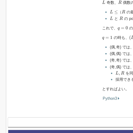
L
R
奇数、
偶数
L
R
L
≤
R
≤
（
の
L
R
L
R
と
の p
L
R
q
=
0
=
0
これで、
の
q
(
q
=
1
=
1
(
の時も、
q
(偶,奇) で
(偶,偶) では
(奇,奇) では
(奇,偶) では
L
,
R
,
を同
L
R
採用でき
とすればよい。
Python3