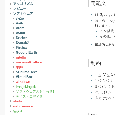
問題文
アルゴリズム
レビュー
(
1
,
2
,
…
,
L
)
ソフトウェア
(
1
,
2
,
…
,
L
7-Zip
はじめ、あ
As/R
行います。
Atom
A
の隣接
A
Aviutl
その後、
Docker
DvorakJ
最終的なあな
Firefox
Google Earth
intellij
制約
microsoft_office
qgis
Sublime Text
1
≤
N
≤
3
×
10
4
1
≤
≤
3
N
VirtualBox
1
≤
L
≤
9
1
≤
≤
9
L
windows
0
≤
C
i
≤
10
4
0
≤
≤
1
ImageMagick
C
i
(
1
,
2
,
P
i
ソフトウェアのお引っ越し
(
1
,
2
,
は
P
i
テキストエディタ
入力はすべて
study
web_service
連絡先