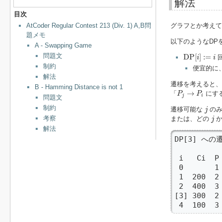
解法
目次
AtCoder Regular Contest 213 (Div. 1) A,B問
グラフとか考えて
題メモ
以下のようなDP
A - Swapping Game
D
P
[
i
]
:=
i
問題文
D
P
[
]
:
=
i
i
制約
便宜的に
解法
遷移を考えると、
B - Hamming Distance is not 1
P
j
→
P
i
→
「
にする
P
P
j
i
問題文
j
制約
遷移可能な
の
j
j
考察
または、どの
か
j
解法
DP[3] への
 i   Ci  P

 0       
 1  200  
 2  400  
[3] 300  2 
 4  100  3