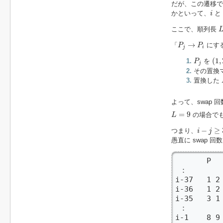
だが、この遷移
i
かといって、
と
i
L
ここで、順列長
P
j
→
P
i
→
「
にする
P
P
j
i
(
1
,
P
j
(
1
,
を
P
j
その置換
置換した
よって、swap 
L
=
9
=
9
の場合で
L
i
−
j
≥
36
−
≥
つまり、
i
j
愚直に swap 
       P

 ：

i-37   1 2 
i-36   1 
i-35   3 
 ：

i-1    8 9 