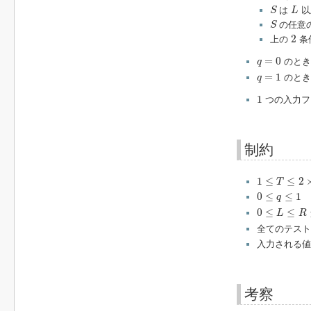
S
L
は
以
S
L
S
の任意
S
2
2
上の
条
q
=
0
=
0
のとき
q
q
=
1
=
1
のとき
q
1
1
つの入力フ
制約
1
≤
T
≤
2
×
10
5
1
≤
≤
2
T
0
≤
q
≤
1
0
≤
≤
1
q
0
≤
L
≤
R
≤
10
1
0
≤
≤
L
R
全てのテス
入力される値
考察