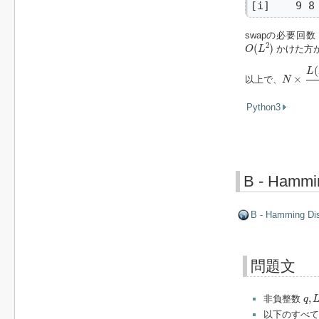
[i]    9 8
swapの必要回数
O
(
L
2
)
2
(
)
かけた方が
O
L
N
×
L
(
L
−
(
L
×
以上で、
N
Python3
B - Hammin
B - Hamming Dis
問題文
q
,
L
,
非負整数
q
以下のすべ