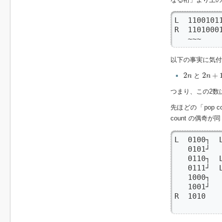
L  11001011
R  11010001
   ~~~
以下の事実に気付
2
n
2
n
+
1
2
2
+
と
n
n
つまり、この2数
先ほどの「pop
count の偶奇
L  0100
   0101┘

   0110
   0111┘
   1000┐ 
   1001┘

R  1010
        