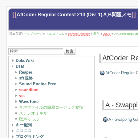
[[
]]
AtCoder Regular Contest 213 (Div. 1) A,B問題メモ
現在位置:
トップページ
»
アルゴリズム
»
contest_history
»
索引
»
2026
»
AtCoder Regula
検索
AtCoder R
DokuWiki
DTM
Reaper
AtCoder Regular C
sfz規格
Sound Engine Free
soundfont
vst
WaveTone
A - Swapp
音声ファイルの簡易コーデック変換
ステレオミキサー
歌声りっぷ
A - Swapping G
キー配列
ニコニコ
プログラミング