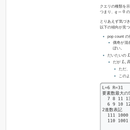
クエリの種類を
q
=
0
=
0
つまり、
の
q
とりあえず気づ
以下の傾向が見つ
pop cou
偶奇が混
ぽい。
L
だいたいの
L
,
R
,
だが
L
ただ
この
L=6 R=31

要素数最大のS（
  7 8 11 1
  6 9 10 1
2進数表記

  111 1000
  110 1001