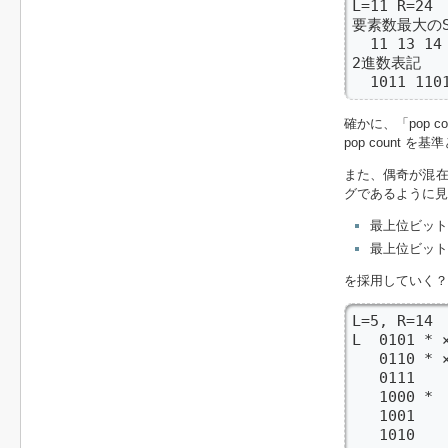
L=11 R=24

要素数最大のS（
  11 13 14 
2進数表記

  1011 11
確かに、「pop 
pop count
また、偶奇が混
グであるように見
最上位ビットが
最上位ビットが
を採用していく？
L=5, R=14

L  0101 * ×
   0110 * ×
   0111  
   1000 
   1001 
   1010    