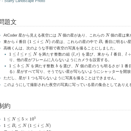
 - Starry Landscape Photo
問題文
N
N
AtCoder 星から見える夜空には
個の星があり、これらの
個の星は東
N
N
(
1
≤
i
≤
N
)
i
B
i
(
1
≤
≤
)
東から
番目
の星は、これらの星の中で
番目に明るい星
i
i
N
B
i
高橋くんは、次のような手順で夜空の写真を撮ることにしました。
(
l
,
r
)
1
≤
l
≤
r
≤
N
l
l
+
1
≤
≤
≤
(
,
)
を満たす整数の組
を選び、東から
番目、
l
r
N
l
r
l
l
り、他の星がフレームに入らないようにカメラを設置する。
1
≤
b
≤
N
b
N
1
1
≤
≤
1
を満たす整数
を選び、
個の星のうち明るさが
番
b
N
b
N
る）星がすべて写り、そうでない星が写らないようにシャッターを開放
1
1
ただし、星が
つも写らないように写真を撮ることはできません。
このようにして撮影された夜空の写真に写っている星の集合としてありえ
制約
1
≤
N
≤
5
×
10
5
5
1
≤
≤
5
×
10
N
1
≤
B
i
≤
N
(
1
≤
i
≤
N
)
1
≤
≤
(
1
≤
≤
)
B
N
i
N
i
B
i
≠
B
j
(
1
≤
i
<
j
≤
N
)