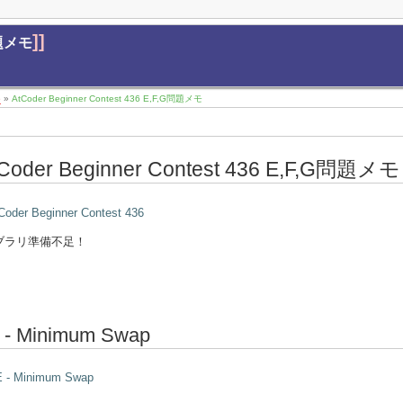
]]
問題メモ
5
»
AtCoder Beginner Contest 436 E,F,G問題メモ
Coder Beginner Contest 436 E,F,G問題メモ
Coder Beginner Contest 436
ブラリ準備不足！
 - Minimum Swap
E - Minimum Swap