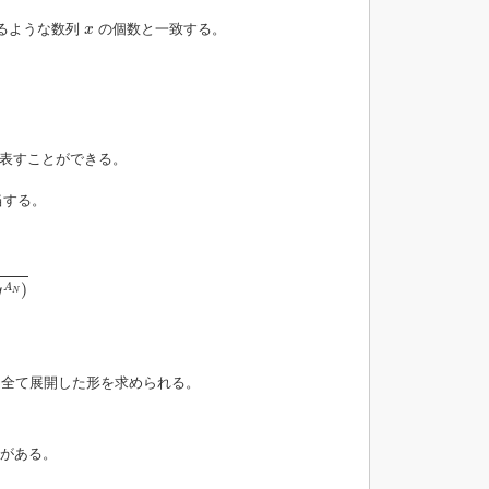
x
るような数列
の個数と一致する。
x
表すことができる。
当する。
)
A
y
N
全て展開した形を求められる。
 がある。