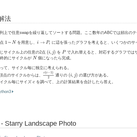
解法
列上で任意swapを繰り返してソートする問題。ここ数年のABCでは頻出のテ
1
～
N
i
→
P
i
1
～
→
頂点
を用意し、
に辺を張ったグラフを考えると、いくつかのサ
N
i
P
i
(
i
,
j
)
P
(
,
)
じサイクル上の任意の2点
を
で入れ替えると、対応するグラフではサ
i
j
P
N
終的にサイクルが
個になったら完成。
N
って、サイクル毎に独立に考えられる。
c
(
c
−
1
)
2
(
i
,
j
)
(
−
1
)
c
c
(
,
)
頂点のサイクルからは、
通りの
の選び方がある。
i
j
2
c
イクル毎にサイズ
を調べて、上の計算結果を合計したら答え。
c
ython3
 - Starry Landscape Photo