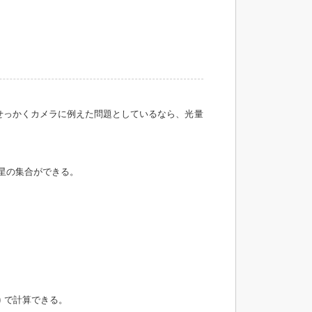
せっかくカメラに例えた問題としているなら、光量
る星の集合ができる。
)
で計算できる。