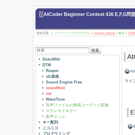
[[
AtCoder Beginner Contest 436 E,F,G
現在位置:
トップページ
»
アルゴリズム
»
contest_history
»
索引
»
202
検索
At
DokuWiki
DTM
Reaper
At
sfz規格
ライ
Sound Engine Free
soundfont
vst
WaveTone
音声ファイルの簡易コーデック変換
ステレオミキサー
E
歌声りっぷ
キー配列
ニコニコ
プログラミング