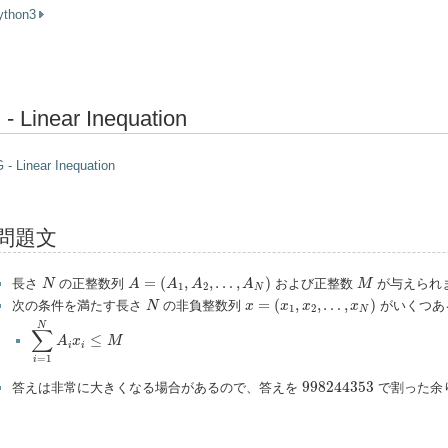
ython3
 - Linear Inequation
 - Linear Inequation
問題文
A
=
(
A
1
,
A
2
,
…
,
A
N
)
N
M
=
(
,
,
…
,
)
長さ
の正整数列
および正整数
が与えられ
N
A
A
A
A
M
1
2
N
x
=
(
x
1
,
x
2
,
…
,
x
N
)
N
=
(
,
,
…
,
)
次の条件を満たす長さ
の非負整数列
がいくつあ
N
x
x
x
x
1
2
N
∑
i
=
1
N
A
i
x
i
≤
M
N
∑
≤
A
x
M
i
i
=
1
i
998244353
998244353
答えは非常に大きくなる場合があるので、答えを
で割った余