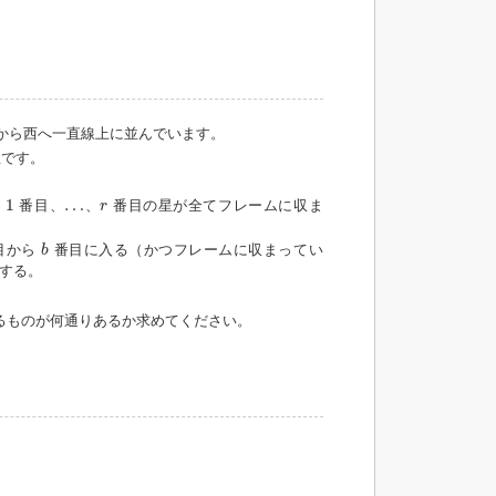
から西へ一直線上に並んでいます。
です。
1
r
+
1
…
…
番目、
、
番目の星が全てフレームに収ま
r
b
目から
番目に入る（かつフレームに収まってい
b
する。
るものが何通りあるか求めてください。