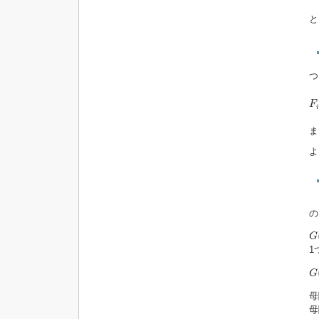
と
つ
F
i
F
i
ま
よ
G
G
1
G
G
母
母