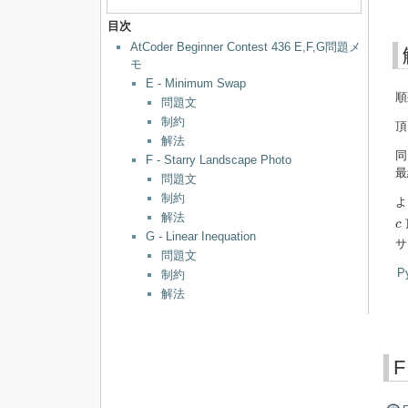
目次
AtCoder Beginner Contest 436 E,F,G問題メ
モ
E - Minimum Swap
順
問題文
制約
解法
同
F - Starry Landscape Photo
最
問題文
制約
よ
解法
c
c
G - Linear Inequation
サ
問題文
P
制約
解法
F