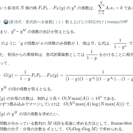
∑
i
=
1
N
A
i
x
i
=
k
N
y
k
F
1
F
2
.
.
.
F
N
(
y
)
∑
N
.
.
.
(
)
=
k
いう多項式
個の積
の
の係数は、
であ
N
F
F
F
y
y
A
x
k
1
2
N
i
i
=
1
i
[多項式・形式的べき級数]（１）数え上げとの対応付け | maspyのHP
y
0
～
y
M
0
～
M
まり、
の係数の合計が答えとなる。
y
y
1
1
−
y
a
1
1
0
y
a
1
0
のように「
の指数が
の倍数のみ係数が
、他は
」な式は、
で
y
a
1
−
a
y
1
1
−
y
1
た、初項からの累積和は、形式的冪級数としては
をかけることに相
1
−
y
って、
G
(
y
)
=
1
1
−
y
F
1
F
2
.
.
.
F
N
(
y
)
=
1
(
1
−
y
)
(
1
−
y
A
1
)
(
1
−
y
A
2
)
.
.
.
(
1
−
y
A
N
)
1
1
(
)
=
.
.
.
(
)
=
G
y
F
F
F
y
1
2
N
1
−
(
1
−
)
(
1
−
)
(
1
−
)
.
.
.
(
1
−
y
A
A
y
y
y
1
2
y
M
M
の
の項の係数が答えとなる。
y
O
(
N
max
(
A
)
)
≃
10
4
(
y
)
4
(
)
(
max
(
)
)
≃
10
の分母の次数は、制約より高々
である。
y
O
N
A
O
(
N
2
max
(
A
)
log
(
N
max
(
A
)
)
)
2
(
max
(
)
log
(
max
(
)
)
)
つずつ畳み込みでマージしていけば、
で、
O
N
A
N
A
y
M
(
y
)
(
)
M
の
の項の係数を求めたい。
y
y
M
関数が分かっている数列の
項目を高速に求める方法として、Bostan-Mori
M
O
(
d
log
d
log
M
)
d
(
log
log
)
関数の分子・分母の次数を
として、
で求められる。
d
O
d
d
M