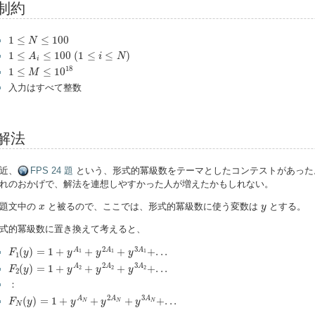
制約
1
≤
N
≤
100
1
≤
≤
100
N
1
≤
A
i
≤
100
(
1
≤
i
≤
N
)
1
≤
≤
100
(
1
≤
≤
)
A
i
N
i
1
≤
M
≤
10
18
18
1
≤
≤
10
M
入力はすべて整数
解法
近、
FPS 24 題
という、形式的冪級数をテーマとしたコンテストがあった
れのおかげで、解法を連想しやすかった人が増えたかもしれない。
x
y
題文中の
と被るので、ここでは、形式的冪級数に使う変数は
とする。
x
y
式的冪級数に置き換えて考えると、
F
1
(
y
)
=
1
+
y
A
1
+
y
2
A
1
+
y
3
A
1
+
.
.
.
2
3
(
)
=
1
+
+
+
+
.
.
.
A
A
A
F
y
y
y
y
1
1
1
1
F
2
(
y
)
=
1
+
y
A
2
+
y
2
A
2
+
y
3
A
2
+
.
.
.
2
3
(
)
=
1
+
+
+
+
.
.
.
A
A
A
F
y
y
y
y
2
2
2
2
：
F
N
(
y
)
=
1
+
y
A
N
+
y
2
A
N
+
y
3
A
N
+
.
.
.
2
3
(
)
=
1
+
+
+
+
.
.
.
A
A
A
F
y
y
y
y
N
N
N
N