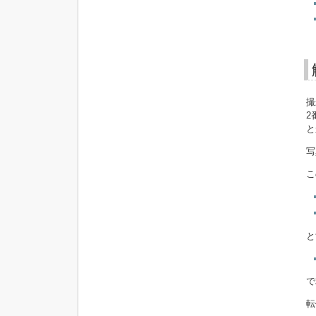
撮
2
と
写
こ
と
で
転