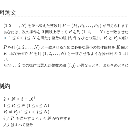
問題文
(
1
,
2
,
…
,
N
)
P
=
(
P
1
,
P
2
,
…
,
P
N
)
(
1
,
2
,
…
,
)
=
(
,
,
…
,
)
を並べ替えた整数列
が与えられま
N
P
P
P
P
1
2
N
(
1
,
2
,
…
,
N
)
0
P
0
(
1
,
2
,
…
,
)
あなたは、次の操作を
回以上行って
を列
と一致させた
P
N
(
i
,
j
)
1
≤
i
<
j
≤
N
P
i
P
j
1
≤
<
≤
(
,
)
を満たす整数の組
をひとつ選ぶ。
と
の値
i
j
N
i
j
P
P
i
j
(
1
,
2
,
…
,
N
)
P
K
(
1
,
2
,
…
,
)
を列
と一致させるために必要な最小の操作回数を
回と
P
N
K
(
1
,
2
,
…
,
N
)
K
P
1
1
(
1
,
2
,
…
,
)
回の操作で
を列
と一致させるような操作列の
回
K
P
N
い。
(
i
,
j
)
2
2
(
,
)
ただし、
つの操作は選んだ整数の組
が異なるとき、またそのとき
i
j
制約
2
≤
N
≤
3
×
10
5
5
2
≤
≤
3
×
10
N
1
≤
P
i
≤
N
(
1
≤
i
≤
N
)
1
≤
≤
(
1
≤
≤
)
P
N
i
N
i
P
i
≠
P
j
(
1
≤
i
<
j
≤
N
)
≠
(
1
≤
<
≤
)
P
P
i
j
N
i
j
i
≠
P
i
1
≤
i
≤
N
≠
1
≤
≤
を満たす
が存在する
i
P
i
N
i
入力はすべて整数