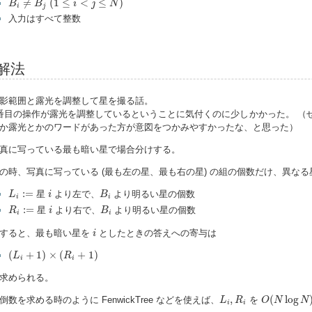
≠
(
1
≤
<
≤
)
B
B
i
j
N
i
j
入力はすべて整数
解法
影範囲と露光を調整して星を撮る話。
番目の操作が露光を調整しているということに気付くのに少しかかった。 （
か露光とかのワードがあった方が意図をつかみやすかったな、と思った）
真に写っている最も暗い星で場合分けする。
の時、写真に写っている (最も左の星、最も右の星) の組の個数だけ、異な
L
i
:=
i
B
i
:
=
星
より左で、
より明るい星の個数
L
i
B
i
i
R
i
:=
i
B
i
:
=
星
より右で、
より明るい星の個数
R
i
B
i
i
i
すると、最も暗い星を
としたときの答えへの寄与は
i
(
L
i
+
1
)
×
(
R
i
+
1
)
(
+
1
)
×
(
+
1
)
L
R
i
i
求められる。
O
(
N
log
N
)
L
i
,
R
i
,
(
log
倒数を求める時のように FenwickTree などを使えば、
を
L
R
O
N
N
i
i