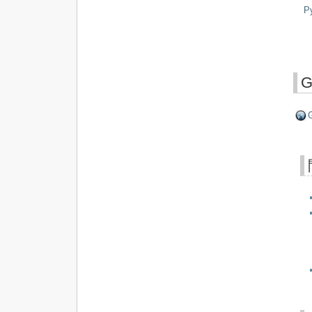
P
G
G