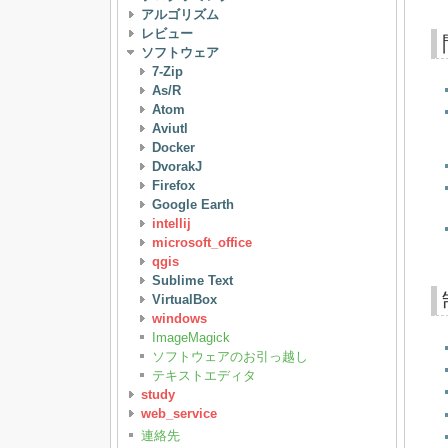
アルゴリズム
レビュー
ソフトウェア
7-Zip
As/R
Atom
Aviutl
Docker
DvorakJ
Firefox
Google Earth
intellij
microsoft_office
qgis
Sublime Text
VirtualBox
windows
ImageMagick
ソフトウェアのお引っ越し
テキストエディタ
study
web_service
連絡先