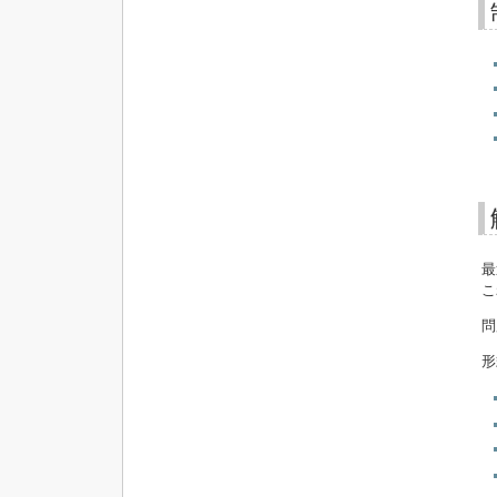
最
こ
問
形