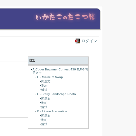
ログイン
目次
AtCoder Beginner Contest 436 E,F,G問
題メモ
E - Minimum Swap
問題文
制約
解法
F - Starry Landscape Photo
問題文
制約
解法
G - Linear Inequation
問題文
制約
解法