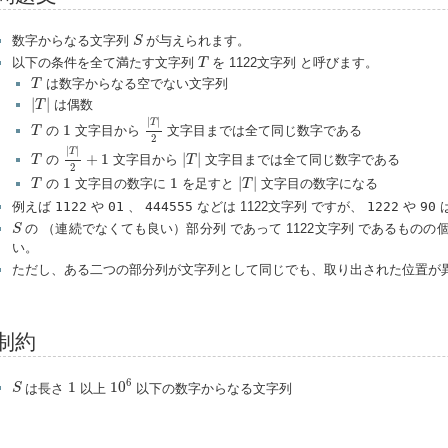
S
数字からなる文字列
が与えられます。
S
T
以下の条件を全て満たす文字列
を 1122文字列 と呼びます。
T
T
は数字からなる空でない文字列
T
|
T
|
|
|
は偶数
T
|
T
|
2
|
|
T
1
T
1
の
文字目から
文字目までは全て同じ数字である
T
2
|
T
|
2
+
1
|
T
|
|
|
T
T
+
1
|
|
の
文字目から
文字目までは全て同じ数字である
T
T
2
|
T
|
T
1
1
1
1
|
|
の
文字目の数字に
を足すと
文字目の数字になる
T
T
例えば
1122
や
01
、
444555
などは 1122文字列 ですが、
1222
や
90
は
S
の （連続でなくても良い）部分列 であって 1122文字列 であるものの
S
い。
ただし、ある二つの部分列が文字列として同じでも、取り出された位置が
制約
10
6
S
1
6
1
10
は長さ
以上
以下の数字からなる文字列
S