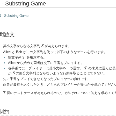
 - Substring Game
 - Substring Game
問題文
S
英小文字からなる文字列
が与えられます。
S
Alice と Bob がこの文字列を使って以下のようなゲームを行います。
T
空文字列
を用意する。
T
Alice から始めて両者は交互に手番をプレイする。
T
各手番では、プレイヤーは英小文字を一つ選び、
の末尾に選んだ英
T
S
が
の部分文字列とならないような行動を取ることはできない。
S
先に手番をプレイできなくなったプレイヤーの負けです。
両者が最善を尽くしたとき、どちらのプレイヤーが勝つかを求めてくださ
T
個のテストケースが与えられるので、それぞれについて答えを求めてく
T
制約