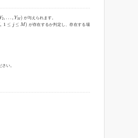
2
,
…
,
Y
M
)
,
…
,
)
が与えられます。
Y
Y
2
M
≤
M
)
,
1
≤
≤
)
が存在するか判定し、存在する場
j
M
ださい。