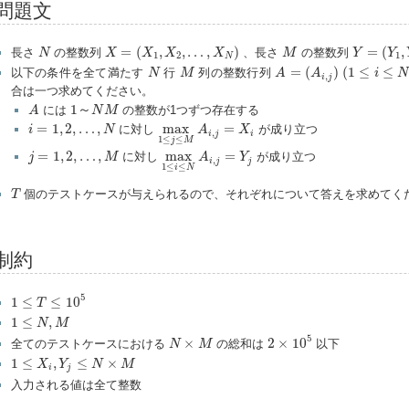
問題文
X
=
(
X
1
,
X
2
,
…
,
X
N
)
Y
=
(
Y
1
,
Y
N
M
=
(
,
,
…
,
)
=
(
,
長さ
の整数列
、長さ
の整数列
N
X
X
X
X
M
Y
Y
1
2
1
N
A
=
(
A
i
,
j
)
(
1
≤
i
≤
N
,
1
≤
j
N
M
=
(
)
(
1
≤
≤
以下の条件を全て満たす
行
列の整数行列
N
M
A
A
i
N
,
i
j
合は一つ求めてください。
1
～
N
M
A
1
～
には
の整数が1つずつ存在する
A
N
M
max
1
≤
j
≤
M
A
i
,
j
=
X
i
i
=
1
,
2
,
…
,
N
=
1
,
2
,
…
,
max
=
に対し
が成り立つ
i
N
A
X
,
i
j
i
1
≤
≤
j
M
max
1
≤
i
≤
N
A
i
,
j
=
Y
j
j
=
1
,
2
,
…
,
M
=
1
,
2
,
…
,
max
=
に対し
が成り立つ
j
M
A
Y
,
i
j
j
1
≤
≤
i
N
T
個のテストケースが与えられるので、それぞれについて答えを求めてく
T
制約
1
≤
T
≤
10
5
5
1
≤
≤
10
T
1
≤
N
,
M
1
≤
,
N
M
2
×
10
5
N
×
M
5
×
2
×
10
全てのテストケースにおける
の総和は
以下
N
M
1
≤
X
i
,
Y
j
≤
N
×
M
1
≤
,
≤
×
X
Y
N
M
i
j
入力される値は全て整数