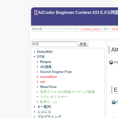
[[
AtCoder Beginner Contest 433 E,F,G
現在位置:
トップページ
»
アルゴリズム
»
contest_history
»
索引
»
202
検索
At
DokuWiki
DTM
Reaper
At
sfz規格
Sound Engine Free
soundfont
vst
WaveTone
E
音声ファイルの簡易コーデック変換
ステレオミキサー
歌声りっぷ
E
キー配列
ニコニコ
プログラミング