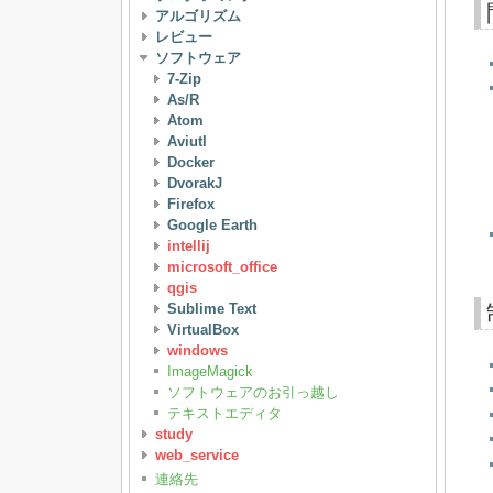
アルゴリズム
レビュー
ソフトウェア
7-Zip
As/R
Atom
Aviutl
Docker
DvorakJ
Firefox
Google Earth
intellij
microsoft_office
qgis
Sublime Text
VirtualBox
windows
ImageMagick
ソフトウェアのお引っ越し
テキストエディタ
study
web_service
連絡先