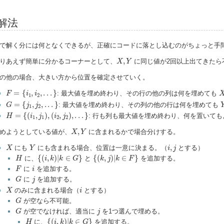
解法
で解く分には何となくできるが、正確にコードに落とし込むのがちょっと手
X
,
Y
,
りあえず簡単に分かるコーナーとして、
に同じ値が2回以上出てきたら
X
Y
の他の場合、大きい方から位置を確定させていく。
F
=
{
i
1
,
i
2
,
.
.
.
}
=
{
,
,
.
.
.
}
: 最大値を埋め終わり、その行の他の列は何を埋めても
F
i
i
1
2
G
=
{
j
1
,
j
2
,
.
.
.
}
=
{
,
,
.
.
.
}
: 最大値を埋め終わり、その列の他の行は何を埋めても
G
j
j
1
2
H
=
{
(
i
1
,
j
1
)
,
(
i
2
,
j
2
)
,
.
.
.
}
=
{
(
,
)
,
(
,
)
,
.
.
.
}
: 行も列も最大値を埋め終わり、何を置いて
H
i
j
i
j
1
1
2
2
X
,
Y
,
めようとしている値が、
に含まれるかで場合分けする。
X
Y
X
Y
i
,
j
,
にも
にも含まれる場合、位置は一意に決まる。（
とする）
X
Y
i
j
{
(
i
,
k
)
|
k
∈
G
}
{
(
k
,
j
)
|
k
∈
F
}
H
{
(
,
)
|
∈
}
{
(
,
)
|
∈
}
に、
と
を追加する。
H
i
k
k
G
k
j
k
F
F
i
に
を追加する。
F
i
G
j
に
を追加する。
G
j
X
i
のみに含まれる場合（
とする）
X
i
G
が空なら不可能。
G
G
j
が空でなければ、適当に
を1つ選んで埋める。
G
j
{
(
i
,
k
)
|
k
∈
G
}
H
{
(
,
)
|
∈
}
に、
を追加する。
H
i
k
k
G