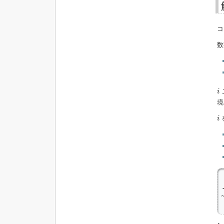
コ
数
i
i
境
i
i
k