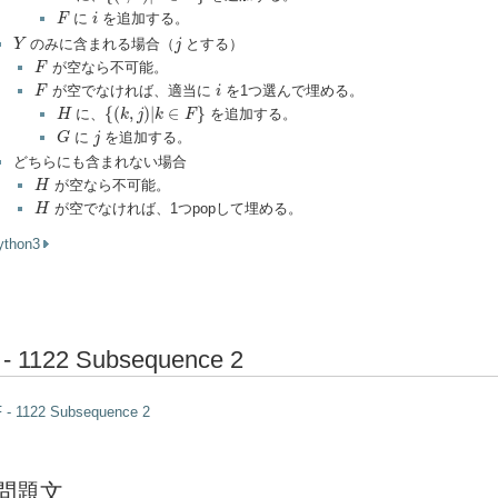
F
i
に
を追加する。
F
i
Y
j
のみに含まれる場合（
とする）
Y
j
F
が空なら不可能。
F
F
i
が空でなければ、適当に
を1つ選んで埋める。
F
i
{
(
k
,
j
)
|
k
∈
F
}
H
{
(
,
)
|
∈
}
に、
を追加する。
H
k
j
k
F
G
j
に
を追加する。
G
j
どちらにも含まれない場合
H
が空なら不可能。
H
H
が空でなければ、1つpopして埋める。
H
ython3
 - 1122 Subsequence 2
 - 1122 Subsequence 2
問題文