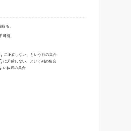
間取る。
不可能。
X
i
に矛盾しない、という行の集合
X
i
Y
j
に矛盾しない、という列の集合
Y
j
もよい位置の集合