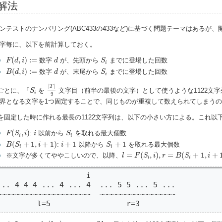
解法
ンテストのナンバリング(ABC433の433など)に基づく問題テーマはあるが、開
字毎に、以下を前計算しておく。
F
(
d
,
i
)
:=
d
S
i
(
,
)
:
=
数字
が、先頭から
までに登場した回数
F
d
i
d
S
i
B
(
d
,
i
)
:=
d
S
i
(
,
)
:
=
数字
が、末尾から
までに登場した回数
B
d
i
d
S
i
|
T
|
2
|
|
S
i
T
ごとに、「
を
文字目（前半の最後の文字）として使うような1122文
S
i
2
界となる文字を1つ固定することで、同じものが重複して数えられてしまう
を固定した時に作れる最長の1122文字列は、以下の小さい方による。これ以
F
(
S
i
,
i
)
i
S
i
(
,
)
:
以前から
を取れる最大個数
F
S
i
i
S
i
i
B
(
S
i
+
1
,
i
+
1
)
i
+
1
S
i
+
1
(
+
1
,
+
1
)
+
1
+
1
:
以降から
を取れる最大個数
B
S
i
i
S
i
i
l
=
F
(
S
i
,
i
)
,
r
=
B
(
S
i
+
1
,
i
+
1
)
=
(
,
)
,
=
(
+
1
,
+
※文字が多くてややこしいので、以降、
l
F
S
i
r
B
S
i
i
i
                    i

... 4 4 4 ... 4 ... 4  ... 5 5 ... 5 ...

~~~~~~~~~~~~~~~~~~~~~  ~~~~~~~~~~~~~~~~~

         l=5                 r=3
=
1
,
2
,
.
.
.
,
min
(
l
,
r
)
2
k