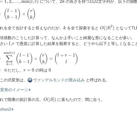
=
1
,
2
,
.
.
.
,
min
(
,
)
2
について、
の長さを持つ1122文字列が、以下の個
l
r
k
(
l
−
1
k
−
1
)
×
(
r
k
)
−
1
(
)
(
)
r
l
×
−
1
k
k
O
(
|
S
|
2
)
k
2
(
|
|
)
れを全て合計すると答えなのだが、
を全て探索すると
となってTL
k
O
S
項係数のこうした計算って、なんか上手いこと綺麗な形になることが多い。
l
,
r
,
さい
で愚直に計算した結果を観察すると、どうやら以下と等しくなるこ
l
r
∑
k
=
1
min
(
l
,
r
)
(
l
−
1
k
−
1
)
×
(
r
k
)
=
(
l
+
r
−
1
l
)
min
(
,
)
l
r
−
1
+
−
1
(
)
(
)
(
)
r
l
l
r
∑
×
=
−
1
k
k
l
=
1
k
r
=
0
0
=
0
0
※ただし、
の時は
r
この式変形は、
ヴァンデルモンドの畳み込み
と呼ばれる。
式変形のイメージ
O
(
|
S
|
)
(
|
|
)
れで階乗の前計算の元、
に落ちたので、間に合う。
O
S
ython3