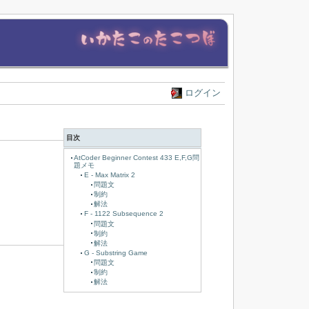
ログイン
目次
AtCoder Beginner Contest 433 E,F,G問
題メモ
E - Max Matrix 2
問題文
制約
解法
F - 1122 Subsequence 2
問題文
制約
解法
G - Substring Game
問題文
制約
解法