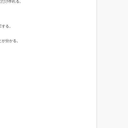
数だけ作れる。
Eする。
とが分かる。