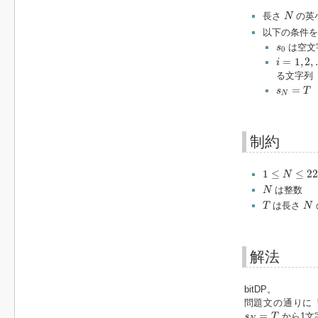
N
長さ
の英
N
以下の条件
s
0
は空文
s
0
i
=
1
,
2
,
…
,
=
1
,
2
,
i
る文字列
s
N
=
T
=
s
T
N
制約
1
≤
N
≤
22
1
≤
≤
22
N
N
は整数
N
T
N
は長さ
T
N
解法
bitDP。
問題文の通りに
s
N
=
T
=
から1文
s
T