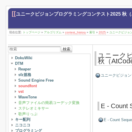
[[
ユニークビジョンプログラミングコンテスト2025 秋（AtCoder
現在位置:
トップページ
»
アルゴリズム
»
contest_history
»
索引
»
2025
»
ユニークビジョンプロ
検索
ユニークビ
DokuWiki
秋（AtCode
DTM
Reaper
sfz規格
ユニークビジョンプログ
Sound Engine Free
soundfont
vst
WaveTone
音声ファイルの簡易コーデック変換
E - Count
ステレオミキサー
歌声りっぷ
キー配列
E - Count Seque
ニコニコ
プログラミング