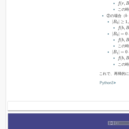
f
(
r
,
B
1
,
(
,
f
r
この時
b
②の場合（
b
|
B
0
|
≥
1
,
|
|
|
≥
1
,
B
0
f
(
b
,
B
0
(
,
f
b
|
B
0
|
=
0
|
|
=
0
B
0
f
(
b
,
B
1
(
,
f
b
この時
|
B
1
|
=
0
|
|
=
0
B
1
f
(
b
,
B
0
(
,
f
b
この時
これで、再帰的
Python3