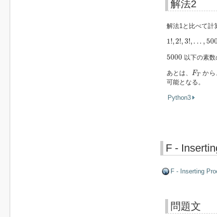
解法2
解法1と比べて計
1
!
,
2
!
,
3
!
,
.
.
.
,
5000
!
1
!
,
2
!
,
3
!
,
.
.
.
,
50
5000
5000
以下の素数
F
T
あとは、
から
F
T
可能となる。
Python3
F - Inserti
F - Inserting Pr
問題文