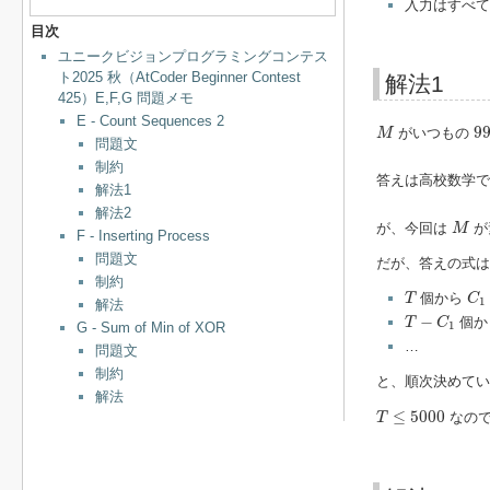
入力はすべて
目次
ユニークビジョンプログラミングコンテス
ト2025 秋（AtCoder Beginner Contest
解法1
425）E,F,G 問題メモ
E - Count Sequences 2
M
9
9
がいつもの
M
問題文
制約
答えは高校数学で
解法1
解法2
M
が、今回は
が
M
F - Inserting Process
問題文
だが、答えの式は
制約
T
C
1
個から
T
C
1
解法
T
−
C
1
−
個か
T
C
1
G - Sum of Min of XOR
…
問題文
制約
と、順次決めてい
解法
T
≤
5000
≤
5000
なの
T