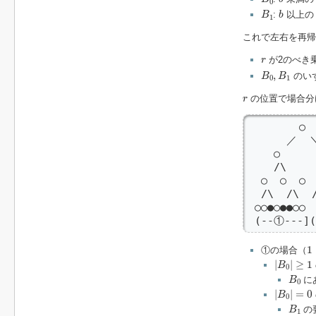
0
B
1
b
:
以上
B
b
1
これで左右を再帰
r
が2のべき
r
B
0
,
B
1
,
のい
B
B
0
1
r
の位置で場合分
r
        ○

      ／  ＼
    ○      
    /\     
  ○  ○  ○  
  /\  /\  /
 ○○●○●●○○

 (--①---]
1
1
①の場合（
|
B
0
|
≥
1
|
|
≥
1
B
0
B
0
に
B
0
|
B
0
|
=
0
|
|
=
0
B
0
B
1
の
B
1