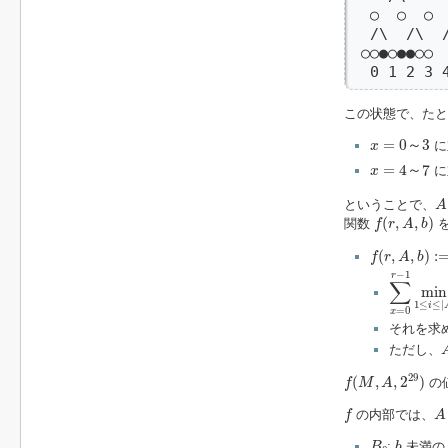
  ○  ○  ○
  /\  /\  /
 ○○●○●●○○

  0 1 2 3 
この状態で、た
x
=
0
～
3
=
0
～
3
に
x
x
=
4
～
7
=
4
～
7
に
x
A
ということで、
A
f
(
r
,
A
,
b
)
(
,
,
)
関数
を
f
r
A
b
f
(
r
,
A
,
b
)
:=
(
,
,
)
:
f
r
A
b
∑
x
=
0
r
−
1
−
1
r
∑
min
1
≤
≤
|
i
=
0
x
それを求
ただし、
f
(
M
,
A
,
2
29
)
29
(
,
,
2
)
の
f
M
A
A
f
の内部では、
f
A
B
0
b
:
未満
B
b