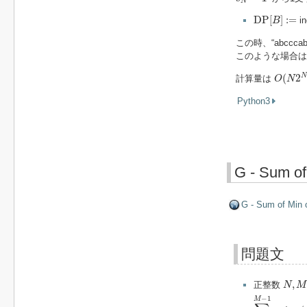
N
D
P
[
B
]
:=
D
P
[
]
:
=
i
B
この時、“abccca
このような場合は
O
(
N
2
N
N
(
2
計算量は
O
N
Python3
G - Sum o
G - Sum of Min
問題文
N
,
M
,
正整数
N
M
∑
x
=
0
M
−
1
m
−
1
M