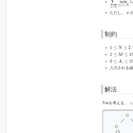
∑
min
(
1
≤
≤
i
N
=
0
x
x
⊕
ただし、
x
制約
1
≤
N
≤
2
×
10
5
1
≤
≤
2
N
1
≤
M
≤
10
9
1
≤
≤
1
M
0
≤
A
i
≤
10
9
0
≤
≤
1
A
i
入力される値
解法
Trieを考える。（
        ○

      ／  ＼
    ○      
    /\     