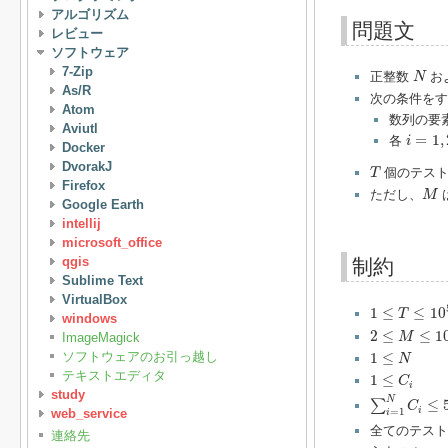
アルゴリズム
問題文
レビュー
ソフトウェア
N
7-Zip
正整数
お
N
As/R
次の条件を
Atom
数列の要
Aviutl
i
=
1
,
2
,
=
1
,
各
i
Docker
T
DvorakJ
個のテスト
T
Firefox
M
ただし、
M
Google Earth
intellij
microsoft_office
qgis
制約
Sublime Text
VirtualBox
1
≤
T
≤
10
5
1
≤
≤
10
T
windows
2
≤
M
≤
10
9
2
≤
≤
1
M
ImageMagick
1
≤
N
ソフトウェアのお引っ越し
1
≤
N
1
≤
C
i
テキストエディタ
1
≤
C
i
∑
i
=
1
N
C
i
≤
5
study
N
≤
∑
C
i
=
1
web_service
i
全てのテス
連絡先