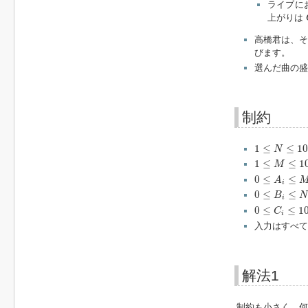
ライブに
上がりは
高橋君は、そ
びます。
選んだ曲の盛
制約
1
≤
N
≤
100
1
≤
≤
10
N
1
≤
M
≤
100
1
≤
≤
1
M
0
≤
A
i
≤
M
0
≤
≤
A
i
0
≤
B
i
≤
N
0
≤
≤
B
N
i
0
≤
C
i
≤
10
9
0
≤
≤
1
C
i
入力はすべて
解法1
制約も小さく、何