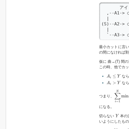
       アイ
  ,--A1-> ○
  |       
(S)--A2-> 
  |       
  `--A3-> 
最小カットに言い
の間になければ割
仮に 曲→(T) 間
この時、他でカッ
A
i
≤
Y
≤
なら
A
Y
i
A
i
>
Y
>
なら
A
Y
i
∑
i
=
1
N
m
N
∑
min
つまり、
=
1
i
になる。
Y
切らない
本の
Y
いようにしたもの
Y
=
1
,
2
,
.
.