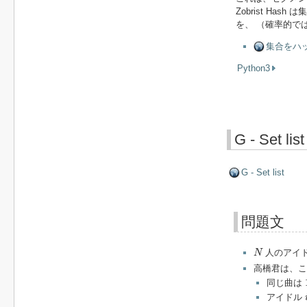
Zobrist H
を、 （確率的で
集合をハッシ
Python3
G - Set list
G - Set list
問題文
N
人のアイ
N
高橋君は、こ
同じ曲は
i
アイドル