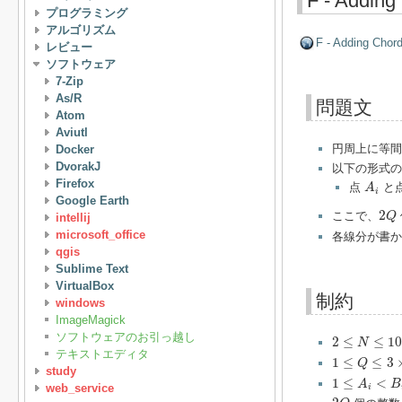
F - Adding
プログラミング
アルゴリズム
F - Adding Chor
レビュー
ソフトウェア
7-Zip
As/R
問題文
Atom
Aviutl
円周上に等
Docker
DvorakJ
以下の形式
A
i
Firefox
点
と
A
i
Google Earth
2
Q
2
ここで、
Q
intellij
microsoft_office
各線分が書か
qgis
Sublime Text
VirtualBox
制約
windows
ImageMagick
2
≤
N
≤
10
6
ソフトウェアのお引っ越し
2
≤
≤
10
N
1
≤
Q
≤
3
×
10
5
テキストエディタ
1
≤
≤
3
Q
study
1
≤
A
i
<
B
i
≤
N
1
≤
<
A
B
web_service
i
2
Q