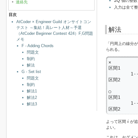
2
個の整
Q
連絡先
入力は全て整
目次
AtCoder × Engineer Guild オンサイトコン
テスト ～集結！高レート人材～予選
解法
（AtCoder Beginner Contest 424）F,G問題
メモ
「円周上の線分が
F - Adding Chords
られる。
問題文
制約
×

解法
区間1      
G - Set list
        1
問題文
区間2       
制約
○

解法1
区間1      
解法2
        1-
解法3
区間2       
i
よって区間
が追
i
よい。
これは、セグメント木