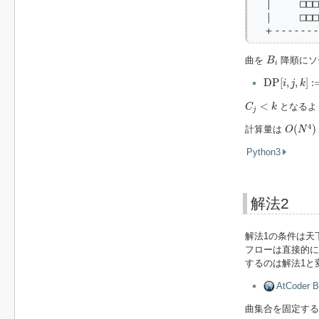
  ｜    □□□
  ｜    □□□
  ＋------
B
i
曲を
降順にソ
B
i
D
P
[
i
,
j
,
k
]
:=
i
D
P
[
,
,
]
:
i
j
k
C
j
<
k
<
となるよ
C
k
j
O
(
N
4
)
4
(
)
計算量は
O
N
Python3
解法2
解法1の条件は天
フローは直接的に
するのは解法1と
AtCoder B
曲集合を固定す