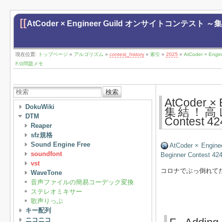
[[
AtCoder × Engineer Guild オンサイトコンテスト 
現在位置:
トップページ
»
アルゴリズム
»
contest_history
»
索引
»
2025
»
AtCoder × E
F,G問題メモ
検索
AtCoder
DokuWiki
集結！高レー
DTM
Contest
Reaper
sfz規格
Sound Engine Free
AtCoder × E
soundfont
Beginner Contest 4
vst
コロナでぶっ倒れて
WaveTone
音声ファイルの簡易コーデック変換
ステレオミキサー
歌声りっぷ
キー配列
ニコニコ