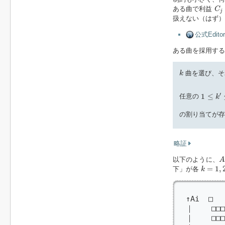
C
j
ある曲で利益
C
j
扱えない（はず）
公式Editori
ある曲を採用する
k
曲を選び、
k
1
≤
k
′
≤
k
′
1
≤
任意の
k
の割り当てが存
略証
A
以下のように、
A
k
=
1
,
2
,
.
=
1
,
下」が各
k
           
  ↑Ai  □ 
  ｜    □□
  ｜    □□