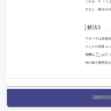
=
1
,
これが、
Y
すると、解法1の
解法3
フローでは直接的
x
i
リンクの流量
x
i
∑
i
y
i
C
i
∑
報酬は
y
C
i
i
i
他の最小費用流を