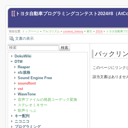
[[
トヨタ自動車プログラミングコンテスト2024#8（AtCoder 
現在位置:
トップページ
»
アルゴリズム
»
contest_history
»
索引
»
2024
»
トヨタ自動車プログラ
文書の表示
検索
バックリ
DokuWiki
DTM
Reaper
このページにリンク
sfz規格
該当文書はありませ
Sound Engine Free
soundfont
vst
WaveTone
音声ファイルの簡易コーデック変換
ステレオミキサー
歌声りっぷ
キー配列
ニコニコ
プログラミング