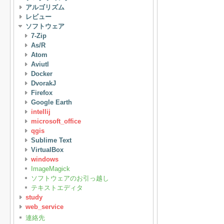
アルゴリズム
レビュー
ソフトウェア
7-Zip
As/R
Atom
Aviutl
Docker
DvorakJ
Firefox
Google Earth
intellij
microsoft_office
qgis
Sublime Text
VirtualBox
windows
ImageMagick
ソフトウェアのお引っ越し
テキストエディタ
study
web_service
連絡先