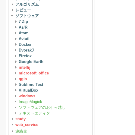
アルゴリズム
レビュー
ソフトウェア
7-Zip
As/R
Atom
Aviutl
Docker
DvorakJ
Firefox
Google Earth
intellij
microsoft_office
qgis
Sublime Text
VirtualBox
windows
ImageMagick
ソフトウェアのお引っ越し
テキストエディタ
study
web_service
連絡先