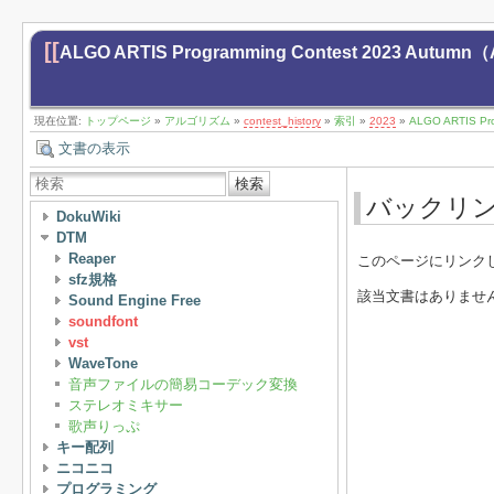
[[
ALGO ARTIS Programming Contest 2023 Autum
現在位置:
トップページ
»
アルゴリズム
»
contest_history
»
索引
»
2023
»
ALGO ARTIS Pr
文書の表示
検索
バックリ
DokuWiki
DTM
Reaper
このページにリンク
sfz規格
該当文書はありませ
Sound Engine Free
soundfont
vst
WaveTone
音声ファイルの簡易コーデック変換
ステレオミキサー
歌声りっぷ
キー配列
ニコニコ
プログラミング