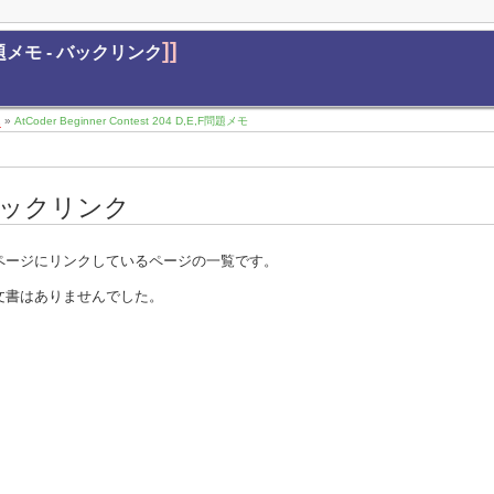
]]
E,F問題メモ - バックリンク
1
»
AtCoder Beginner Contest 204 D,E,F問題メモ
ックリンク
ページにリンクしているページの一覧です。
文書はありませんでした。