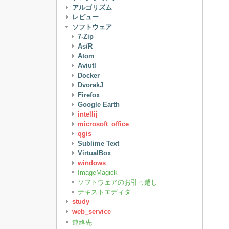
アルゴリズム
レビュー
ソフトウェア
7-Zip
As/R
Atom
Aviutl
Docker
DvorakJ
Firefox
Google Earth
intellij
microsoft_office
qgis
Sublime Text
VirtualBox
windows
ImageMagick
ソフトウェアのお引っ越し
テキストエディタ
study
web_service
連絡先