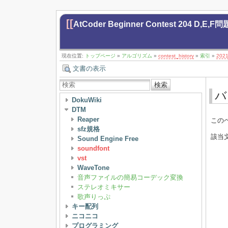
[[
AtCoder Beginner Contest 204 D,
現在位置:
トップページ
»
アルゴリズム
»
contest_history
»
索引
»
202
文書の表示
検索
バ
DokuWiki
DTM
Reaper
この
sfz規格
該当
Sound Engine Free
soundfont
vst
WaveTone
音声ファイルの簡易コーデック変換
ステレオミキサー
歌声りっぷ
キー配列
ニコニコ
プログラミング