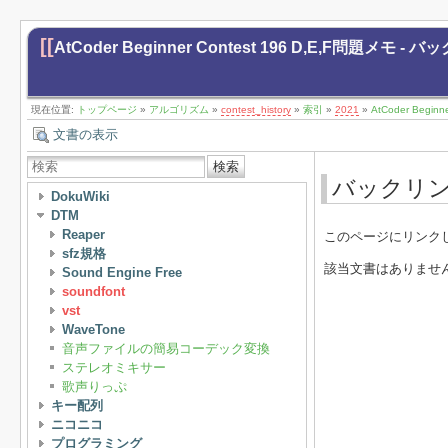
[[
AtCoder Beginner Contest 196 D,E,F問題メモ - 
現在位置:
トップページ
»
アルゴリズム
»
contest_history
»
索引
»
2021
»
AtCoder Begin
文書の表示
検索
バックリ
DokuWiki
DTM
Reaper
このページにリンク
sfz規格
該当文書はありませ
Sound Engine Free
soundfont
vst
WaveTone
音声ファイルの簡易コーデック変換
ステレオミキサー
歌声りっぷ
キー配列
ニコニコ
プログラミング