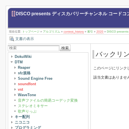
[[
DISCO presents ディスカバリーチャンネル コードコ
現在位置:
トップページ
»
アルゴリズム
»
contest_history
»
索引
»
2020
»
DISCO pre
文書の表示
検索
バックリ
DokuWiki
DTM
Reaper
このページにリンク
sfz規格
該当文書はありませ
Sound Engine Free
soundfont
vst
WaveTone
音声ファイルの簡易コーデック変換
ステレオミキサー
歌声りっぷ
キー配列
ニコニコ
プログラミング