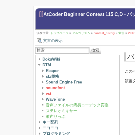
[[
AtCoder Beginner Contest 115 C,D 
現在位置:
トップページ
»
アルゴリズム
»
contest_history
»
索引
»
201
文書の表示
検索
バ
DokuWiki
DTM
Reaper
この
sfz規格
該当
Sound Engine Free
soundfont
vst
WaveTone
音声ファイルの簡易コーデック変換
ステレオミキサー
歌声りっぷ
キー配列
ニコニコ
プログラミング