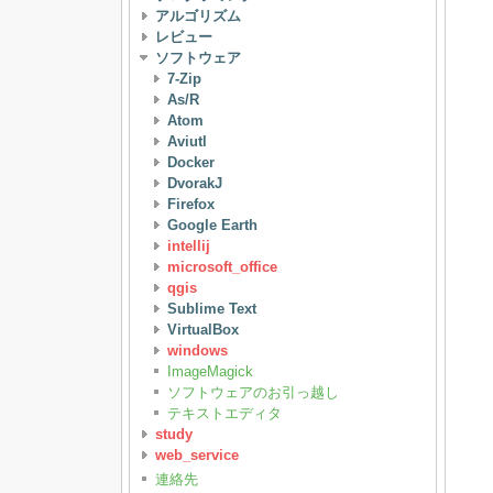
アルゴリズム
レビュー
ソフトウェア
7-Zip
As/R
Atom
Aviutl
Docker
DvorakJ
Firefox
Google Earth
intellij
microsoft_office
qgis
Sublime Text
VirtualBox
windows
ImageMagick
ソフトウェアのお引っ越し
テキストエディタ
study
web_service
連絡先