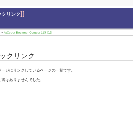
]]
- バックリンク
8
»
AtCoder Beginner Contest 115 C,D
ックリンク
ページにリンクしているページの一覧です。
文書はありませんでした。