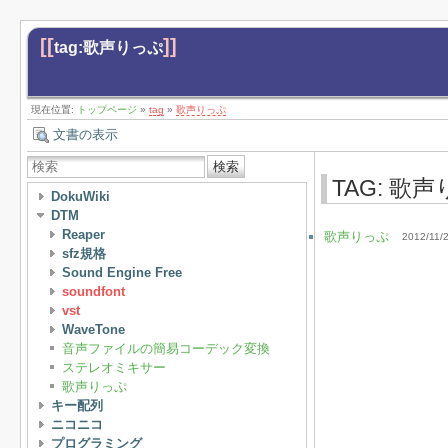
[[
]]
tag:歌声りっぷ
現在位置:
トップページ
»
tag
»
歌声りっぷ
文書の表示
検索
TAG: 歌
DokuWiki
DTM
Reaper
歌声りっぷ
2012/11/
sfz規格
Sound Engine Free
soundfont
vst
WaveTone
音声ファイルの簡易コーデック変換
ステレオミキサー
歌声りっぷ
キー配列
ニコニコ
プログラミング