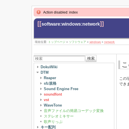
Action disabled: index
[[
]]
software:windows:network
現在位置:
トップページ
»
ソフトウェア
»
windows
»
network
検索
こ
DokuWiki
DTM
Reaper
この
sfz規格
でき
Sound Engine Free
soundfont
vst
WaveTone
音声ファイルの簡易コーデック変換
ステレオミキサー
歌声りっぷ
キー配列