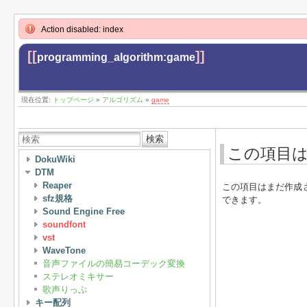
Action disabled: index
[[
]]
programming_algorithm:game
現在位置:
トップページ
»
アルゴリズム
»
game
検索
この項目
DokuWiki
DTM
Reaper
この項目はまだ作成
sfz規格
できます。
Sound Engine Free
soundfont
vst
WaveTone
音声ファイルの簡易コーデック変換
ステレオミキサー
歌声りっぷ
キー配列